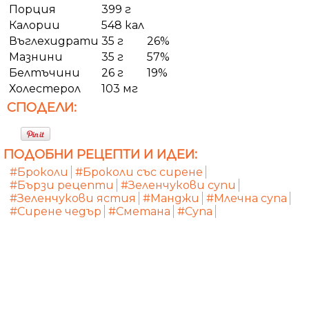
Порция
399 г
Калории
548 кал
Въглехидрати
35 г
26%
Мазнини
35 г
57%
Белтъчини
26 г
19%
Холестерол
103 мг
СПОДЕЛИ:
ПОДОБНИ РЕЦЕПТИ И ИДЕИ:
#Броколи
#Броколи със сирене
#Бързи рецепти
#Зеленчукови супи
#Зеленчукови ястия
#Манджи
#Млечна супа
#Сирене чедър
#Сметана
#Супа