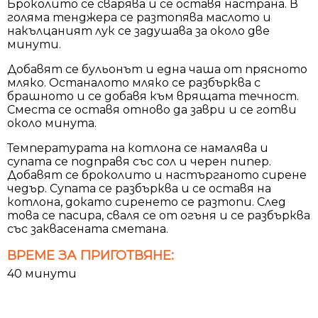
Броколито се сварява и се оставя настрана. В
голяма тенджера се разтопява маслото и
накълцаният лук се задушава за около две
минути.
Добавят се бульонът и една чаша от прясното
мляко. Останалото мляко се разбърква с
брашното и се добавя към врящата течност.
Сместа се оставя отново да заври и се готви
около минута.
Температурата на котлона се намалява и
супата се подправя със сол и черен пипер.
Добавят се броколито и настърганото сирене
чедър. Супата се разбърква и се оставя на
котлона, докато сиренето се разтопи. След
това се пасира, сваля се от огъня и се разбърква
със заквасената сметана.
ВРЕМЕ ЗА ПРИГОТВЯНЕ:
40 минути