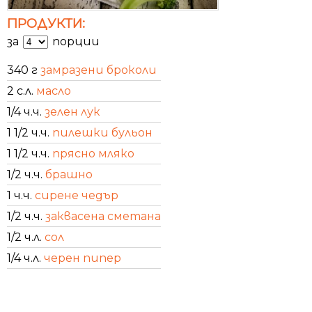
ПРОДУКТИ:
за
порции
340 г
замразени броколи
2 с.л.
масло
1/4 ч.ч.
зелен лук
1 1/2 ч.ч.
пилешки бульон
1 1/2 ч.ч.
прясно мляко
1/2 ч.ч.
брашно
1 ч.ч.
сирене чедър
1/2 ч.ч.
заквасена сметана
1/2 ч.л.
сол
1/4 ч.л.
черен пипер