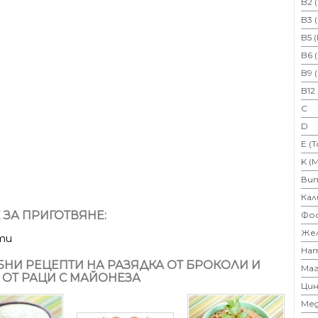
B2 
B3 
B5 
B6 
B9 
B12
C
D
E (
K (
Ви
Кал
 ЗА ПРИГОТВЯНЕ:
Фо
Же
ти
На
НИ РЕЦЕПТИ НА РАЗЯДКА ОТ БРОКОЛИ И
Маг
 ОТ РАЦИ С МАЙОНЕЗА
Цин
Ме