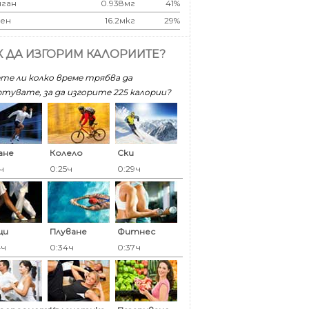
ган
0.938мг
41%
ен
16.2мкг
29%
К ДА ИЗГОРИМ КАЛОРИИТЕ?
те ли колко време трябва да
тувате, за да изгорите 225 калoрии?
ане
Колело
Ски
ч
0:25ч
0:29ч
ци
Плуване
Фитнес
4ч
0:34ч
0:37ч