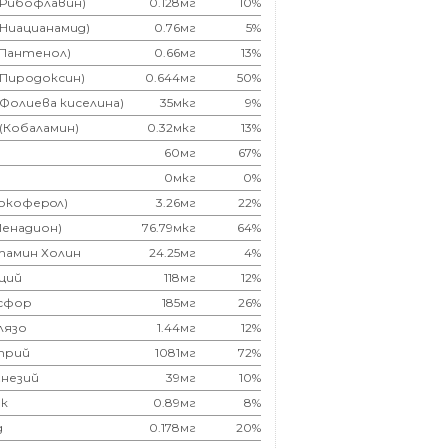
(Рибофлавин)
0.128мг
10%
(Ниацианамид)
0.76мг
5%
(Пантенол)
0.66мг
13%
(Пиродоксин)
0.644мг
50%
(Фолиева киселина)
35мкг
9%
 (Кобаламин)
0.32мкг
13%
60мг
67%
0мкг
0%
Токоферoл)
3.26мг
22%
Менадион)
76.79мкг
64%
тамин Холин
24.25мг
4%
ций
118мг
12%
сфор
185мг
26%
лязо
1.44мг
12%
трий
1081мг
72%
незий
39мг
10%
к
0.89мг
8%
д
0.178мг
20%