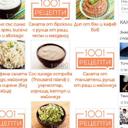
Ман
Сел
КА
г със синьо
Дип от бял и кафяв
Салата от броколи
 хрян, кисело
боб
с рулца от раци,
Знае
 и авокадо
чесън и магданоз
спор
Тич
0:18
фена салата
Сос хиляда острова
Салата от
адо, майонеза
(Thousand Island) с
талиатели, рулца
а сирене (без
уорчестър,
от раци и майонеза
яйца)
горчица, кетчуп и
Тан
майонеза
0:3