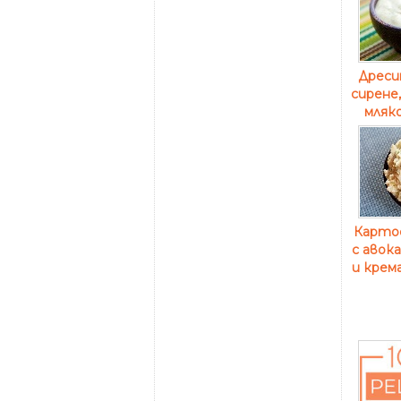
Дресин
сирене,
мляко
Карто
с авок
и крем