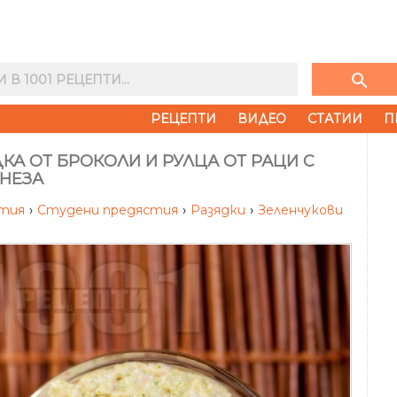
search
РЕЦЕПТИ
ВИДЕО
СТАТИИ
П
КА ОТ БРОКОЛИ И РУЛЦА ОТ РАЦИ С
НЕЗА
стия
›
Студени предястия
›
Разядки
›
Зеленчукови