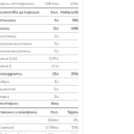
ории от мазнини
108 кал
20%
ичество за порция
Кол.
Макрос%
лтъчини
9
г
16%
нини
12
г
46%
аситени
2
г
ононенаситени
3г
олиненаситени
7г
ега 3,6,9
9.37г
мега 3
0.1г
глехидрати
23
г
39%
ибри
3
г
ишесте
0г
ахари
3г
лестерол
8
мг
амини и минерали
Кол.
%Ден
22мкг
2%
(Тиамин)
0.116мг
10%