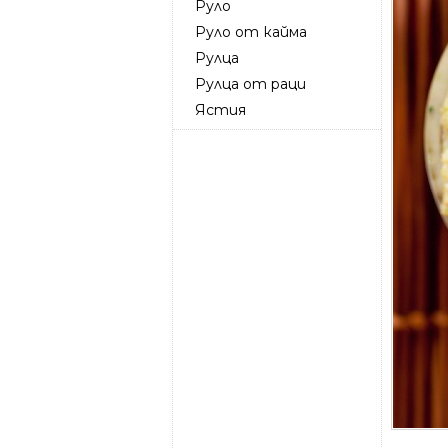
Руло
Руло от кайма
Рулца
Рулца от раци
Ястия