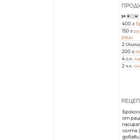
ПРОДУ
за
400 г
б
150 г
ру
раци
2 скил
200 г
м
4 с.л.
ли
2 ч.л.
со
РЕЦЕП
Брокол
от раци
пасират
солта (
добави 