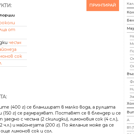
Кал
ПРИНТИРАЙ
КТИ:
Кол
порции
Бе
роколи
Маз
лца от
Н
идки
чесън
М
айонеза
П
монов сок
Ом
л
О
Въ
Ф
Н
ТА:
З
Хо
ите (400 г) се бланшират в малко вода, а рулцата
Вит
 (150 г) се размразяват. Поставят се в блендер и се
 заедно с чесъна (2 скилидки), лимоновия сок (4 с.л.),
А
2 ч.л.) и майонезата (200 г). По желание може да се
B1 
още лимонов сок и сол.