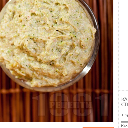
КА
СТ
По
Кал