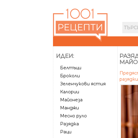
ИДЕИ:
РАЗЯД
МАЙО
Белтъци
Предя
Броколи
разядки
Зеленчукови ястия
Калории
Майонеза
Манджи
Месно руло
Разядка
Раци