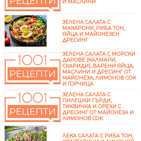
И МАСЛИНИ
ЗЕЛЕНА САЛАТА С
МАКАРОНИ, РИБА ТОН,
ЯЙЦА И МАЙОНЕЗЕН
ДРЕСИНГ
ЗЕЛЕНА САЛАТА С МОРСКИ
ДАРОВЕ (КАЛМАРИ,
СКАРИДИ), ВАРЕНИ ЯЙЦА,
МАСЛИНИ И ДРЕСИНГ ОТ
МАЙОНЕЗА, ЛИМОНОВ СОК
И ГОРЧИЦА
ЗЕЛЕНА САЛАТА С
ПИЛЕШКИ ГЪРДИ,
ТИКВИЧКА И ОРЕХИ С
ДРЕСИНГ ОТ МАЙОНЕЗА И
ЛИМОНОВ СОК
ЛЕКА САЛАТА С РИБА ТОН,