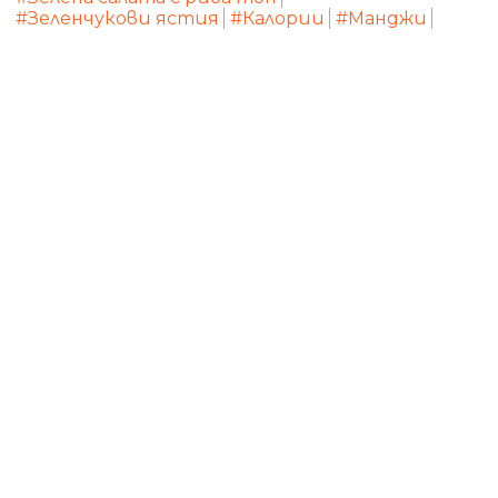
#Зеленчукови ястия
#Калории
#Манджи