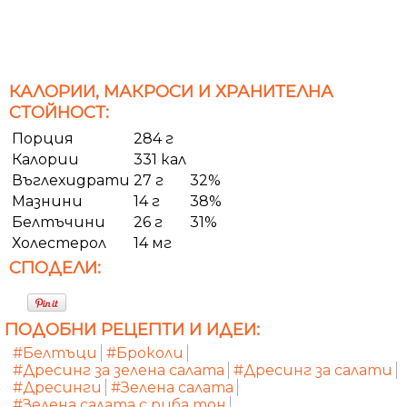
КАЛОРИИ, МАКРОСИ И ХРАНИТЕЛНА
СТОЙНОСТ:
Порция
284 г
Калории
331 кал
Въглехидрати
27 г
32%
Мазнини
14 г
38%
Белтъчини
26 г
31%
Холестерол
14 мг
СПОДЕЛИ:
ПОДОБНИ РЕЦЕПТИ И ИДЕИ:
#Белтъци
#Броколи
#Дресинг за зелена салата
#Дресинг за салати
#Дресинги
#Зелена салата
#Зелена салата с риба тон