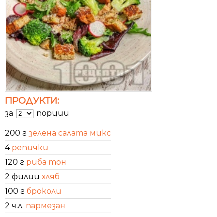
ПРОДУКТИ:
за
порции
200 г
зелена салата микс
4
репички
120 г
риба тон
2 филии
хляб
100 г
броколи
2 ч.л.
пармезан