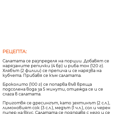
РЕЦЕПТА:
Салатата се разпределя на порции. Добавят се
нарязаните репички (4 бр) и риба тон (120 г).
Хлябът (2 филии) се препича и се нарязва на
кубчета. Прибавя се към салатата.
Броколито (100 г) се попарва във вряща
подсолена вода за 5 минути, отцежда се и се
слага в салатата.
Приготвя се дресингът, като зехтинът (2 с.л.),
лимоновият сок (3 с.л.), медът (1 ч.л.), сол и черен
пипер на вкус. Салатата се подправя с него и се