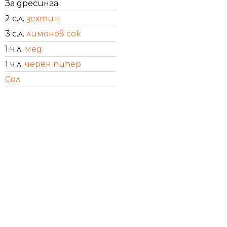
За дресинга:
2 с.л.
зехтин
3 с.л.
лимонов сок
1 ч.л.
мед
1 ч.л.
черен пипер
Сол