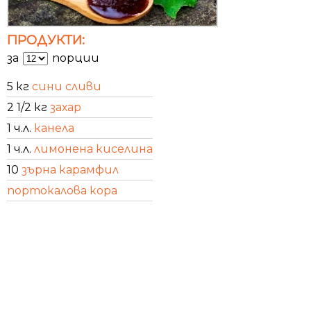
ПРОДУКТИ:
за
порции
5 кг
сини сливи
2 1/2 кг
захар
1 ч.л.
канела
1 ч.л.
лимонена киселина
10
зърна карамфил
портокалова кора