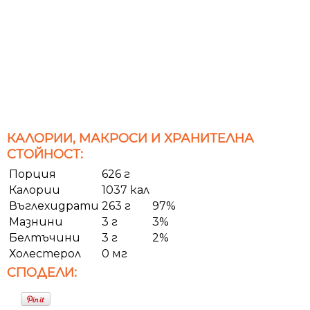
КАЛОРИИ, МАКРОСИ И ХРАНИТЕЛНА
СТОЙНОСТ:
Порция
626 г
Калории
1037 кал
Въглехидрати
263 г
97%
Мазнини
3 г
3%
Белтъчини
3 г
2%
Холестерол
0 мг
СПОДЕЛИ: