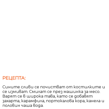
РЕЦЕПТА:
Сините сливи се почистват от костилките и
се измиват. Смилат се през машинка за месо.
Варят се в широка тава, като се добавят
захарта, карамфила, портокалова кора, канела и
половин чаша вода.