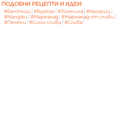
ПОДОБНИ РЕЦЕПТИ И ИДЕИ:
#Белтъци
#Буркан
#Зимнина
#Калории
#Манджи
#Мармалад
#Мармалад от сливи
#Печени
#Сини сливи
#Слива