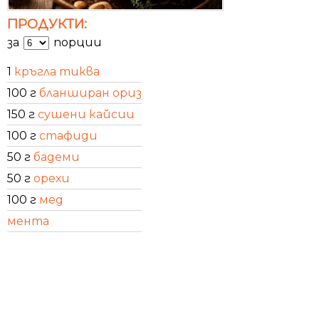
ПРОДУКТИ:
за
порции
1
кръгла тиква
100 г
бланширан ориз
150 г
сушени кайсии
100 г
стафиди
50 г
бадеми
50 г
орехи
100 г
мед
мента