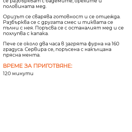
се разбъркват с бадемите, орехите и
половината мед.
Оризът се сварява готовност и се отцежда.
Разбърква се с другата смес и тиквата се
пълни с нея. Поръсва се с останалият мед и се
похлупва с капака.
Пече се около два часа в загрята фурна на 160
градуса. Сервира се, поръсена с накълцана
прясна мента.
ВРЕМЕ ЗА ПРИГОТВЯНЕ:
120 минути