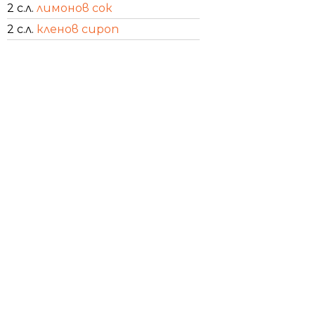
2 с.л.
лимонов сок
2 с.л.
кленов сироп