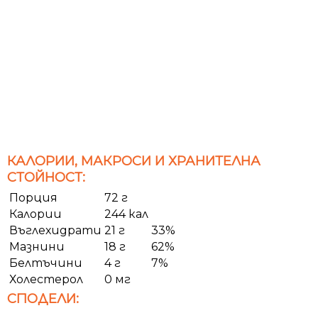
КАЛОРИИ, МАКРОСИ И ХРАНИТЕЛНА
СТОЙНОСТ:
Порция
72 г
Калории
244 кал
Въглехидрати
21 г
33%
Мазнини
18 г
62%
Белтъчини
4 г
7%
Холестерол
0 мг
СПОДЕЛИ: