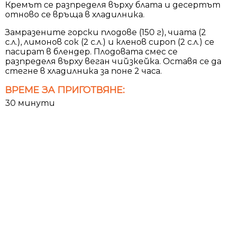
Кремът се разпределя върху блата и десертът
отново се връща в хладилника.
Замразените горски плодове (150 г), чиата (2
с.л.), лимонов сок (2 с.л.) и кленов сироп (2 с.л.) се
пасират в блендер. Плодовата смес се
разпределя върху веган чийзкейка. Оставя се да
стегне в хладилника за поне 2 часа.
ВРЕМЕ ЗА ПРИГОТВЯНЕ:
30 минути