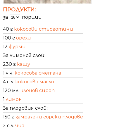
ПРОДУКТИ:
за
порции
40 г
кокосови стърготини
100 г
орехи
12
фурми
За лимонов слой:
230 г
кашу
1 ч.ч.
кокосова сметана
4 с.л.
кокосово масло
120 мл.
кленов сироп
1
лимон
За плодовия слой:
150 г
замразени горски плодове
2 с.л.
чиа