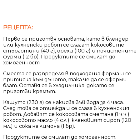
РЕЦЕПТА:
Първо се приготвя основата, като в блендер
или кухненски робот се слагат кокосовите
стърготини (40 г), орехи (100 г) и почистените
фурми (12 бр). Продуктите се смилат до
хомогенност.
Сместа се разпределя в подходяща форма и се
притиска към дъното, така че да се оформи
блат. Оставя се в хладилника, докато се
приготви кремът.
Кашуто (230 г) се накисва във вода за 4 часа.
След това се отцежда и се слага в кухненския
робот. Добавят се кокосовата сметана (1 ч.ч.),
кокосовото масло (4 с.л.), кленовият сироп (120
мл.) и сока на лимона (1 бр).
Продуктите се смилат до хомогенност.