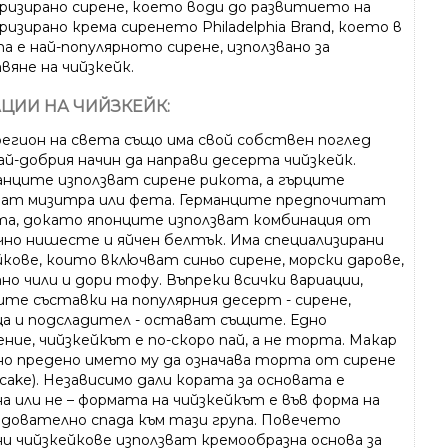
ризирано сирене, което води до развитието на
изирано крема сиренето Philadelphia Brand, което в
а е най-популярното сирене, използвано за
вяне на чийзкейк.
ЦИИ НА ЧИЙЗКЕЙК:
регион на света също има свой собствен поглед
ай-добрия начин да направи десерта чийзкейк.
нците използват сирене рикота, а гърците
ват мизитра или фета. Германците предпочитат
та, докато японците използват комбинация от
чно нишесте и яйчен белтък. Има специализирани
йкове, които включват синьо сирене, морски дарове,
но чили и дори тофу. Въпреки всички вариации,
ите съставки на популярния десерт - сирене,
а и подсладител - остават същите. Едно
ние, чийзкейкът е по-скоро пай, а не торта. Макар
но предено името му да означава торта от сирене
cake). Независимо дали кората за основата е
а или не – формата на чийзкейкът е във форма на
ледователно спада към тази група. Повечето
ни чийзкейкове използват кремообразна основа за