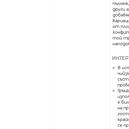
пълнеж,
други 
добавя
вариац
от пло
конфит
той тр
наподоб
ИНТЕР
В ис
чийз
съст
прове
Гръц
изпо
е би
на п
гост
край
се п