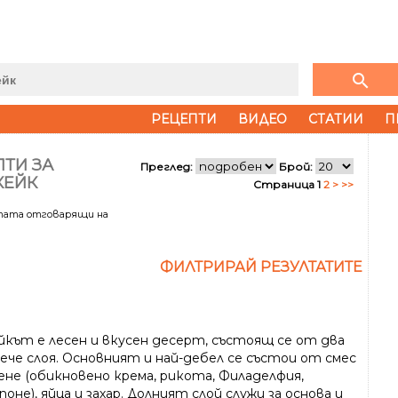
search
РЕЦЕПТИ
ВИДЕО
СТАТИИ
П
ТИ ЗА
Преглед:
Брой:
КЕЙК
Страница 1
2
>
>>
лтата отговарящи на
ФИЛТРИРАЙ РЕЗУЛТАТИТЕ
йкът е лесен и вкусен десерт, състоящ се от два
вече слоя. Основният и най-дебел се състои от смес
ене (обикновено крема, рикота, Филаделфия,
оне), яйца и захар. Долният слой служи за основа и