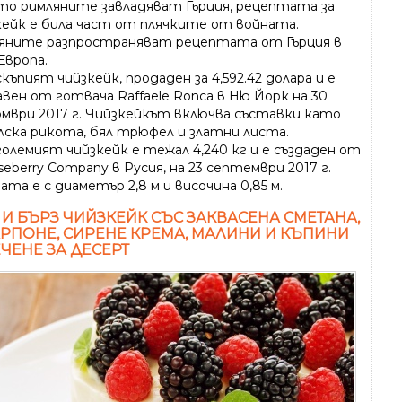
то римляните завладяват Гърция, рецептата за
кейк е била част от плячките от войната.
яните разпространяват рецептата от Гърция в
Европа.
къпият чийзкейк, продаден за 4,592.42 долара и е
авен от готвача Raffaele Ronca в Ню Йорк на 30
мври 2017 г. Чийзкейкът включва съставки като
лска рикота, бял трюфел и златни листа.
големият чийзкейк е тежал 4,240 кг и е създаден от
eberry Company в Русия, на 23 септември 2017 г.
та е с диаметър 2,8 м и височина 0,85 м.
 И БЪРЗ ЧИЙЗКЕЙК СЪС ЗАКВАСЕНА СМЕТАНА,
РПОНЕ, СИРЕНЕ КРЕМА, МАЛИНИ И КЪПИНИ
ЕЧЕНЕ ЗА ДЕСЕРТ