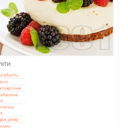
КТИ:
исквити
асло
аскарпоне
аквасена
а
течна
а
дра захар
алини