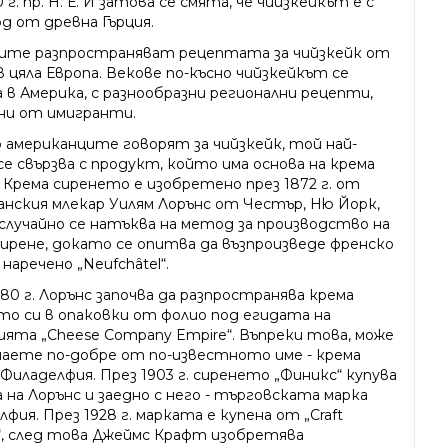
 г. пр. Н. Е. И затова се смята, че чийзкейкът е с
д от древна Гърция.
ите разпространяват рецептата за чийзкейк от
в цяла Европа. Векове по-късно чийзкейкът се
 в Америка, с разнообразни регионални рецепти,
ни от имигранти.
 американците говорят за чийзкейк, той най-
се свързва с продукт, който има основа на крема
. Крема сиренето е изобретено през 1872 г. от
анския млекар Уилям Лорънс от Честър, Ню Йорк,
случайно се натъква на метод за производство на
сирене, докато се опитва да възпроизведе френско
 наречено „Neufchâtel“.
80 г. Лорънс започва да разпространява крема
то си в опаковки от фолио под егидата на
ията „Cheese Company Empire“. Въпреки това, може
знаете по-добре от по-известното име - крема
Филаделфия. През 1903 г. сиренето „Финикс“ купува
 на Лорънс и заедно с него - търговската марка
фия. През 1928 г. марката е купена от „Craft
“, след това Джеймс Крафт изобретява