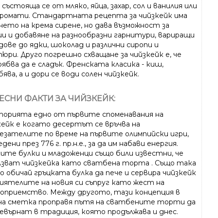
 състояща се от мляко, яйца, захар, сол и ванилия или
аромати. Стандартната рецепта за чийзкейк има
нето на крема сирене, но дава възможност за
ии и добавяне на разнообразни гарнитури, вариращи
дове до ядки, шоколад и различни сиропи и
юри. Друго погрешно схващане за чийзкейк е, че
ябва да е сладък. Френската класика - киш,
ява, а и дори се води солен чийзкейк.
ЕСНИ ФАКТИ ЗА ЧИЙЗКЕЙК:
торията едно от първите споменавания на
кейк е когато десертът се връчва на
езателите по време на първите олимпийски игри,
дени през 776 г. пр.н.е., за да им набави енергия.
ките булки и младоженци също били известни, че
лзват чийзкейка като сватбена торта . Също така
ло обичай гръцката булка да пече и сервира чийзкейк
риятелите на новия си съпруг като жест на
оприемство. Между другото, тази концепция в
на сметка проправя пътя на сватбените торти да
ревърнат в традиция, която продължава и днес.