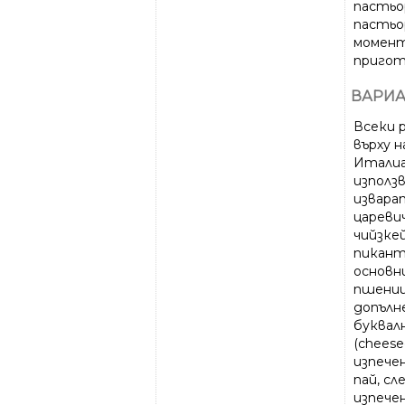
пастьо
пастьор
момент
пригот
ВАРИА
Всеки 
върху н
Италиа
използ
извара
цареви
чийзке
пикант
основн
пшениц
допълне
буквал
(cheese
изпечен
пай, с
изпече