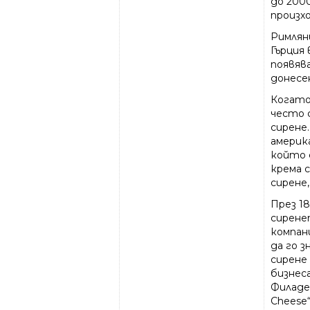
до 2000
произхо
Римлян
Гърция 
появява
донесе
Когато
често 
сирене
америк
който 
крема 
сирене,
През 18
сирене
компан
да го 
сирене 
бизнеса
Филадел
Cheese