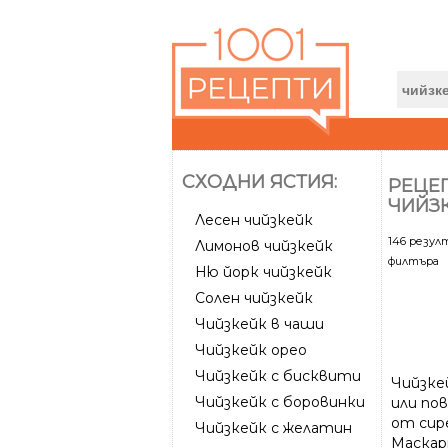
СХОДНИ ЯСТИЯ:
РЕЦЕП
ЧИЙЗ
Лесен чийзкейк
146 резу
Лимонов чийзкейк
филтъра
Ню йорк чийзкейк
Солен чийзкейк
Чийзкейк в чаши
Чийзкейк орео
Чийзкейк с бисквити
Чийзке
Чийзкейк с боровинки
или по
от сир
Чийзкейк с желатин
Маскарп