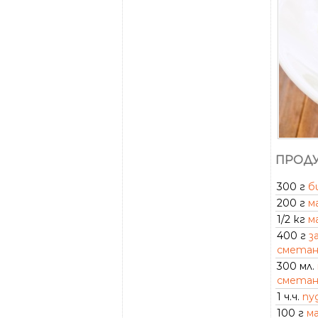
ПРОДУ
300 г
б
200 г
м
1/2 кг
м
400 г
з
сметан
300 мл.
сметан
1 ч.ч.
пу
100 г
м