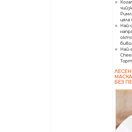
Кога
чийз
Римл
цяла 
Най-с
напр
окто
биво
Най-
Chees
Торта
ЛЕСЕН
МАСКА
БЕЗ П