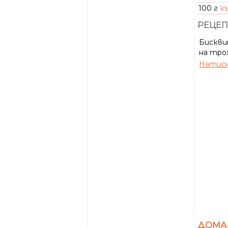
100 г
к
РЕЦЕП
Бискви
на трох
Натисн
ДОМА