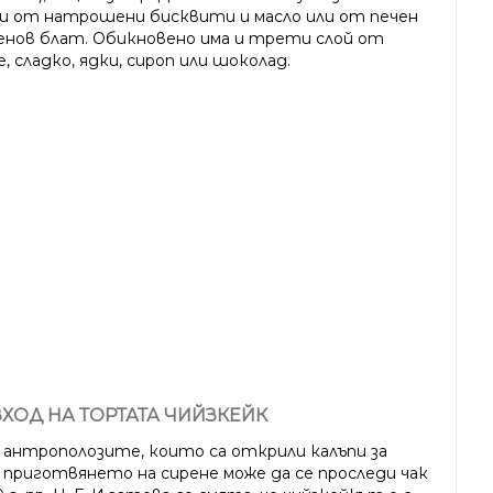
ви от натрошени бисквити и масло или от печен
енов блат. Обикновено има и трети слой от
, сладко, ядки, сироп или шоколад.
ХОД НА ТОРТАТА ЧИЙЗКЕЙК
 антрополозите, които са открили калъпи за
, приготвянето на сирене може да се проследи чак