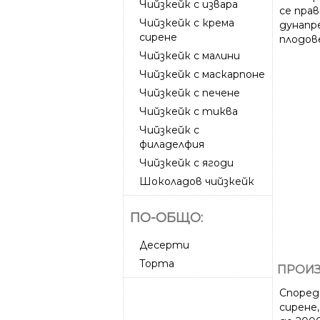
Чийзкейк с извара
се пра
Чийзкейк с крема
дунапр
сирене
плодове
Чийзкейк с малини
Чийзкейк с маскарпоне
Чийзкейк с печене
Чийзкейк с тиква
Чийзкейк с
филаделфия
Чийзкейк с ягоди
Шоколадов чийзкейк
ПО-ОБЩО:
Десерти
Торта
ПРОИЗ
Според
сирене