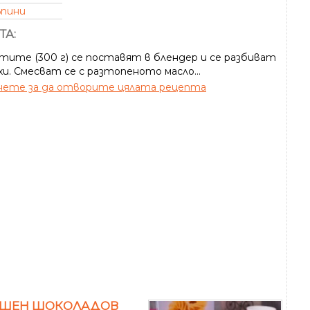
ъпини
ТА:
тите (300 г) се поставят в блендер и се разбиват
и. Смесват се с разтопеното масло...
ете за да отворите цялата рецепта
ШЕН ШОКОЛАДОВ