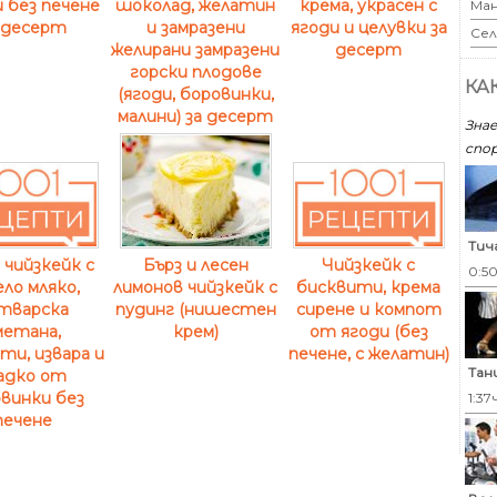
 без печене
шоколад, желатин
крема, украсен с
Ман
 десерт
и замразени
ягоди и целувки за
Сел
желирани замразени
десерт
горски плодове
КА
(ягоди, боровинки,
малини) за десерт
Знае
спор
Тич
Бърз и лесен
 чийзкейк с
Чийзкейк с
0:5
лимонов чийзкейк с
ело мляко,
бисквити, крема
пудинг (нишестен
тварска
сирене и компот
крем)
метана,
от ягоди (без
ти, извара и
печене, с желатин)
Тан
адко от
винки без
1:37
печене