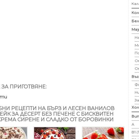
Кал
Кол
Бе
Маз
Н
М
П
Ом
О
Въ
Ф
 ЗА ПРИГОТВЯНЕ:
Н
ути
З
Хо
НИ РЕЦЕПТИ НА БЪРЗ И ЛЕСЕН ВАНИЛОВ
ЕЙК ЗА ДЕСЕРТ БЕЗ ПЕЧЕНЕ С БИСКВИТЕН
Вит
 КРЕМА СИРЕНЕ И СЛАДКО ОТ БОРОВИНКИ
А
B1 