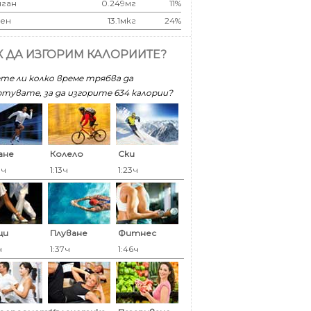
ган
0.249мг
11%
ен
13.1мкг
24%
К ДА ИЗГОРИМ КАЛОРИИТЕ?
те ли колко време трябва да
тувате, за да изгорите 634 калoрии?
ане
Колело
Ски
0ч
1:13ч
1:23ч
ци
Плуване
Фитнес
ч
1:37ч
1:46ч