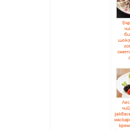
Бър
чи
би
шоко
го
смета
Лес
чий
заквас
маскар
крем