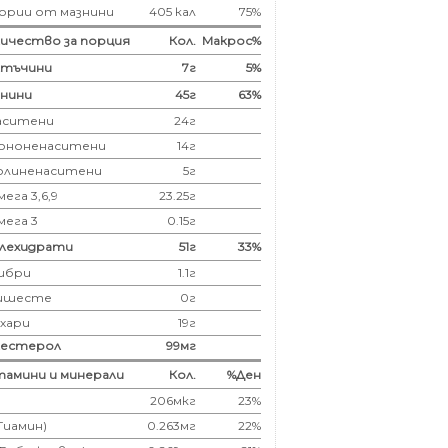
ории от мазнини
405 кал
75%
ичество за порция
Кол.
Макрос%
лтъчини
7
г
5%
нини
45
г
63%
аситени
24
г
ононенаситени
14г
олиненаситени
5г
ега 3,6,9
23.25г
мега 3
0.15г
глехидрати
51
г
33%
ибри
1.1
г
ишесте
0г
ахари
19г
лестерол
99
мг
амини и минерали
Кол.
%Ден
206мкг
23%
(Тиамин)
0.263мг
22%