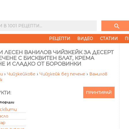
search
РЕЦЕПТИ
ВИДЕО
СТАТИИ
П
И ЛЕСЕН ВАНИЛОВ ЧИЙЗКЕЙК ЗА ДЕСЕРТ
ЕЧЕНЕ С БИСКВИТЕН БЛАТ, КРЕМА
НЕ И СЛАДКО ОТ БОРОВИНКИ
ти
›
Чийзкейкове
›
Чийзкейк без печене
›
Ванилов
йк
ПРИНТИРАЙ
КТИ:
порции
сквити
асло
хар