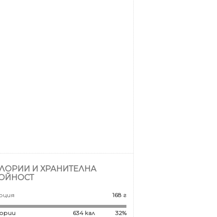
ЛОРИИ И ХРАНИТЕЛНА
ОЙНОСТ
рция
168 г
ории
634
кал
32%