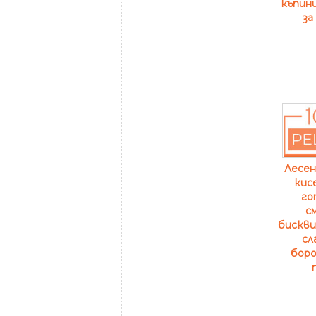
къпини
за
Лесен
кис
го
с
бискви
сл
боро