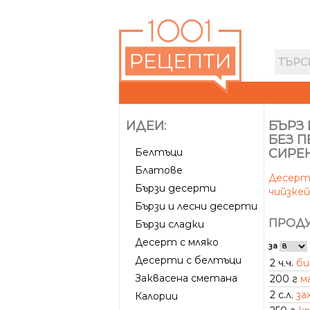
ИДЕИ:
БЪРЗ 
БЕЗ П
Белтъци
СИРЕ
Блатове
Десер
Бързи десерти
чийзке
Бързи и лесни десерти
ПРОДУ
Бързи сладки
Десерт с мляко
за
Десерти с белтъци
2 ч.ч.
би
Заквасена сметана
200 г
м
2 с.л.
за
Калории