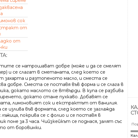
ема сирене
заквасена
а
имонов сок
стракт от
я
ладко от
нки
ТА:
тите се натрошават добре (може и да се смелят
ер) и се слагат в сметаната, след което се
т захарта и разтопеното масло, и сместа се
ва добре. Сместа се поставя във форма и се слага в
ника, докато маслото се втвърди. В купа се разбива
сиренето, докато стане пухкаво. Добавят се
ата, лимоновият сок и екстрактът от ванилия.
КА
 се излива във формата, след което се заглажда
СТ
 лъжица, покрива се с фолио и се поставя в
ик поне за 3 часа. Чийзкейкът се поднася, залят със
По
то от боровинки.
Кал