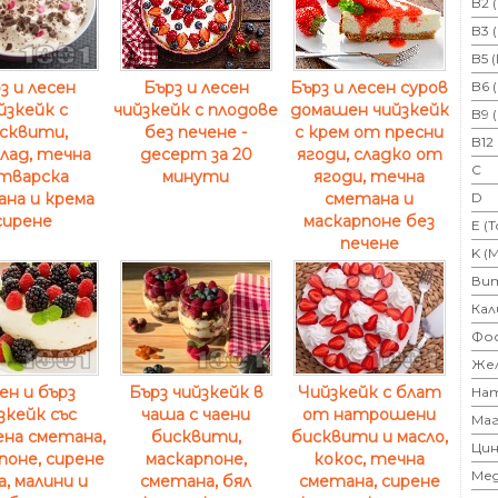
B2 
B3 
B5 
з и лесен
Бърз и лесен
Бърз и лесен суров
B6 
йзкейк с
чийзкейк с плодове
домашен чийзкейк
B9 
сквити,
без печене -
с крем от пресни
B12
лад, течна
десерт за 20
ягоди, сладко от
C
тварска
минути
ягоди, течна
на и крема
сметана и
D
сирене
маскарпоне без
E (
печене
K (
Ви
Кал
Фо
Же
ен и бърз
Бърз чийзкейк в
Чийзкейк с блат
На
зкейк със
чаша с чаени
от натрошени
Маг
ена сметана,
бисквити,
бисквити и масло,
Цин
поне, сирене
маскарпоне,
кокос, течна
Ме
а, малини и
сметана, бял
сметана, сирене