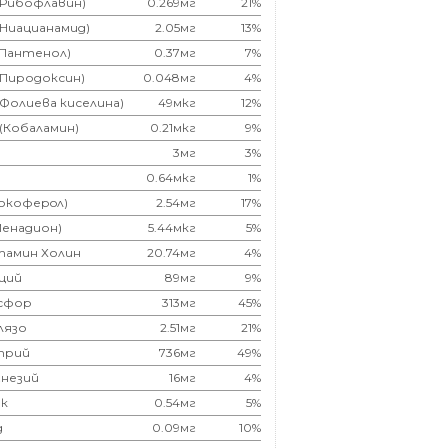
(Рибофлавин)
0.269мг
21%
(Ниацианамид)
2.05мг
13%
(Пантенол)
0.37мг
7%
(Пиродоксин)
0.048мг
4%
(Фолиева киселина)
49мкг
12%
 (Кобаламин)
0.21мкг
9%
3мг
3%
0.64мкг
1%
Токоферoл)
2.54мг
17%
Менадион)
5.44мкг
5%
тамин Холин
20.74мг
4%
ций
89мг
9%
сфор
313мг
45%
лязо
2.51мг
21%
трий
736мг
49%
незий
16мг
4%
к
0.54мг
5%
д
0.09мг
10%