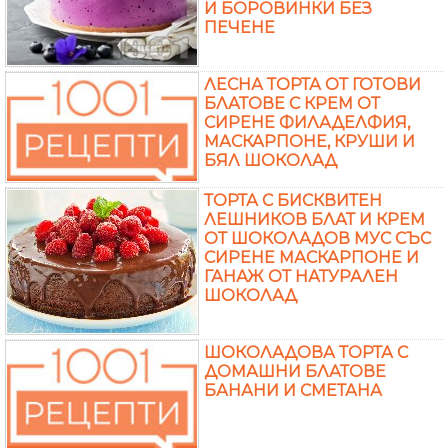
И БОРОВИНКИ БЕЗ
ПЕЧЕНЕ
ЛЕСНА ТОРТА ОТ ГОТОВИ
БЛАТОВЕ С КРЕМ ОТ
СИРЕНЕ ФИЛАДЕЛФИЯ,
МАСКАРПОНЕ, КРУШИ И
БЯЛ ШОКОЛАД
ТОРТА С БИСКВИТЕН
ЛЕШНИКОВ БЛАТ И КРЕМ
ОТ ШОКОЛАДОВ МУС СЪС
СИРЕНЕ МАСКАРПОНЕ И
ГАНАЖ ОТ НАТУРАЛЕН
ШОКОЛАД
ШОКОЛАДОВА ТОРТА С
ДОМАШНИ БЛАТОВЕ
БАНАНИ И СМЕТАНА