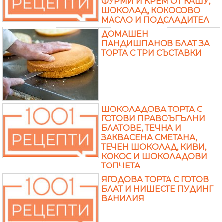
ФУРМИ И КРЕМ ОТ КАШУ,
ШОКОЛАД, КОКОСОВО
МАСЛО И ПОДСЛАДИТЕЛ
ДОМАШЕН
ПАНДИШПАНОВ БЛАТ ЗА
ТОРТА С ТРИ СЪСТАВКИ
ШОКОЛАДОВА ТОРТА С
ГОТОВИ ПРАВОЪГЪЛНИ
БЛАТОВЕ, ТЕЧНА И
ЗАКВАСЕНА СМЕТАНА,
ТЕЧЕН ШОКОЛАД, КИВИ,
КОКОС И ШОКОЛАДОВИ
ТОПЧЕТА
ЯГОДОВА ТОРТА С ГОТОВ
БЛАТ И НИШЕСТЕ ПУДИНГ
ВАНИЛИЯ