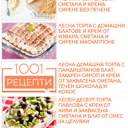
СМЕТАНА И КРЕМА
СИРЕНЕ БЕЗ ПЕЧЕНЕ
ЛЕСНА ТОРТА С ДОМАШНИ
БЛАТОВЕ И КРЕМ ОТ
ИЗВАРА, СМЕТАНА И
СИРЕНЕ МАСКАРПОНЕ
ЛЕСНА ДОМАШНА ТОРТА С
ПАНДИШПАНОВ БЛАТ,
ЗАХАРЕН СИРОП И КРЕМ
ОТ ЗАКВАСЕНА СМЕТАНА,
ТЕЧЕН ШОКОЛАД И
КОКОС
ЛЕСЕН ДЕСЕРТ ТОРТА
ПАВЛОВА С КРЕМ ОТ
КИВИ И ЗАКВАСЕНА
СМЕТАНА И БЛАТ ОТ СМЕС
ЗА ЦЕЛУВКИ