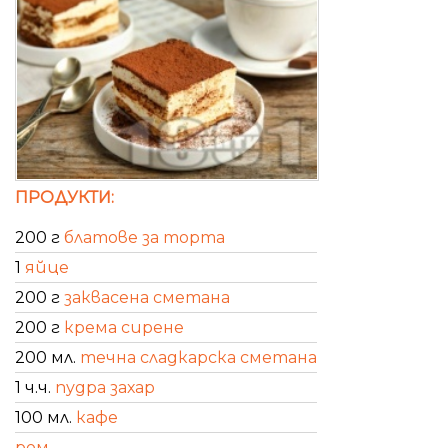
ПРОДУКТИ:
200 г
блатове за торта
1
яйце
200 г
заквасена сметана
200 г
крема сирене
200 мл.
течна сладкарска сметана
1 ч.ч.
пудра захар
100 мл.
кафе
ром