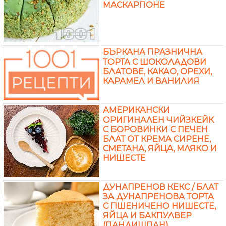
МАСКАРПОНЕ
БЪРКАНА ПРАЗНИЧНА
ТОРТА С ШОКОЛАДОВИ
БЛАТОВЕ, КАКАО, ОРЕХИ,
КАРАМЕЛ И ВАНИЛИЯ
АМЕРИКАНСКИ
ОРИГИНАЛЕН ЧИЙЗКЕЙК
С БОРОВИНКИ С ПЕЧЕН
БЛАТ ОТ КРЕМА СИРЕНЕ,
СМЕТАНА, ЯЙЦА, МЛЯКО И
НИШЕСТЕ
ДУНАПРЕНОВ КЕКС / БЛАТ
ЗА ДУНАПРЕНОВА ТОРТА
С ПШЕНИЧЕНО НИШЕСТЕ,
ЯЙЦА И БАКПУЛВЕР
(ПАНДИШПАН)