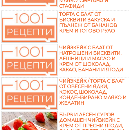
МЛЯКО, СМЕТАНА И
СТАФИДИ
ТОРТА С БЛАТ ОТ
БИСКВИТИ ЗАКУСКА И
ПЪЛНЕЖ ОТ БАНАНОВ
КРЕМ И ГОТОВО РУЛО
ЧИЙЗКЕЙК С БЛАТ ОТ
НАТРОШЕНИ БИСКВИТИ,
ЛЕШНИЦИ И МАСЛО И
КРЕМ ОТ ШОКОЛАД,
КАКАО, БАНАНИ И ЯГОДИ
ЧИЙЗКЕЙК / ТОРТА С БЛАТ
ОТ ОВЕСЕНИ ЯДКИ,
КОКОС, ШОКОЛАД,
КОНДЕНЗИРАНО МЛЯКО И
ЖЕЛАТИН
БЪРЗ И ЛЕСЕН СУРОВ
ДОМАШЕН ЧИЙЗКЕЙК С
КРЕМ ОТ ПРЕСНИ ЯГОДИ,