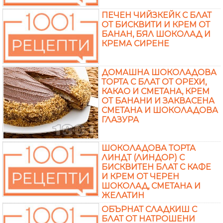
ПЕЧЕН ЧИЙЗКЕЙК С БЛАТ
ОТ БИСКВИТИ И КРЕМ ОТ
БАНАН, БЯЛ ШОКОЛАД И
КРЕМА СИРЕНЕ
ДОМАШНА ШОКОЛАДОВА
ТОРТА С БЛАТ ОТ ОРЕХИ,
КАКАО И СМЕТАНА, КРЕМ
ОТ БАНАНИ И ЗАКВАСЕНА
СМЕТАНА И ШОКОЛАДОВА
ГЛАЗУРА
ШОКОЛАДОВА ТОРТА
ЛИНДТ (ЛИНДОР) С
БИСКВИТЕН БЛАТ С КАФЕ
И КРЕМ ОТ ЧЕРЕН
ШОКОЛАД, СМЕТАНА И
ЖЕЛАТИН
ОБЪРНАТ СЛАДКИШ С
БЛАТ ОТ НАТРОШЕНИ