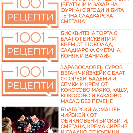
(БЕЛТЪЦИ И ЗАХАР НА
ФУРНА) С ЯГОДИ И БИТА
ТЕЧНА СЛАДКАРСКА
СМЕТАНА
БИСКВИТЕНА ТОРТА С
БЛАТ ОТ БИСКВИТИ И
КРЕМ ОТ ШОКОЛАД,
СЛАДКАРСКА СМЕТАНА,
КОНЯК И ВАНИЛИЯ
ЗДРАВОСЛОВЕН СУРОВ
ВЕГАН ЧИЙЗКЕЙК С БЛАТ
ОТ ОРЕХИ, БАДЕМИ И
СЕМКИ И КРЕМ ОТ
КОКОСОВО МЛЯКО, КАШУ,
КОКОСОВО И КАКАОВО
МАСЛО БЕЗ ПЕЧЕНЕ
БЪЛГАРСКИ ДОМАШЕН
ЧИЙЗКЕЙК ОТ
ОБИКНОВЕНИ БИСКВИТИ,
СМЕТАНА, КРЕМА СИРЕНЕ
И СЛАДКО ОТ КЪПИНИ