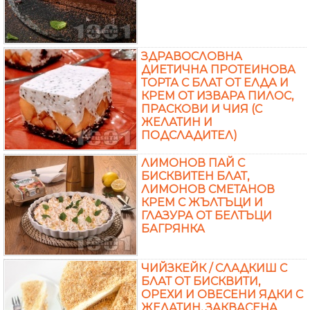
ЗДРАВОСЛОВНА
ДИЕТИЧНА ПРОТЕИНОВА
ТОРТА С БЛАТ ОТ ЕЛДА И
КРЕМ ОТ ИЗВАРА ПИЛОС,
ПРАСКОВИ И ЧИЯ (С
ЖЕЛАТИН И
ПОДСЛАДИТЕЛ)
ЛИМОНОВ ПАЙ С
БИСКВИТЕН БЛАТ,
ЛИМОНОВ СМЕТАНОВ
КРЕМ С ЖЪЛТЪЦИ И
ГЛАЗУРА ОТ БЕЛТЪЦИ
БАГРЯНКА
ЧИЙЗКЕЙК / СЛАДКИШ С
БЛАТ ОТ БИСКВИТИ,
ОРЕХИ И ОВЕСЕНИ ЯДКИ С
ЖЕЛАТИН, ЗАКВАСЕНА