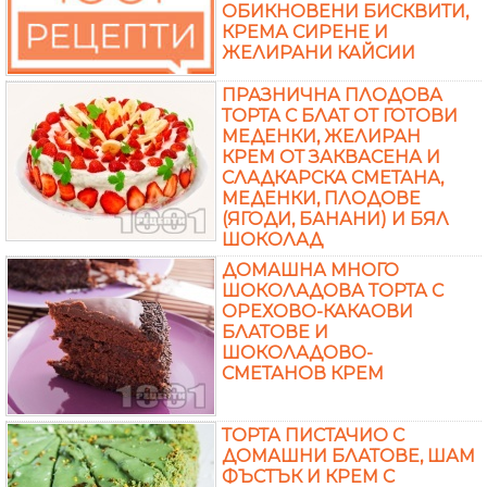
ОБИКНОВЕНИ БИСКВИТИ,
КРЕМА СИРЕНЕ И
ЖЕЛИРАНИ КАЙСИИ
ПРАЗНИЧНА ПЛОДОВА
ТОРТА С БЛАТ ОТ ГОТОВИ
МЕДЕНКИ, ЖЕЛИРАН
КРЕМ ОТ ЗАКВАСЕНА И
СЛАДКАРСКА СМЕТАНА,
МЕДЕНКИ, ПЛОДОВЕ
(ЯГОДИ, БАНАНИ) И БЯЛ
ШОКОЛАД
ДОМАШНА МНОГО
ШОКОЛАДОВА ТОРТА С
ОРЕХОВО-КАКАОВИ
БЛАТОВЕ И
ШОКОЛАДОВО-
СМЕТАНОВ КРЕМ
ТОРТА ПИСТАЧИО С
ДОМАШНИ БЛАТОВЕ, ШАМ
ФЪСТЪК И КРЕМ С