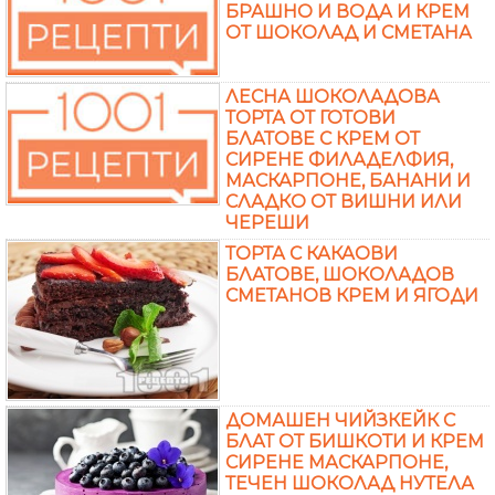
БРАШНО И ВОДА И КРЕМ
ОТ ШОКОЛАД И СМЕТАНА
ЛЕСНА ШОКОЛАДОВА
ТОРТА ОТ ГОТОВИ
БЛАТОВЕ С КРЕМ ОТ
СИРЕНЕ ФИЛАДЕЛФИЯ,
МАСКАРПОНЕ, БАНАНИ И
СЛАДКО ОТ ВИШНИ ИЛИ
ЧЕРЕШИ
ТОРТА С КАКАОВИ
БЛАТОВЕ, ШОКОЛАДОВ
СМЕТАНОВ КРЕМ И ЯГОДИ
ДОМАШЕН ЧИЙЗКЕЙК С
БЛАТ ОТ БИШКОТИ И КРЕМ
СИРЕНЕ МАСКАРПОНЕ,
ТЕЧЕН ШОКОЛАД НУТЕЛА