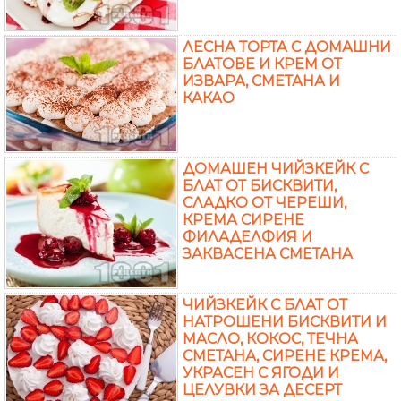
ЛЕСНА ТОРТА С ДОМАШНИ
БЛАТОВЕ И КРЕМ ОТ
ИЗВАРА, СМЕТАНА И
КАКАО
ДОМАШЕН ЧИЙЗКЕЙК С
БЛАТ ОТ БИСКВИТИ,
СЛАДКО ОТ ЧЕРЕШИ,
КРЕМА СИРЕНЕ
ФИЛАДЕЛФИЯ И
ЗАКВАСЕНА СМЕТАНА
ЧИЙЗКЕЙК С БЛАТ ОТ
НАТРОШЕНИ БИСКВИТИ И
МАСЛО, КОКОС, ТЕЧНА
СМЕТАНА, СИРЕНЕ КРЕМА,
УКРАСЕН С ЯГОДИ И
ЦЕЛУВКИ ЗА ДЕСЕРТ