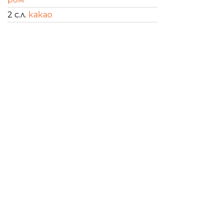
2 с.л.
какао