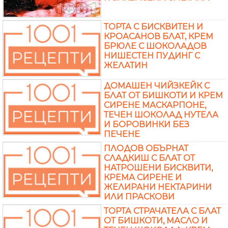
ТОРТА С БИСКВИТЕН И
КРОАСАНОВ БЛАТ, КРЕМ
БРЮЛЕ С ШОКОЛАДОВ
НИШЕСТЕН ПУДИНГ С
ЖЕЛАТИН
ДОМАШЕН ЧИЙЗКЕЙК С
БЛАТ ОТ БИШКОТИ И КРЕМ
СИРЕНЕ МАСКАРПОНЕ,
ТЕЧЕН ШОКОЛАД НУТЕЛА
И БОРОВИНКИ БЕЗ
ПЕЧЕНЕ
ПЛОДОВ ОБЪРНАТ
СЛАДКИШ С БЛАТ ОТ
НАТРОШЕНИ БИСКВИТИ,
КРЕМА СИРЕНЕ И
ЖЕЛИРАНИ НЕКТАРИНИ
ИЛИ ПРАСКОВИ
ТОРТА СТРАЧАТЕЛА С БЛАТ
ОТ БИШКОТИ, МАСЛО И