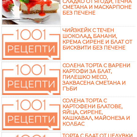
СЛАДКО ОТ ЯГОДИ, ТЕЧНА
СМЕТАНА И МАСКАРПОНЕ
БЕЗ ПЕЧЕНЕ
ЧИЙЗКЕЙК С ТЕЧЕН
ШОКОЛАД, БАНАНИ,
КРЕМА СИРЕНЕ И БЛАТ ОТ
БИСКВИТИ БЕЗ ПЕЧЕНЕ
СОЛЕНА ТОРТА С ВАРЕНИ
КАРТОФИ ЗА БЛАТ,
ПИЛЕШКО МЕСО,
ЗАКВАСЕНА СМЕТАНА И
ГЪБИ
СОЛЕНА ТОРТА С
КАРТОФЕНИ БЛАТОВЕ,
ЯЙЦА, СИРЕНЕ,
КАШКАВАЛ, МАЙОНЕЗА И
КОЛБАС
ТОРТА С БЛАТ ОТ ЦЕЛУВКИ