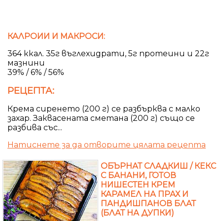
КАЛРОИИ И МАКРОСИ:
364 ккал. 35г въглехидрати, 5г протеини и 22г
мазнини
39% / 6% / 56%
РЕЦЕПТА:
Крема сиренето (200 г) се разбърква с малко
захар. Заквасената сметана (200 г) също се
разбива със...
Натиснете за да отворите цялата рецепта
ОБЪРНАТ СЛАДКИШ / КЕКС
С БАНАНИ, ГОТОВ
НИШЕСТЕН КРЕМ
КАРАМЕЛ НА ПРАХ И
ПАНДИШПАНОВ БЛАТ
(БЛАТ НА ДУПКИ)