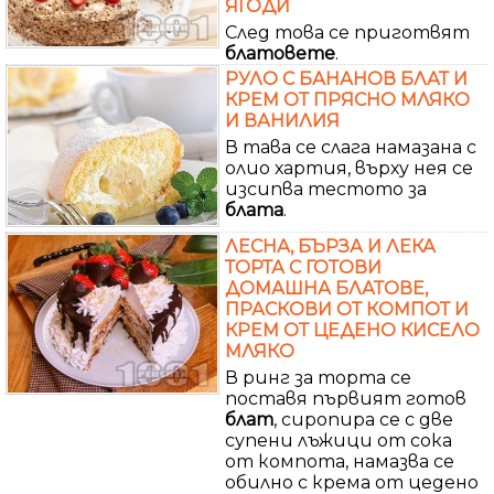
ЯГОДИ
След това се приготвят
блатовете
.
РУЛО С БАНАНОВ БЛАТ И
КРЕМ ОТ ПРЯСНО МЛЯКО
И ВАНИЛИЯ
В тава се слага намазана с
олио хартия, върху нея се
изсипва тестото за
блата
.
ЛЕСНА, БЪРЗА И ЛЕКА
ТОРТА С ГОТОВИ
ДОМАШНА БЛАТОВЕ,
ПРАСКОВИ ОТ КОМПОТ И
КРЕМ ОТ ЦЕДЕНО КИСЕЛО
МЛЯКО
В ринг за торта се
поставя първият готов
блат
, сиропира се с две
супени лъжици от сока
от компота, намазва се
обилно с крема от цедено