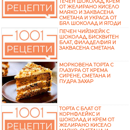
ТЕЧЕН ШОКОЛАД, КРЕМ
ОТ ЖЕЛИРАНО КИСЕЛО
МЛЯКО И ЗАКВАСЕНА
СМЕТАНА И УКРАСА ОТ
БЯЛ ШОКОЛАД И ЯГОДИ
ПЕЧЕН ЧИЙЗКЕЙК С
ШОКОЛАД, БИСКВИТЕН
БЛАТ, ФИЛАДЕЛФИЯ И
ЗАКВАСЕНА СМЕТАНА
МОРКОВЕНА ТОРТА С
ГЛАЗУРА ОТ КРЕМА
СИРЕНЕ, СМЕТАНА И
ПУДРА ЗАХАР
ТОРТА С БЛАТ ОТ
КОРНФЛЕЙКС И
ШОКОЛАД И КРЕМ ОТ
ЖЕЛИРАНО КИСЕЛО