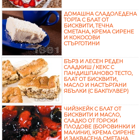
ДОМАШНА СЛАДОЛЕДЕНА
ТОРТА С БЛАТ ОТ
БИСКВИТИ, ТЕЧНА
СМЕТАНА, КРЕМА СИРЕНЕ
И КОКОСОВИ
СТЪРГОТИНИ
БЪРЗ И ЛЕСЕН РЕДЕН
СЛАДКИШ / КЕКС С
ПАНДИШПАНОВО ТЕСТО,
БЛАТ ОТ БИСКВИТИ,
МАСЛО И НАСТЪРГАНИ
ЯБЪЛКИ (С БАКПУЛВЕР)
ЧИЙЗКЕЙК С БЛАТ ОТ
БИСКВИТИ И МАСЛО,
СЛАДКО ОТ ГОРСКИ
ПЛОДОВЕ (БОРОВИНКИ И
МАЛИНИ), КРЕМА СИРЕНЕ
И ЗАКВАСЕНА СМЕТАНА