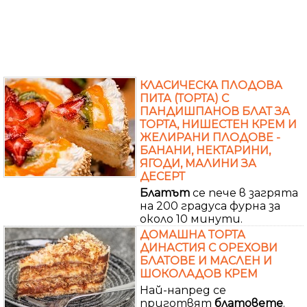
КЛАСИЧЕСКА ПЛОДОВА
ПИТА (ТОРТА) С
ПАНДИШПАНОВ БЛАТ ЗА
ТОРТА, НИШЕСТЕН КРЕМ И
ЖЕЛИРАНИ ПЛОДОВЕ -
БАНАНИ, НЕКТАРИНИ,
ЯГОДИ, МАЛИНИ ЗА
ДЕСЕРТ
Блатът
се пече в загрята
на 200 градуса фурна за
около 10 минути.
ДОМАШНА ТОРТА
ДИНАСТИЯ С ОРЕХОВИ
БЛАТОВЕ И МАСЛЕН И
ШОКОЛАДОВ КРЕМ
Най-напред се
приготвят
блатовете
.