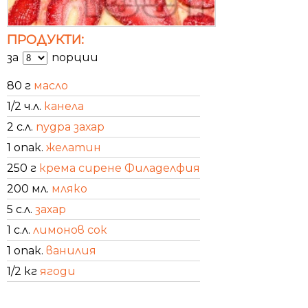
ПРОДУКТИ:
за
порции
80 г
масло
1/2 ч.л.
канела
2 с.л.
пудра захар
1 опак.
желатин
250 г
крема сирене Филаделфия
200 мл.
мляко
5 с.л.
захар
1 с.л.
лимонов сок
1 опак.
ванилия
1/2 кг
ягоди