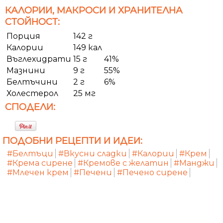
КАЛОРИИ, МАКРОСИ И ХРАНИТЕЛНА
СТОЙНОСТ:
Порция
142 г
Калории
149 кал
Въглехидрати
15 г
41%
Мазнини
9 г
55%
Белтъчини
2 г
6%
Холестерол
25 мг
СПОДЕЛИ:
ПОДОБНИ РЕЦЕПТИ И ИДЕИ:
#Белтъци
#Вкусни сладки
#Калории
#Крем
#Крема сирене
#Кремове с желатин
#Манджи
#Млечен крем
#Печени
#Печено сирене