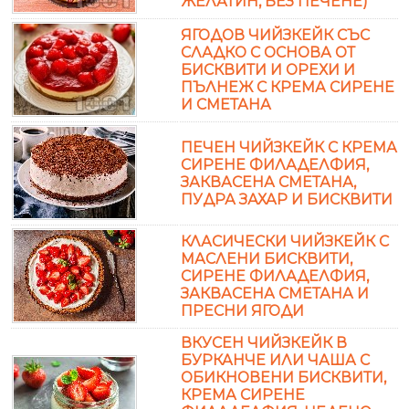
ЖЕЛАТИН, БЕЗ ПЕЧЕНЕ)
ЯГОДОВ ЧИЙЗКЕЙК СЪС
СЛАДКО С ОСНОВА ОТ
БИСКВИТИ И ОРЕХИ И
ПЪЛНЕЖ С КРЕМА СИРЕНЕ
И СМЕТАНА
ПЕЧЕН ЧИЙЗКЕЙК С КРЕМА
СИРЕНЕ ФИЛАДЕЛФИЯ,
ЗАКВАСЕНА СМЕТАНА,
ПУДРА ЗАХАР И БИСКВИТИ
КЛАСИЧЕСКИ ЧИЙЗКЕЙК С
МАСЛЕНИ БИСКВИТИ,
СИРЕНЕ ФИЛАДЕЛФИЯ,
ЗАКВАСЕНА СМЕТАНА И
ПРЕСНИ ЯГОДИ
ВКУСЕН ЧИЙЗКЕЙК В
БУРКАНЧЕ ИЛИ ЧАША С
ОБИКНОВЕНИ БИСКВИТИ,
КРЕМА СИРЕНЕ