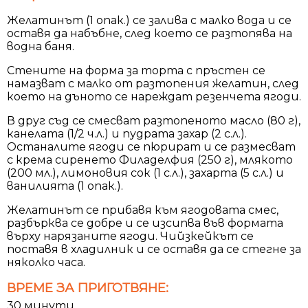
Желатинът (1 опак.) се залива с малко вода и се
оставя да набъбне, след което се разтопява на
водна баня.
Стените на форма за торта с пръстен се
намазват с малко от разтопения желатин, след
което на дъното се нареждат резенчета ягоди.
В друг съд се смесват разтопеното масло (80 г),
канелата (1/2 ч.л.) и пудрата захар (2 с.л.).
Останалите ягоди се пюрират и се размесват
с крема сиренето Филаделфия (250 г), млякото
(200 мл.), лимоновия сок (1 с.л.), захарта (5 с.л.) и
ванилията (1 опак.).
Желатинът се прибавя към ягодовата смес,
разбърква се добре и се изсипва във формата
върху нарязаните ягоди. Чийзкейкът се
поставя в хладилник и се оставя да се стегне за
няколко часа.
ВРЕМЕ ЗА ПРИГОТВЯНЕ:
30 минути