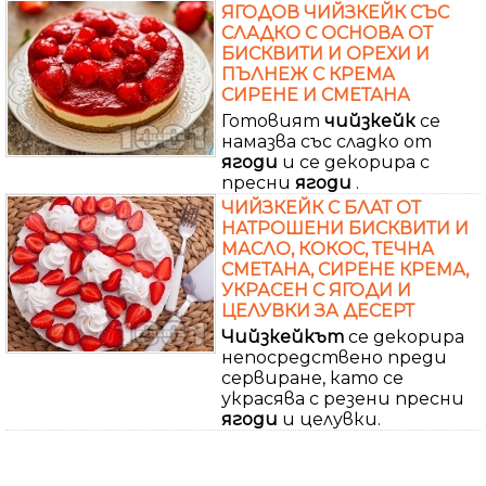
ЯГОДОВ ЧИЙЗКЕЙК СЪС
СЛАДКО С ОСНОВА ОТ
БИСКВИТИ И ОРЕХИ И
ПЪЛНЕЖ С КРЕМА
СИРЕНЕ И СМЕТАНА
Готовият
чийзкейк
се
намазва със сладко от
ягоди
и се декорира с
пресни
ягоди
.
ЧИЙЗКЕЙК С БЛАТ ОТ
НАТРОШЕНИ БИСКВИТИ И
МАСЛО, КОКОС, ТЕЧНА
СМЕТАНА, СИРЕНЕ КРЕМА,
УКРАСЕН С ЯГОДИ И
ЦЕЛУВКИ ЗА ДЕСЕРТ
Чийзкейкът
се декорира
непосредствено преди
сервиране, като се
украсява с резени пресни
ягоди
и целувки.