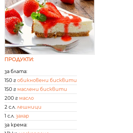
ПРОДУКТИ:
за блата:
150 г
обикновени бисквити
150 г
маслени бисквити
200 г
масло
2 с.л.
лешници
1 с.л.
захар
за крема: