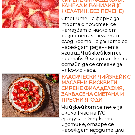
КАНЕЛА И ВАНИЛИЯ (С
ЖЕЛАТИН, БЕЗ ПЕЧЕНЕ)
Стените на форма за
торта с пръстен се
намазват с малко от
разтопения желатин,
след което на дъното се
нареждат резенчета
ягоди
....
Чийзкейкът
се
поставя в хладилник и се
оставя да се стегне за
няколко часа.
КЛАСИЧЕСКИ ЧИЙЗКЕЙК С
МАСЛЕНИ БИСКВИТИ,
СИРЕНЕ ФИЛАДЕЛФИЯ,
ЗАКВАСЕНА СМЕТАНА И
ПРЕСНИ ЯГОДИ
Чийзкейкът
се пече за
около 1 час на 170
градуса....След като
изстине, отгоре се
нареждат
ягодите
или