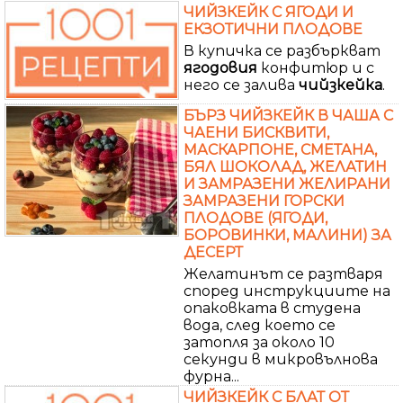
ЧИЙЗКЕЙК С ЯГОДИ И
ЕКЗОТИЧНИ ПЛОДОВЕ
В купичка се разбъркват
ягодовия
конфитюр и с
него се залива
чийзкейка
.
БЪРЗ ЧИЙЗКЕЙК В ЧАША С
ЧАЕНИ БИСКВИТИ,
МАСКАРПОНЕ, СМЕТАНА,
БЯЛ ШОКОЛАД, ЖЕЛАТИН
И ЗАМРАЗЕНИ ЖЕЛИРАНИ
ЗАМРАЗЕНИ ГОРСКИ
ПЛОДОВЕ (ЯГОДИ,
БОРОВИНКИ, МАЛИНИ) ЗА
ДЕСЕРТ
Желатинът се разтваря
според инструкциите на
опаковката в студена
вода, след което се
затопля за около 10
секунди в микровълнова
фурна...
ЧИЙЗКЕЙК С БЛАТ ОТ