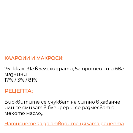
КАЛРОИИ И МАКРОСИ:
751 ккал. 31г въглехидрати, 5г протеини и 68г
мазнини
17% / 3% / 81%
РЕЦЕПТА:
Бисквитите се счукват на ситно в хаванче
или се смилат в блендер и се размесват с
мекото масло,...
Натиснете за да отворите цялата рецепта