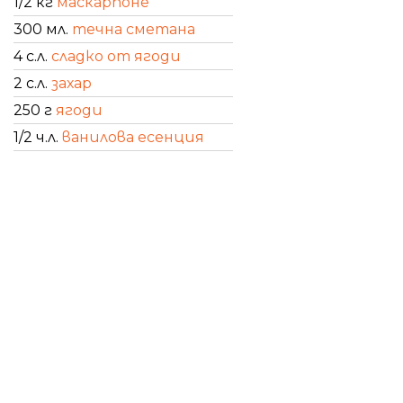
1/2 кг
маскарпоне
300 мл.
течна сметана
4 с.л.
сладко от ягоди
2 с.л.
захар
250 г
ягоди
1/2 ч.л.
ванилова есенция