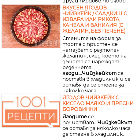
други плодове по избор.
ВКУСЕН ЯГОДОВ
ЧИЙЗКЕЙК / СЛАДКИШ С
ИЗВАРА ИЛИ РИКОТА,
КАНЕЛА И ВАНИЛИЯ (С
ЖЕЛАТИН, БЕЗ ПЕЧЕНЕ)
Стените на форма за
торта с пръстен се
намазват с разтопен
желатин, след което на
дъното се нареждат
резенчета
ягоди
....
Чийзкейкът
се
поставя в хладилник и се
оставя да се стегне за
няколко часа.
ЯГОДОВ ЧИЙЗКЕЙК С
КИСЕЛО МЛЯКО И ПРЕСНИ
БОРОВИНКИ
Ягодите
се
почистват....
Чийзкейкът
се оставя за няколко часа
да стегне в хладилник.