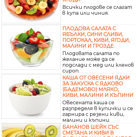
Всички плодове се слагат
в купа или чиния.
ПЛОДОВА САЛАТА С
ЯБЪЛКИ, СИНИ СЛИВИ,
ПОРТОКАЛ, КИВИ, ЯГОДИ,
МАЛИНИ И ГРОЗДЕ
Плодовата салата по
желание може да се
подслади с мед или кленов
сироп.
КАША ОТ ОВЕСЕНИ ЯДКИ
ЗА ЗАКУСКА С ЯДКОВО
(БАДЕМОВО) МЛЯКО,
КИВИ, МАЛИНИ И КЪПИНИ
Овесената каша се
разпределя в купички и се
гарнира с резени киви,
малини и къпини.
БАНАНОВ ШЕЙК СЪС
СМЕТАНА И КИВИ В