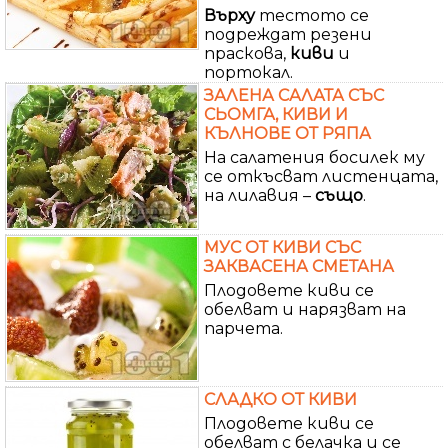
Върху
тестото се
подреждат резени
праскова,
киви
и
портокал.
ЗАЛЕНА САЛАТА СЪС
СЬОМГА, КИВИ И
КЪЛНОВЕ ОТ РЯПА
На салатения босилек му
се откъсват листенцата,
на лилавия –
също
.
МУС ОТ КИВИ СЪС
ЗАКВАСЕНА СМЕТАНА
Плодовете киви се
обелват и нарязват на
парчета.
СЛАДКО ОТ КИВИ
Плодовете киви се
обелват с белачка и се