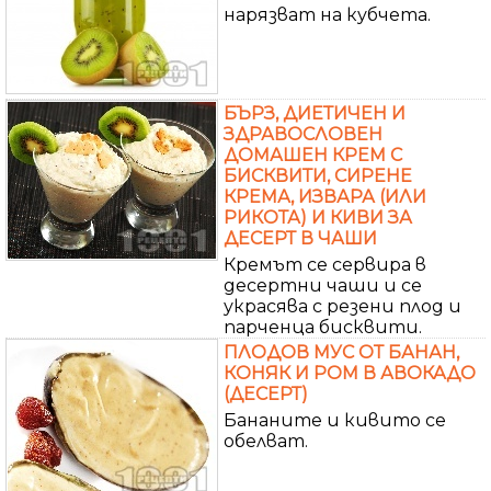
нарязват на кубчета.
БЪРЗ, ДИЕТИЧЕН И
ЗДРАВОСЛОВЕН
ДОМАШЕН КРЕМ С
БИСКВИТИ, СИРЕНЕ
КРЕМА, ИЗВАРА (ИЛИ
РИКОТА) И КИВИ ЗА
ДЕСЕРТ В ЧАШИ
Кремът се сервира в
десертни чаши и се
украсява с резени плод и
парченца бисквити.
ПЛОДОВ МУС ОТ БАНАН,
КОНЯК И РОМ В АВОКАДО
(ДЕСЕРТ)
Бананите и кивито се
обелват.