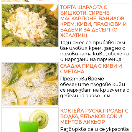
ТОРТА ШАРЛОТА С
БИШКОТИ, СИРЕНЕ
МАСКАРПОНЕ, ВАНИЛОВ
КРЕМ, КИВИ, ПРАСКОВИ И
БАДЕМИ ЗА ДЕСЕРТ (С
ЖЕЛАТИН)
Тази смес се прибавя към
ваниловия крем, заедно с
половината киви, обелени
и нарязани на парченца.
СЛАДКА ПИЦА С КИВИ И
СМЕТАНА
През
това
време
обелените плодове киви
се нарязват на кръгчета с
дебелина около 1 см.
КОКТЕЙЛ РУСКА ПРОЛЕТ С
ВОДКА, ЯБЪЛКОВ СОК И
МЕНТОВ ЛИКЬОР
Разбърква се и се украсява