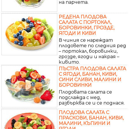
на парчета.
РЕДЕНА ПЛОДОВА
САЛАТА С ПОРТОКАЛ,
БОРОВИНКИ, ГРОЗДЕ,
ЯГОДИ И КИВИ
В чиния се нареждат
плодовете по следния ред
– портокал, боровинки,
грозде, ягоди и накрая –
кивито.
ПЪСТРА ПЛОДОВА САЛАТА
С ЯГОДИ, БАНАН, КИВИ,
СИНИ СЛИВИ, МАЛИНИ И
БОРОВИНКИ
Плодовата салата се
подслажда с мед,
разбърква се и се поднася.
ПЛОДОВА САЛАТА С
ПРАСКОВИ, БАНАН, КИВИ,
МАЛИНИ, КЪПИНИ И
ЯГОДИ