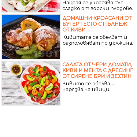
Накрая се украсява със
сладко от горски плодове.
ДОМАШНИ КРОАСАНИ ОТ
БУТЕР ТЕСТО С ПЪЛНЕЖ
ОТ КИВИ
Кивитата се обелват и
разполовяват по дължина.
САЛАТА ОТ ЧЕРИ ДОМАТИ,
КИВИ И МЕНТА С ДРЕСИНГ
ОТ СИРЕНЕ БРИ И ЗЕХТИН
Кивито се обелва и
нарязва на ивици.