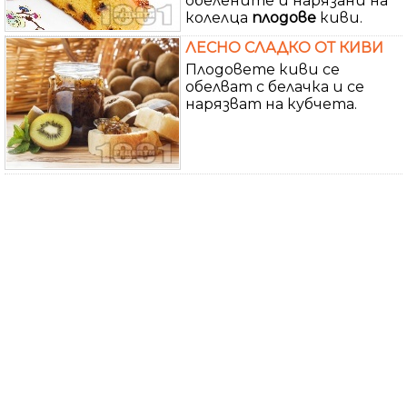
обелените и нарязани на
колелца
плодове
киви.
ЛЕСНО СЛАДКО ОТ КИВИ
Плодовете киви се
обелват с белачка и се
нарязват на кубчета.