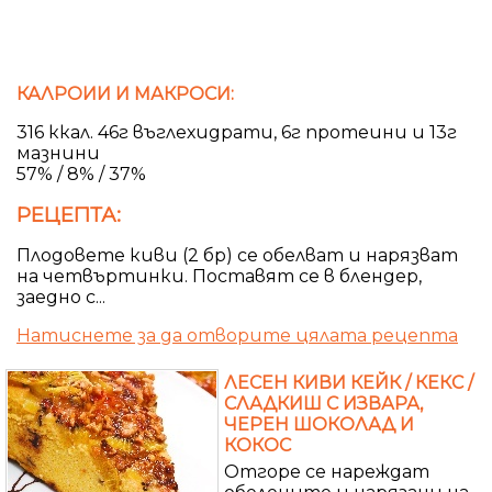
КАЛРОИИ И МАКРОСИ:
316 ккал. 46г въглехидрати, 6г протеини и 13г
мазнини
57% / 8% / 37%
РЕЦЕПТА:
Плодовете киви (2 бр) се обелват и нарязват
на четвъртинки. Поставят се в блендер,
заедно с...
Натиснете за да отворите цялата рецепта
ЛЕСЕН КИВИ КЕЙК / КЕКС /
СЛАДКИШ С ИЗВАРА,
ЧЕРЕН ШОКОЛАД И
КОКОС
Отгоре се нареждат