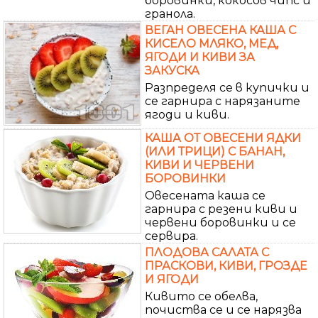
боровинки, кокосов чипс и
гранола.
ВЕГАН ОВЕСЕНА КАША С
КИСЕЛО МЛЯКО, МЕД,
ЯГОДИ И КИВИ ЗА
ЗАКУСКА
Разпределя се в купички и
се гарнира с нарязаните
ягоди и киви.
КАША ОТ ОВЕСЕНИ ЯДКИ
(ИЛИ ТРИЦИ) С БАНАН,
КИВИ И ЧЕРВЕНИ
БОРОВИНКИ
Овесената каша се
гарнира с резени киви и
червени боровинки и се
сервира.
ПЛОДОВА САЛАТА С
ПРАСКОВИ, КИВИ, ГРОЗДЕ
И ЯГОДИ
Кивито се обелва,
почиства се и се нарязва