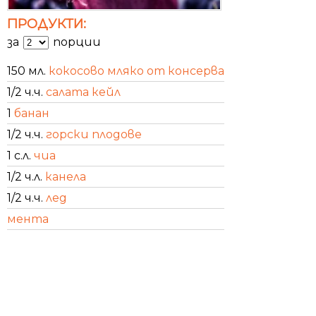
ПРОДУКТИ:
за
порции
150 мл.
кокосово мляко от консерва
1/2 ч.ч.
салата кейл
1
банан
1/2 ч.ч.
горски плодове
1 с.л.
чиа
1/2 ч.л.
канела
1/2 ч.ч.
лед
мента