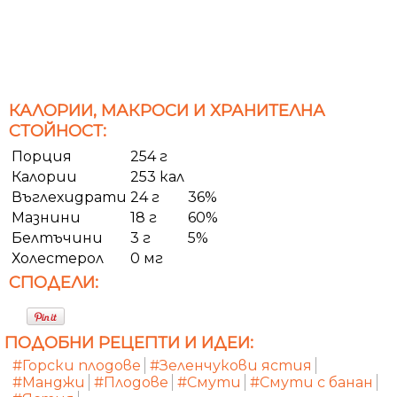
КАЛОРИИ, МАКРОСИ И ХРАНИТЕЛНА
СТОЙНОСТ:
Порция
254 г
Калории
253 кал
Въглехидрати
24 г
36%
Мазнини
18 г
60%
Белтъчини
3 г
5%
Холестерол
0 мг
СПОДЕЛИ:
ПОДОБНИ РЕЦЕПТИ И ИДЕИ:
#Горски плодове
#Зеленчукови ястия
#Манджи
#Плодове
#Смути
#Смути с банан