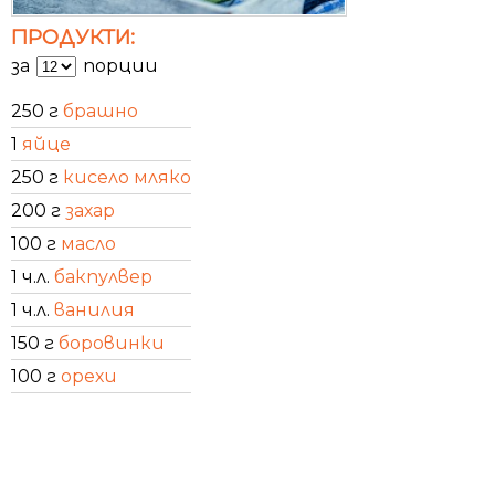
ПРОДУКТИ:
за
порции
250 г
брашно
1
яйце
250 г
кисело мляко
200 г
захар
100 г
масло
1 ч.л.
бакпулвер
1 ч.л.
ванилия
150 г
боровинки
100 г
орехи