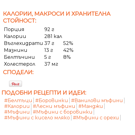
КАЛОРИИ, МАКРОСИ И ХРАНИТЕЛНА
СТОЙНОСТ:
Порция
92 г
Калории
281 кал
Въглехидрати
37 г
52%
Мазнини
13 г
42%
Белтъчини
5 г
8%
Холестерол
37 мг
СПОДЕЛИ:
ПОДОБНИ РЕЦЕПТИ И ИДЕИ:
#Белтъци
#Боровинки
#Ванилови мъфини
#Калории
#Лесни мъфини
#Манджи
#Мъфини
#Мъфини с боровинки
#Мъфини с кисело мляко
#Мъфини с орехи