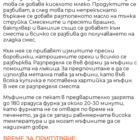
това се добавя киселото мляко. Продуктите се
разбиват, а след това при непрекъснато
бъркане се добавя разтопеното масло на тънка
струйка. Смесените и пресяти брашно,
бакпулвер и ванилия също се добавят към
сместа и всичко се разбива до получаването на
гладка смес.
Към нея се прибавят измитите пресни
боровинки, натрошените орехи и всичко се
разбърква. Разпределя се във форми за мъфини с
помощта на лъжица. За предпочитане е да се
използва метална тава за мъфини, като във
всяка купичка е поставена хартийка за мъфин.
В нея се разпределя сместа.
Мъфините се пекат в предварително загрята
до 180 градуса фурна за около 20-30 минути,
като фурната не се отваря по време на
печенето, за да се запази равнмерната висока
температура и да могат мъфините да се
надигнат добре.
ВРЕМЕ ЗА ПРИГОТВЯНЕ: