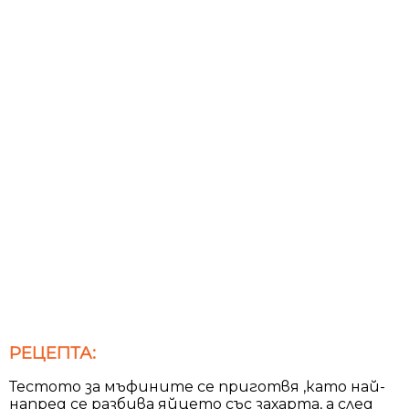
РЕЦЕПТА:
Тестото за мъфините се приготвя ,като най-
напред се разбива яйцето със захарта, а след