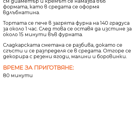
см диаметър и кремът се намазва във
формата, като в средата се оформя
вдлъбнатина.
Тортата се пече в загрята фурна на 140 градуса
за около 1 час. След това се оставя да изстине за
около 15 минути във фурната.
Сладкарската сметана се разбива, докато се
сгъсти и се разпределя се в средата. Отгоре се
декорира с резени ягоди, малини и боровинки.
ВРЕМЕ ЗА ПРИГОТВЯНЕ:
80 минути