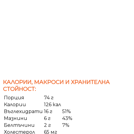
КАЛОРИИ, МАКРОСИ И ХРАНИТЕЛНА
СТОЙНОСТ:
Порция
74 г
Калории
126 кал
Въглехидрати
16 г
51%
Мазнини
6 г
43%
Белтъчини
2 г
7%
Холестерол
65 мг