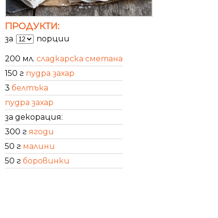
ПРОДУКТИ:
за
порции
200 мл.
сладкарска сметана
150 г
пудра захар
3
белтъка
пудра захар
за декорация:
300 г
ягоди
50 г
малини
50 г
боровинки