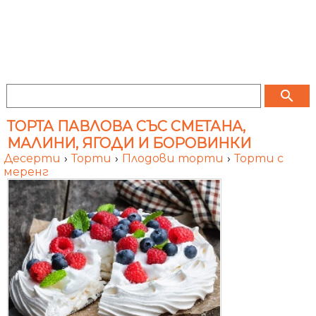
search
ТОРТА ПАВЛОВА СЪС СМЕТАНА,
МАЛИНИ, ЯГОДИ И БОРОВИНКИ
Десерти
›
Торти
›
Плодови торти
›
Торти с
меренг