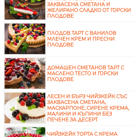
ЗАКВАСЕНА СМЕТАНА И
ЖЕЛИРАНО СЛАДКО ОТ ГОРСКИ
ПЛОДОВЕ
ПЛОДОВ ТАРТ С ВАНИЛОВ
МЛЕЧЕН КРЕМ И ПРЕСНИ
ПЛОДОВЕ
ДОМАШЕН СМЕТАНОВ ТАРТ С
МАСЛЕНО ТЕСТО И ГОРСКИ
ПЛОДОВЕ
ЛЕСЕН И БЪРЗ ЧИЙЗКЕЙК СЪС
ЗАКВАСЕНА СМЕТАНА,
МАСКАРПОНЕ, СИРЕНЕ КРЕМА,
МАЛИНИ И КЪПИНИ БЕЗ
ПЕЧЕНЕ ЗА ДЕСЕРТ
ЧИЙЗКЕЙК ТОРТА С КРЕМА