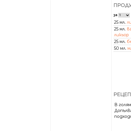
ПРОДУ
за
25 мл.
л
25 мл.
в
ликьор
25 мл.
б
50 мл.
м
РЕЦЕП
В голям
Допълва
подход