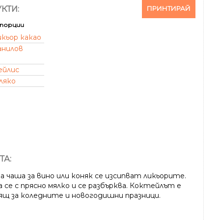
ПРИНТИРАЙ
КТИ:
порции
икьор какао
анилов
ейлис
ляко
ТА:
а чаша за вино или коняк се изсипват ликьорите.
 се с прясно мялко и се разбърква. Коктейлът е
ящ за коледните и новогодишни празници.