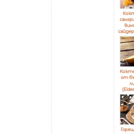
Кокт
сангри
вино
сайдер
Кокте
от бъ
л
(Elder
Горещ