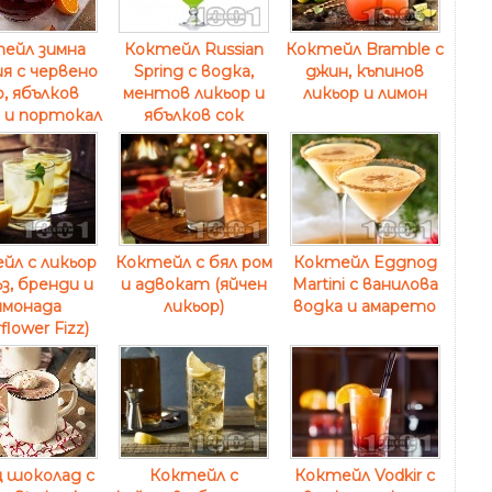
ейл зимна
Коктейл Russian
Коктейл Bramble с
я с червено
Spring с водка,
джин, къпинов
, ябълков
ментов ликьор и
ликьор и лимон
 и портокал
ябълков сок
йл с ликьор
Коктейл с бял ром
Коктейл Eggnog
з, бренди и
и адвокат (яйчен
Martini с ванилова
имонада
ликьор)
водка и амарето
flower Fizz)
 шоколад с
Коктейл с
Коктейл Vodkir с