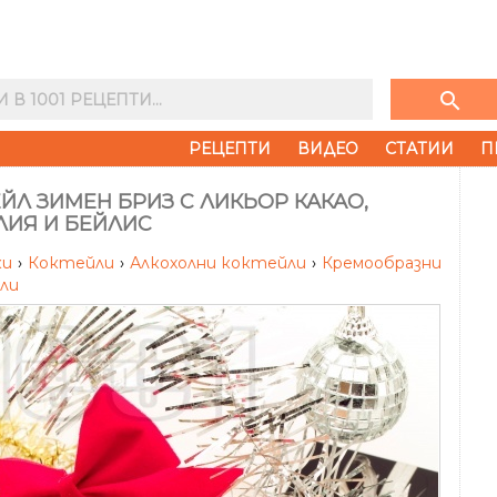
search
РЕЦЕПТИ
ВИДЕО
СТАТИИ
П
ЙЛ ЗИМЕН БРИЗ С ЛИКЬОР КАКАО,
ЛИЯ И БЕЙЛИС
ки
›
Коктейли
›
Алкохолни коктейли
›
Кремообразни
ли