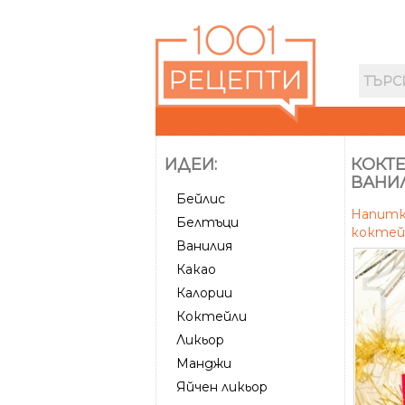
ИДЕИ:
КОКТЕ
ВАНИ
Бейлис
Напит
Белтъци
коктей
Ванилия
Какао
Калории
Коктейли
Ликьор
Манджи
Яйчен ликьор