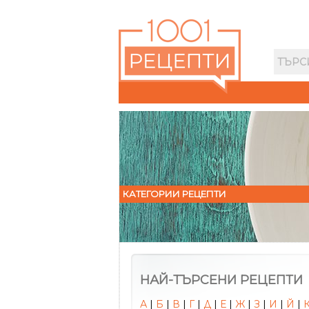
КАТЕГОРИИ РЕЦЕПТИ
НАЙ-ТЪРСЕНИ РЕЦЕПТИ
А
|
Б
|
В
|
Г
|
Д
|
Е
|
Ж
|
З
|
И
|
Й
|