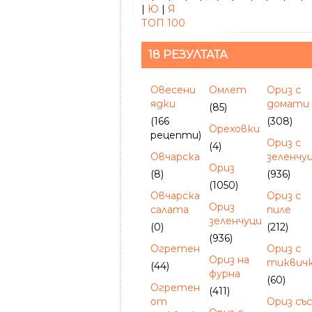
|
Ю
|
Я
ТОП 100
18 РЕЗУЛТАТА
Овесени
Омлет
Ориз с
ядки
домати
(85)
(166
(308)
Ореховки
рецепти)
Ориз с
(4)
Овчарска
зеленчу
Ориз
(8)
(936)
(1050)
Овчарска
Ориз с
Ориз
салата
пиле
зеленчуци
(0)
(212)
(936)
Огретен
Ориз с
Ориз на
тиквич
(44)
фурна
(60)
Огретен
(411)
от
Ориз съ