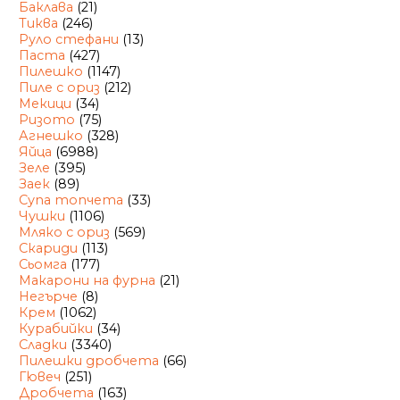
Баклава
(21)
Тиква
(246)
Руло стефани
(13)
Паста
(427)
Пилешко
(1147)
Пиле с ориз
(212)
Мекици
(34)
Ризото
(75)
Агнешко
(328)
Яйца
(6988)
Зеле
(395)
Заек
(89)
Супа топчета
(33)
Чушки
(1106)
Мляко с ориз
(569)
Скариди
(113)
Сьомга
(177)
Макарони на фурна
(21)
Негърче
(8)
Крем
(1062)
Курабийки
(34)
Сладки
(3340)
Пилешки дробчета
(66)
Гювеч
(251)
Дробчета
(163)