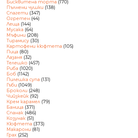
Бисквитена торта
(170)
Пълнени чушки
(138)
Спагети
(347)
Огретен
(44)
Леща
(144)
Мусака
(64)
Мъфини
(208)
Тирамису
(30)
Картофени кюфтета
(105)
Пица
(80)
Лазаня
(32)
Телешко
(457)
Риба
(1020)
Боб
(1142)
Пилешка супа
(131)
Гъби
(1049)
Броколи
(248)
Чийзкейк
(92)
Крем карамел
(79)
Баница
(371)
Спанак
(486)
Козунак
(51)
Кюфтета
(373)
Макарони
(81)
Грах
(252)