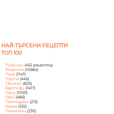
НАЙ-ТЪРСЕНИ РЕЦЕПТИ
ТОП 100
Тиквички
(452 рецепти)
Рецепта
(10684)
Пиле
(1147)
Торта
(446)
Свинско
(825)
Картофи
(1417)
Ориз
(1050)
Кекс
(486)
Патладжан
(212)
Кайма
(532)
Палачинки
(230)