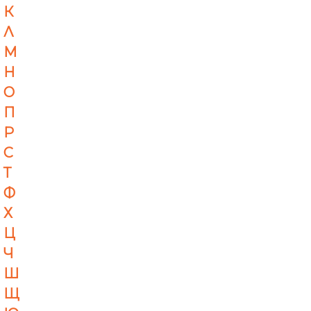
К
Л
М
Н
О
П
Р
С
Т
Ф
Х
Ц
Ч
Ш
Щ