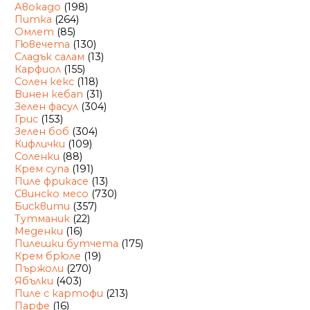
Авокадо
(198)
Питка
(264)
Омлет
(85)
Гювечета
(130)
Сладък салам
(13)
Карфиол
(155)
Солен кекс
(118)
Винен кебап
(31)
Зелен фасул
(304)
Грис
(153)
Зелен боб
(304)
Кифлички
(109)
Соленки
(88)
Крем супа
(191)
Пиле фрикасе
(13)
Свинско месо
(730)
Бисквити
(357)
Тутманик
(22)
Меденки
(16)
Пилешки бутчета
(175)
Крем брюле
(19)
Пържоли
(270)
Ябълки
(403)
Пиле с картофи
(213)
Парфе
(16)