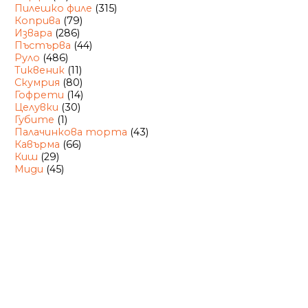
Пилешко филе
(315)
Коприва
(79)
Извара
(286)
Пъстърва
(44)
Руло
(486)
Тиквеник
(11)
Скумрия
(80)
Гофрети
(14)
Целувки
(30)
Губите
(1)
Палачинкова торта
(43)
Кавърма
(66)
Киш
(29)
Миди
(45)