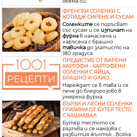
обема си.
ФРЕНСКИ СОЛЕНКИ С
КОТИДЖ СИРЕНЕ И СУСАМ
Соленките
се поръсват
със сусам и се
изпичат
на
фурна
в намаслена и
наръсена с брашно
тавичка
до златисто на
180 градуса.
ПРЕДЯСТИЕ ОТ ВАРЕНИ
КАРТОФИ - КАРТОФЕНИ
СОЛЕНКИ С ЯЙЦА,
БРАШНО И ОЛИО
Нареждат се в тава и се
пече до бледорозово в
умерена фурна.
БЪРЗИ И ЛЕСНИ СОЛЕНКИ
ГРИЗИНИ ОТ БУТЕР ТЕСТО
С КАШКАВАЛ
Бутер тестото се
разгъва и се намазва с
разбития жълтък....Всяка