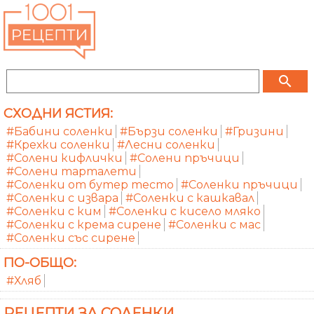
search
СХОДНИ ЯСТИЯ:
#Бабини соленки
#Бързи соленки
#Гризини
#Крехки соленки
#Лесни соленки
#Солени кифлички
#Солени пръчици
#Солени тарталети
#Соленки от бутер тесто
#Соленки пръчици
#Соленки с извара
#Соленки с кашкавал
#Соленки с ким
#Соленки с кисело мляко
#Соленки с крема сирене
#Соленки с мас
#Соленки със сирене
ПО-ОБЩО:
#Хляб
РЕЦЕПТИ ЗА СОЛЕНКИ