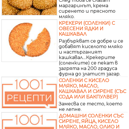
След това се слагат
маргаринът, крема
сиренето и прясното
мляко.
КРЕКЕРИ (СОЛЕНКИ) С
ОВЕСЕНИ ЯДКИ И
КАШКАВАЛ
Разбъркват се добре и се
добавят киселото мляко
и настърганият
кашкавал....Крекерите
(соленките) се пекат в
загрята на 200 градуса
фурна до златист загар.
СОЛЕНКИ С КИСЕЛО
МЛЯКО, МАСЛО,
КАШКАВАЛ И СИРЕНЕ (СЪС
СОДА ИЛИ БАКПУЛВЕР)
Замесва се тесто, което
не лепне.
ДОМАШНИ СОЛЕНКИ СЪС
СИРЕНЕ, ЯЙЦА, КИСЕЛО
МЛЯКО, МАСЛО, ОЛИО И