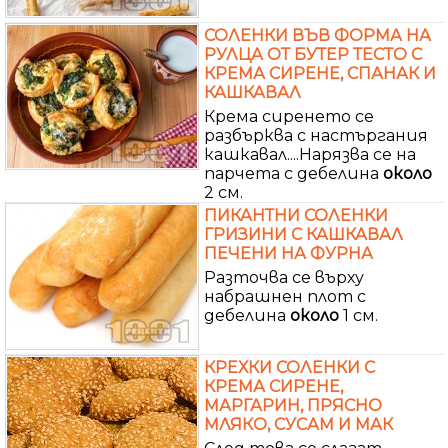
СОЛЕНКИ ВЪВ ФОРМА НА
РУЛЦА ОТ БУТЕР ТЕСТО С
КРЕМА СИРЕНЕ, СПАНАК И
КАШКАВАЛ
Крема сиренето се
разбърква с настъргания
кашкавал....Нарязва се на
парчета с дебелина
около
2 см.
ПИКАНТНИ СОЛЕНКИ
ГРИЗИНИ С КАШКАВАЛ
ПЕЧЕНИ НА ФУРНА
Разточва се върху
набрашнен плот с
дебелина
около
1 см.
КРЕХКИ СОЛЕНКИ С
КРЕМА СИРЕНЕ,
МАРГАРИН, ПРЯСНО
МЛЯКО, СУСАМ И МАК