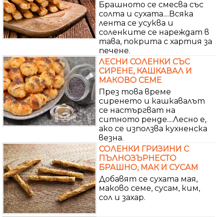
Брашното се смесва със
солта и сухата....Всяка
лента се усуква и
соленките се нареждат в
тава, покрита с хартия за
печене.
ЛЕСНИ СОЛЕНКИ СЪС
СИРЕНЕ, КАШКАВАЛ И
МАКОВО СЕМЕ
През това време
сиренето и кашкавалът
се настъргват на
ситното ренде....Лесно е,
ако се използва кухненска
везна.
СОЛЕНКИ ГРИЗИНИ С
ПЪЛНОЗЪРНЕСТО
БРАШНО, МАК И СУСАМ
Добавят се сухата мая,
маково семе, сусам, ким,
сол и захар.