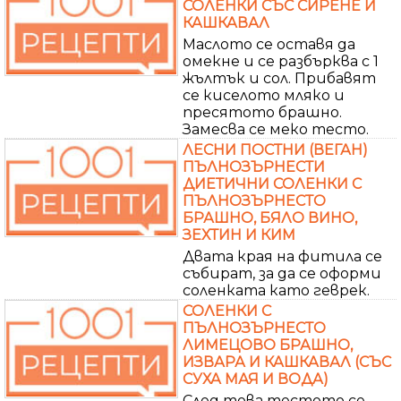
СОЛЕНКИ СЪС СИРЕНЕ И
КАШКАВАЛ
Маслото се оставя да
омекне и се разбърква с 1
жълтък и сол. Прибавят
се киселото мляко и
пресятото брашно.
Замесва се меко тесто.
ЛЕСНИ ПОСТНИ (ВЕГАН)
ПЪЛНОЗЪРНЕСТИ
ДИЕТИЧНИ СОЛЕНКИ С
ПЪЛНОЗЪРНЕСТО
БРАШНО, БЯЛО ВИНО,
ЗЕХТИН И КИМ
Двата края на фитила се
събират, за да се оформи
соленката като геврек.
СОЛЕНКИ С
ПЪЛНОЗЪРНЕСТО
ЛИМЕЦОВО БРАШНО,
ИЗВАРА И КАШКАВАЛ (СЪС
СУХА МАЯ И ВОДА)
След това тестото се