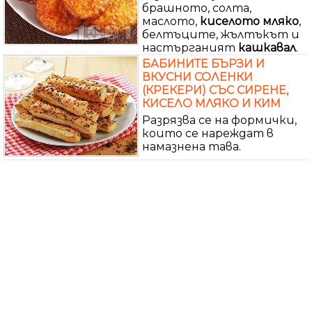
брашното, солта,
маслото,
киселото
мляко
,
белтъците, жълтъкът и
настърганият
кашкавал
.
БАБИНИТЕ БЪРЗИ И
ВКУСНИ СОЛЕНКИ
(КРЕКЕРИ) СЪС СИРЕНЕ,
КИСЕЛО МЛЯКО И КИМ
Разрязва се на формички,
които се нареждат в
намазнена тава.