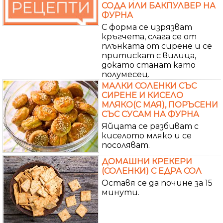
СОДА ИЛИ БАКПУЛВЕР НА
ФУРНА
С форма се изрязват
кръгчета, слага се от
плънката от сирене и се
притискат с вилица,
докато станат като
полумесец.
МАЛКИ СОЛЕНКИ СЪС
СИРЕНЕ И КИСЕЛО
МЛЯКО(С МАЯ), ПОРЪСЕНИ
СЪС СУСАМ НА ФУРНА
Яйцата се разбиват с
киселото мляко и се
посоляват.
ДОМАШНИ КРЕКЕРИ
(СОЛЕНКИ) С ЕДРА СОЛ
Оставя се да почине за 15
минути.