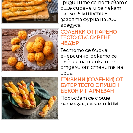
Гризините се поръсват с
още сирене и се пекат
около 15
минути
в
загрята фурна на 200
градуса.
СОЛЕНКИ ОТ ПАРЕНО
ТЕСТО СЪС СИРЕНЕ
ЧЕДЪР
Тестото се бърка
енергично, докато се
събере на топка и се
отдели от стените на
съда.
ГРИЗИНИ (СОЛЕНКИ) ОТ
БУТЕР ТЕСТО С ПУШЕН
БЕКОН И ПАРМЕЗАН
Поръсват се с още
пармезан, сусам и
ким
.