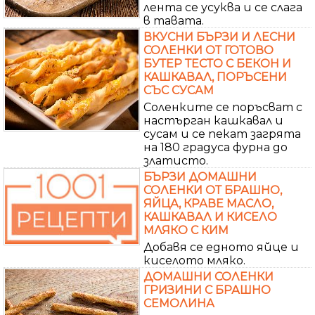
лента се усуква и се слага
в тавата.
ВКУСНИ БЪРЗИ И ЛЕСНИ
СОЛЕНКИ ОТ ГОТОВО
БУТЕР ТЕСТО С БЕКОН И
КАШКАВАЛ, ПОРЪСЕНИ
СЪС СУСАМ
Соленките се поръсват с
настърган кашкавал и
сусам и се пекат загрята
на 180 градуса фурна до
златисто.
БЪРЗИ ДОМАШНИ
СОЛЕНКИ ОТ БРАШНО,
ЯЙЦА, КРАВЕ МАСЛО,
КАШКАВАЛ И КИСЕЛО
МЛЯКО С КИМ
Добавя се едното яйце и
киселото мляко.
ДОМАШНИ СОЛЕНКИ
ГРИЗИНИ С БРАШНО
СЕМОЛИНА