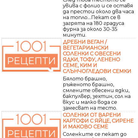
увива с фолио и се оставя
да престои около два часа
на топло....Пекат се в
загрята на 180 градуса
фурна за около 30-35
минути.
ДРЕБНИ ВЕГАН /
ВЕГЕТАРИАНСКИ
СОЛЕНКИ С ОВЕСЕНИ
ЯДКИ, ТОФУ, ЛЕНЕНО
СЕМЕ, КИМ И
СЛЪНЧОГЛЕДОВИ СЕМКИ
Бялото брашно,
ръженото брашно,
смлените овесени ядки,
бакпулвер, зехтин, сол на
вкус и малко вода се
замесват на тесто.
СОЛЕНКИ ОТ ВАРЕНИ
КАРТОФИ С ЯЙЦЕ, СИРЕНЕ
И МАКОВО СЕМЕ
Соленките се пекат до