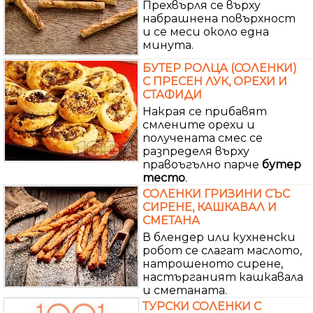
Прехвърля се върху
набрашнена повърхност
и се меси около една
минута.
БУТЕР РОЛЦА (СОЛЕНКИ)
С ПРЕСЕН ЛУК, ОРЕХИ И
СТАФИДИ
Накрая се прибавят
смлените орехи и
получената смес се
разпределя върху
правоъгълно парче
бутер
тесто
.
СОЛЕНКИ ГРИЗИНИ СЪС
СИРЕНЕ, КАШКАВАЛ И
СМЕТАНА
В блендер или кухненски
робот се слагат маслото,
натрошеното сирене,
настърганият кашкавала
и сметаната.
ТУРСКИ СОЛЕНКИ С