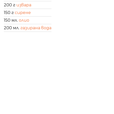
200 г
извара
150 г
сирене
150 мл.
олио
200 мл.
газирана вода