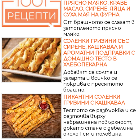
ПРЯСНО МЛЯКО, КРАВЕ
МАСЛО, СИРЕНЕ, ЯЙЦА И
СУХА МАЯ НА ФУРНА
От брашното се слагат в
затопленото прясно
мляко.
СОЛЕНКИ ГРИЗИНИ СЪС
СИРЕНЕ, КАШКАВАЛ И
АРОМАТНИ ПОДПРАВКИ С
ДОМАШНО ТЕСТО В
ХЛЕБОПЕКАРНА
Добавят се солта и
захарта и всичко се
покрива с пресятото
брашно.
ПИКАНТНИ СОЛЕНКИ
ГРИЗИНИ С КАШКАВАЛ
Тестото се разбърква и се
разточва върху
набрашнена повърхност,
докато стане с дебелина
около 1 см и половина.