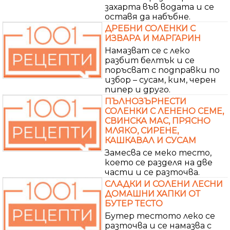
захарта във водата и се
оставя да набъбне.
ДРЕБНИ СОЛЕНКИ С
ИЗВАРА И МАРГАРИН
Намазват се с леко
разбит белтък и се
поръсват с подправки по
избор – сусам, ким, черен
пипер и друго.
ПЪЛНОЗЪРНЕСТИ
СОЛЕНКИ С ЛЕНЕНО СЕМЕ,
СВИНСКА МАС, ПРЯСНО
МЛЯКО, СИРЕНЕ,
КАШКАВАЛ И СУСАМ
Замесва се меко тесто,
което се разделя на две
части и се разточва.
СЛАДКИ И СОЛЕНИ ЛЕСНИ
ДОМАШНИ ХАПКИ ОТ
БУТЕР ТЕСТО
Бутер тестото леко се
разточва и се намазва с