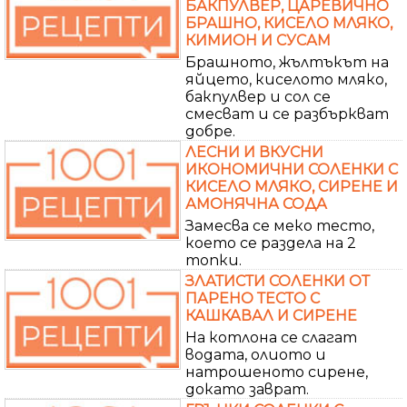
БАКПУЛВЕР, ЦАРЕВИЧНО
БРАШНО, КИСЕЛО МЛЯКО,
КИМИОН И СУСАМ
Брашното, жълтъкът на
яйцето, киселото мляко,
бакпулвер и сол се
смесват и се разбъркват
добре.
ЛЕСНИ И ВКУСНИ
ИКОНОМИЧНИ СОЛЕНКИ С
КИСЕЛО МЛЯКО, СИРЕНЕ И
АМОНЯЧНА СОДА
Замесва се меко тесто,
което се раздела на 2
топки.
ЗЛАТИСТИ СОЛЕНКИ ОТ
ПАРЕНО ТЕСТО С
КАШКАВАЛ И СИРЕНЕ
На котлона се слагат
водата, олиото и
натрошеното сирене,
докато заврат.