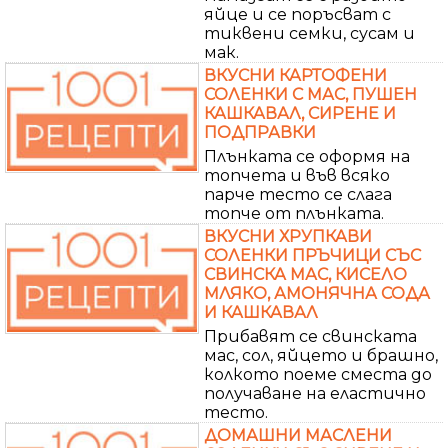
яйце и се поръсват с
тиквени семки, сусам и
мак.
ВКУСНИ КАРТОФЕНИ
СОЛЕНКИ С МАС, ПУШЕН
КАШКАВАЛ, СИРЕНЕ И
ПОДПРАВКИ
Плънката се оформя на
топчета и във всяко
парче тесто се слага
топче от плънката.
ВКУСНИ ХРУПКАВИ
СОЛЕНКИ ПРЪЧИЦИ СЪС
СВИНСКА МАС, КИСЕЛО
МЛЯКО, АМОНЯЧНА СОДА
И КАШКАВАЛ
Прибавят се свинската
мас, сол, яйцето и брашно,
колкото поеме сместа до
получаване на еластично
тесто.
ДОМАШНИ МАСЛЕНИ