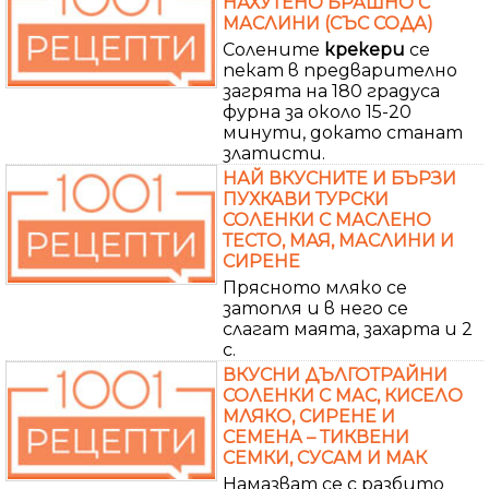
НАХУТЕНО БРАШНО С
МАСЛИНИ (СЪС СОДА)
Солените
крекери
се
пекат в предварително
загрята на 180 градуса
фурна за около 15-20
минути, докато станат
златисти.
НАЙ ВКУСНИТЕ И БЪРЗИ
ПУХКАВИ ТУРСКИ
СОЛЕНКИ С МАСЛЕНО
ТЕСТО, МАЯ, МАСЛИНИ И
СИРЕНЕ
Прясното мляко се
затопля и в него се
слагат маята, захарта и 2
с.
ВКУСНИ ДЪЛГОТРАЙНИ
СОЛЕНКИ С МАС, КИСЕЛО
МЛЯКО, СИРЕНЕ И
СЕМЕНА – ТИКВЕНИ
СЕМКИ, СУСАМ И МАК
Намазват се с разбито