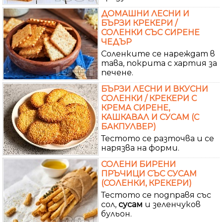
ДОМАШНИ ЛЕСНИ И
БЪРЗИ КРЕКЕРИ /
СОЛЕНКИ СЪС СИРЕНЕ
ЧЕДЪР
Соленките се нареждат в
тава, покрита с хартия за
печене.
БЪРЗИ ЛЕСНИ И ВКУСНИ
СОЛЕНКИ / КРЕКЕРИ С
КРЕМА СИРЕНЕ,
КАШКАВАЛ И СУСАМ (С
БАКПУЛВЕР)
Тестото се разточва и се
нарязва на форми.
СОЛЕНИ БИРЕНИ
ПРЪЧИЦИ СЪС СУСАМ
(СОЛЕНКИ, КРЕКЕРИ)
Тестото се подправя със
сол,
сусам
и зеленчуков
бульон.