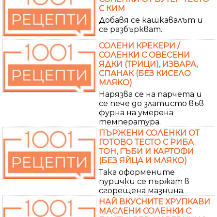
С КИМ
Добавя се кашкавалът и
се разбъркват.
СОЛЕНИ КРЕКЕРИ /
СОЛЕНКИ С ОВЕСЕНИ
ЯДКИ (ТРИЦИ), ИЗВАРА,
СПАНАК (БЕЗ КИСЕЛО
МЛЯКО)
Нарязва се на парчета и
се пече до златисто във
фурна на умерена
температура.
ПЪРЖЕНИ СОЛЕНКИ ОТ
ГОТОВО ТЕСТО С РИБА
ТОН, ГЪБИ И КАРТОФИ
(БЕЗ ЯЙЦА И МЛЯКО)
Така оформените
пурички се пържат в
сгорещена мазнина.
НАЙ ВКУСНИТЕ ХРУПКАВИ
МАСЛЕНИ СОЛЕНКИ С