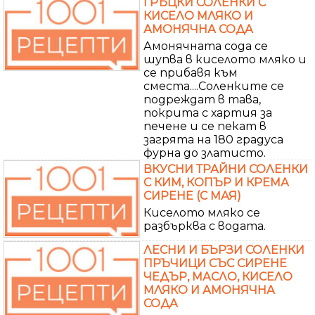
ГРЪЦКИ СОЛЕНКИ С
КИСЕЛО МЛЯКО И
АМОНЯЧНА СОДА
Амонячната сода се
шупва в киселото мляко и
се прибавя към
сместа....Соленките се
подреждат в тава,
покрита с хартия за
печене и се пекат в
загрята на 180 градуса
фурна до златисто.
ВКУСНИ ТРАЙНИ СОЛЕНКИ
С КИМ, КОПЪР И КРЕМА
СИРЕНЕ (С МАЯ)
Киселото мляко се
разбърква с водата.
ЛЕСНИ И БЪРЗИ СОЛЕНКИ
ПРЪЧИЦИ СЪС СИРЕНЕ
ЧЕДЪР, МАСЛО, КИСЕЛО
МЛЯКО И АМОНЯЧНА
СОДА