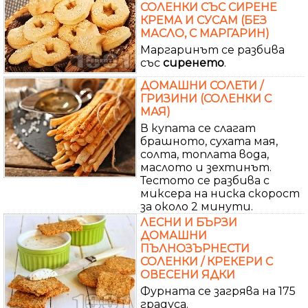
СОЛЕНКИ СЪС СИРЕНЕ
КРЕМА И СУСАМ (БЕЗ
МАСЛО, С МАРГАРИН)
Маргаринът се разбива
със
сиренето
.
ДОМАШНИ СОЛЕТИ /
ГРИЗИНИ (СОЛЕНКИ С
МАЯ)
В купата се слагат
брашното, сухата мая,
солта, топлата вода,
маслото и зехтинът.
Тестото се разбива с
миксера на ниска скорост
за около 2 минути.
ЛЕСНИ И БЪРЗИ
ДОМАШНИ
ПЪЛНОЗЪРНЕСТИ
СОЛЕНКИ / КРЕКЕРИ С
ОВЕСЕНИ ЯДКИ
Фурната се загрява на 175
градуса.