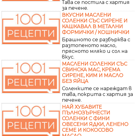
Тава се постила с хартия
за печене.
ВКУСНИ МАСЛЕНИ
СОЛЕНКИ СЪС СИРЕНЕ И
КАШКАВАЛ В МЕТАЛНИ
ФОРМИЧКИ / КОШНИЧКИ
Брашното се разбърква с
разтопеното масло,
прясното мляко и сол на
вкус.
МАСЛЕНИ СОЛЕНКИ СЪС
СВИНСКА МАС, КРЕМА
СИРЕНЕ, КИМ И МАСЛО
БЕЗ ЯЙЦА
Соленките се нареждат в
тава, покрита с хартия за
печене.
НАЙ ХУБАВИТЕ
ПЪЛНОЗЪРНЕСТИ
СОЛЕНКИ С ФИНИ
ОВЕСЕНИ ЯДКИ, ЛЕНЕНО
СЕМЕ И КОКОСОВО
МАСЛО