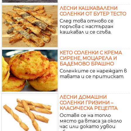
ЛЕСНИ КАШКАВАЛЕНИ
СОЛЕНКИ ОТ БУТЕР ТЕСТО
След това отново се
поръсва с настърган
кашкавал и се сгъва.
КЕТО СОЛЕНКИ С КРЕМА
СИРЕНЕ, МОЦАРЕЛА И
БАДЕМОВО БРАШНО
Соленките се нареждат в
тавата и се притискат.
ЛЕСНИ ДОМАШНИ
СОЛЕНКИ ГРИЗИНИ –
КЛАСИЧЕСКА РЕЦЕПТА
Оставя се на топло
място да втаса за около
час или докато удвои