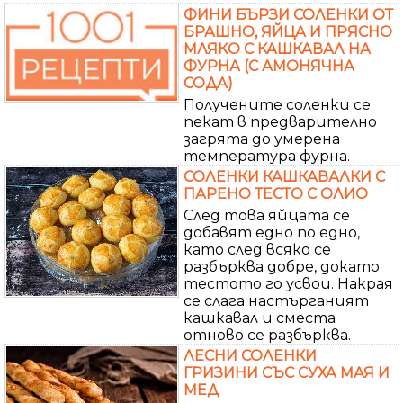
ФИНИ БЪРЗИ СОЛЕНКИ ОТ
БРАШНО, ЯЙЦА И ПРЯСНО
МЛЯКО С КАШКАВАЛ НА
ФУРНА (С АМОНЯЧНА
СОДА)
Получените соленки се
пекат в предварително
загрята до умерена
температура фурна.
СОЛЕНКИ КАШКАВАЛКИ С
ПАРЕНО ТЕСТО С ОЛИО
След това яйцата се
добавят едно по едно,
като след всяко се
разбърква добре, докато
тестото го усвои. Накрая
се слага настърганият
кашкавал и сместа
отново се разбърква.
ЛЕСНИ СОЛЕНКИ
ГРИЗИНИ СЪС СУХА МАЯ И
МЕД