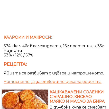
КАЛРОИИ И МАКРОСИ:
574 ккал. 46г въглехидрати, 16г протеини и 35г
мазнини
33% / 12% / 57%
РЕЦЕПТА:
Яйцата се разбиват с извара и натрошеното...
Натиснете за да отворите цялата рецепта
КАШКАВАЛЕНИ СОЛЕНКИ
С БРАШНО, КИСЕЛО
МЛЯКО И МАСЛО ЗА БИРА
В дълбока купа се смесват