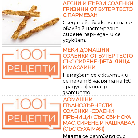
ЛЕСНИ И БЪРЗИ СОЛЕНКИ
ГРИЗИНИ ОТ БУТЕР ТЕСТО
С ПАРМЕЗАН
След това всяка лента се
овалва в настъргано
сирене пармезан и се
усукват.
МЕКИ ДОМАШНИ
СОЛЕНКИ ОТ БУТЕР ТЕСТО
СЪС СИРЕНЕ ФЕТА, ЯЙЦА
И МАСЛИНИ
Намазват се с жълтък и
се пекат в загрята на 160
градуса фурна до
златисто.
ДОМАШНИ
ПЪЛНОЗЪРНЕСТИ
СОЛЕНКИ (СОЛЕНИ
ПРЪЧИЦИ) СЪС СВИНСКА
МАС, СИРЕНЕ И КАШКАВАЛ
(СЪС СУХА МАЯ)
Маята
се разтваря със