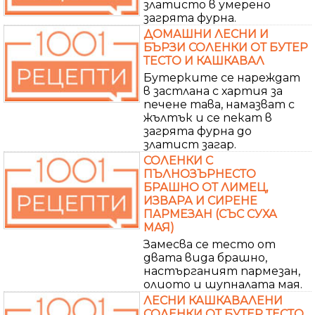
златисто в умерено
загрята фурна.
ДОМАШНИ ЛЕСНИ И
БЪРЗИ СОЛЕНКИ ОТ БУТЕР
ТЕСТО И КАШКАВАЛ
Бутерките се нареждат
в застлана с хартия за
печене тава, намазват с
жълтък и се пекат в
загрята фурна до
златист загар.
СОЛЕНКИ С
ПЪЛНОЗЪРНЕСТО
БРАШНО ОТ ЛИМЕЦ,
ИЗВАРА И СИРЕНЕ
ПАРМЕЗАН (СЪС СУХА
МАЯ)
Замесва се тесто от
двата вида брашно,
настърганият пармезан,
олиото и шупналата мая.
ЛЕСНИ КАШКАВАЛЕНИ
СОЛЕНКИ ОТ БУТЕР ТЕСТО