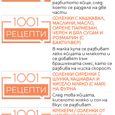
разбитото яйце, след
което се разделя на две
части.
СОЛЕНКИ С КАШКАВАЛ,
МАСЛИНИ, МАСЛО,
СИРЕНЕ ПАРМЕЗАН,
ЧЕРЕН И БЯЛ СУСАМ И
РОЗМАРИН (С
БАКПУЛВЕР)
В малка купа се разбиват
леко яйцата и млякото и
се добавят към
брашняната смес, като се
разбива на ниска скорост.
СОЛЕНКИ СИРЕНКИ С
ШУНКА, КАШКАВАЛ И
КИСЕЛО МЛЯКО (С МАЯ)
НА ФУРНА
След това яйцата,
киселото мляко и сол на
вкус се разбиват.
КРЕКЕРИ / СОЛЕНКИ ОТ