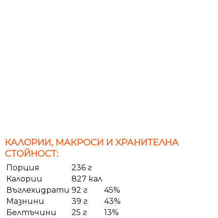
КАЛОРИИ, МАКРОСИ И ХРАНИТЕЛНА
СТОЙНОСТ:
Порция
236 г
Калории
827 кал
Въглехидрати
92 г
45%
Мазнини
39 г
43%
Белтъчини
25 г
13%