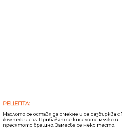
РЕЦЕПТА:
Маслото се оставя да омекне и се разбърква с 1
жълтък и сол. Прибавят се киселото мляко и
пресятото брашно. Замесва се меко тесто.