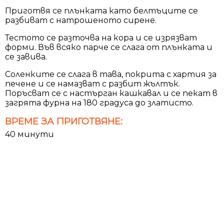
Приготвя се плънката като белтъците се
разбиват с натрошеното сирене.
Тестото се разточва на кора и се изрязват
форми. Във всяко парче се слага от плънката и
се завива.
Соленките се слага в тава, покрита с хартия за
печене и се намазват с разбит жълтък.
Поръсват се с настърган кашкавал и се пекат в
загрята фурна на 180 градуса до златисто.
ВРЕМЕ ЗА ПРИГОТВЯНЕ:
40 минути