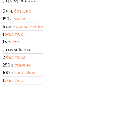
за
порции
3 ч.ч.
брашно
150 г
масло
6 с.л.
кисело мляко
1
жълтък
1 ч.л.
сол
за плънката:
2
белтъка
250 г
сирене
100 г
кашкавал
1
жълтък