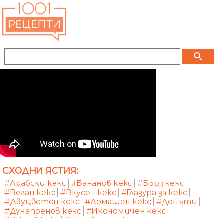
search
СХОДНИ ЯСТИЯ:
#Арабски кекс
#Бананов кекс
#Бърз кекс
#Веган кекс
#Вкусен кекс
#Глазура за кекс
#Двуцветен кекс
#Домашен кекс
#Донъти
#Дунапренов кекс
#Икономичен кекс