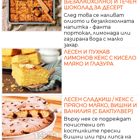
(БЕЗАЛКОХОЛНО) И ТЕЧЕН
ШОКОЛАД ЗА ДЕСЕРТ
След това се наливат
олиото и безалкохолната
напитка - фанта
портокал, лимонада или
газирана вода с малко
захар.
ЛЕСЕН И ПУХКАВ
ЛИМОНОВ КЕКС С КИСЕЛО
МЛЯКО И ГЛАЗУРА
ЛЕСЕН СЛАДКИШ / КЕКС С
ПРЯСНО МЛЯКО, ВИШНИ И
ВАНИЛИЯ (С БАКПУЛВЕР)
Върху нея се подреждат
почистени от
костилките пресни
вишни или при липса на