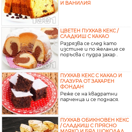
И ВАНИЛИЯ
ЦВЕТЕН ПУХКАВ КЕКС /
СЛАДКИШ С КАКАО
Разрязва се след като
изстине и по желание се
поръсва с пудра захар .
ПУХКАВ КЕКС С КАКАО И
ГЛАЗУРА ОТ ЗАХАРЕН
ФОНДАН
Реже се на квадратни
парченца и се поднася.
ПУХКАВ ОБИКНОВЕН КЕКС
/ СЛАДКИШ С ПРЯСНО
МЛЯКО И БЯЛ ШОКОЛАД