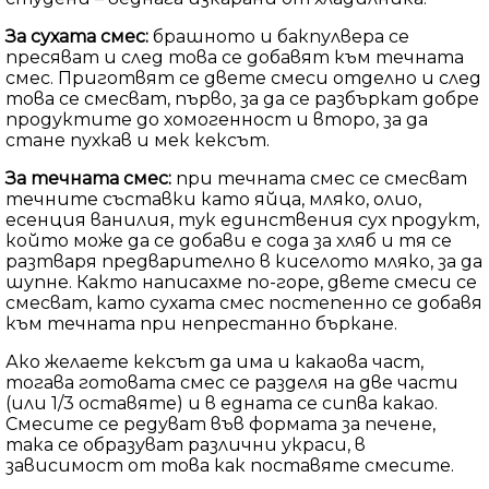
За сухата смес:
брашното и бакпулвера се
пресяват и след това се добавят към течната
смес. Приготвят се двете смеси отделно и след
това се смесват, първо, за да се разбъркат добре
продуктите до хомогенност и второ, за да
стане пухкав и мек кексът.
За течната смес:
при течната смес се смесват
течните съставки като яйца, мляко, олио,
есенция ванилия, тук единствения сух продукт,
който може да се добави е сода за хляб и тя се
разтваря предварително в киселото мляко, за да
шупне. Както написахме по-горе, двете смеси се
смесват, като сухата смес постепенно се добавя
към течната при непрестанно бъркане.
Ако желаете кексът да има и какаова част,
тогава готовата смес се разделя на две части
(или 1/3 оставяте) и в едната се сипва какао.
Смесите се редуват във формата за печене,
така се образуват различни украси, в
зависимост от това как поставяте смесите.