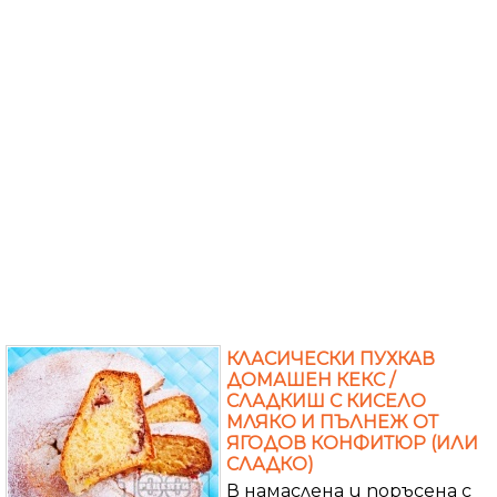
КЛАСИЧЕСКИ ПУХКАВ
ДОМАШЕН КЕКС /
СЛАДКИШ С КИСЕЛО
МЛЯКО И ПЪЛНЕЖ ОТ
ЯГОДОВ КОНФИТЮР (ИЛИ
СЛАДКО)
В намаслена и поръсена с