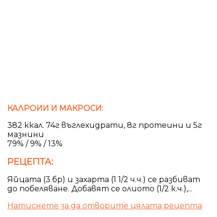
КАЛРОИИ И МАКРОСИ:
382 ккал. 74г въглехидрати, 8г протеини и 5г
мазнини
79% / 9% / 13%
РЕЦЕПТА:
Яйцата (3 бр) и захарта (1 1/2 ч.ч.) се разбиват
до побеляване. Добавят се олиото (1/2 к.ч.),...
Натиснете за да отворите цялата рецепта