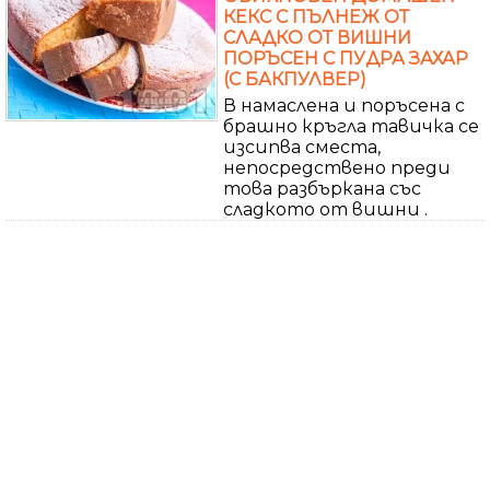
КЕКС С ПЪЛНЕЖ ОТ
СЛАДКО ОТ ВИШНИ
ПОРЪСЕН С ПУДРА ЗАХАР
(С БАКПУЛВЕР)
В намаслена и поръсена с
брашно кръгла тавичка се
изсипва сместа,
непосредствено преди
това разбъркана със
сладкото от вишни .