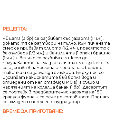
РЕЦЕПТА:
Яйцата (3 бр) се разбиват със захарта (1 ч.ч.),
докато тя се разтвори напълно. Към яйчената
смес се прибавят олиото (1/2 ч.ч.), пресятото с
бакпулвера (1/2 ч.л.) и ванилията (1 опак.) брашно
(1 ч.ч.) и всичко се разбива с миксер до
получаването на гладка и гъста смес за кекс. Тя
се изсипва в намаслена и посипана с брашно
тавичка и се заглажда с лъжица. Върху нея се
изсипват накиснатите във вряла вода и
отцедени от нея стафиди (40 г), а също и
нарязаният на колелца банан (1 бр). Десертът
се поставя в предварително загрята на 180
градуса фурна и се пече до готовност. Поднася
се охладен и поръсен с пудра захар.
ВРЕМЕ ЗА ПРИГОТВЯНЕ: