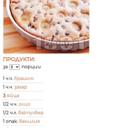
ПРОДУКТИ:
за
порции
1 ч.ч.
брашно
1 ч.ч.
захар
3
яйца
1/2 ч.ч.
олио
1/2 ч.л.
бакпулвер
1 опак.
ванилия