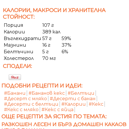
КАЛОРИИ, МАКРОСИ И ХРАНИТЕЛНА
СТОЙНОСТ:
Порция
107 г
Калории
389 кал
Въглехидрати
57 г
59%
Мазнини
16 г
37%
Белтъчини
5 г
6%
Холестерол
70 мг
СПОДЕЛИ:
ПОДОБНИ РЕЦЕПТИ И ИДЕИ:
#Банани
#Бананов кекс
#Белтъци
#Десерт с мляко
#Десерти с банан
#Десерти с белтъци
#Калории
#Кекс
#Кекс с мляко
#Кекс с яйца
ОЩЕ РЕЦЕПТИ ЗА ЯСТИЯ ПО ТЕМАТА:
РАЗКОШЕН ЛЕСЕН И БЪРЗ ДОМАШЕН КАКАОВ