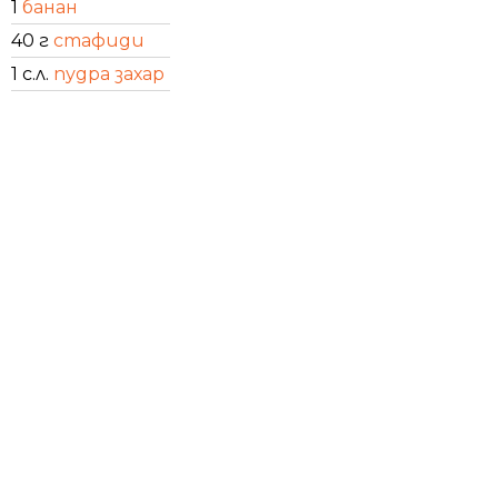
1
банан
40 г
стафиди
1 с.л.
пудра захар