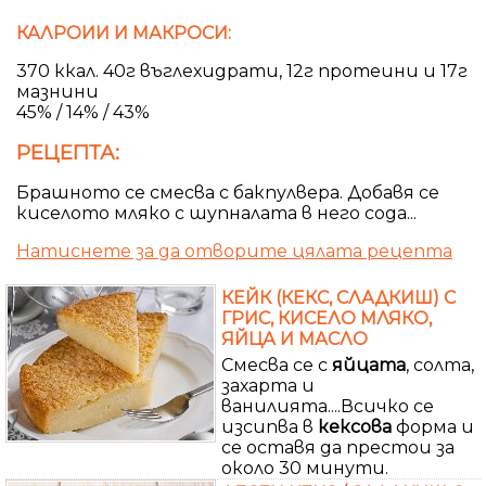
КАЛРОИИ И МАКРОСИ:
370 ккал. 40г въглехидрати, 12г протеини и 17г
мазнини
45% / 14% / 43%
РЕЦЕПТА:
Брашното се смесва с бакпулвера. Добавя се
киселото мляко с шупналата в него сода...
Натиснете за да отворите цялата рецепта
КЕЙК (КЕКС, СЛАДКИШ) С
ГРИС, КИСЕЛО МЛЯКО,
ЯЙЦА И МАСЛО
Смесва се с
яйцата
, солта,
захарта и
ванилията....Всичко се
изсипва в
кексова
форма и
се оставя да престои за
около 30 минути.