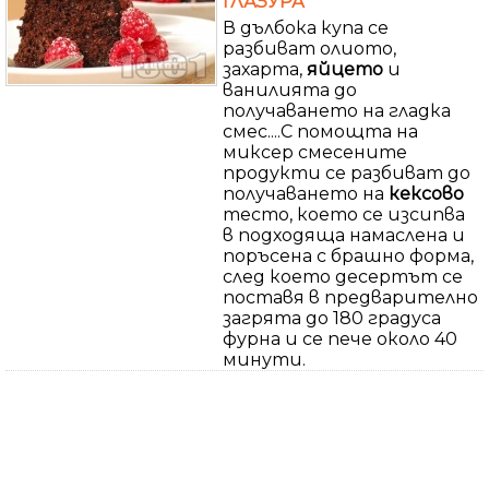
ГЛАЗУРА
В дълбока купа се
разбиват олиото,
захарта,
яйцето
и
ванилията до
получаването на гладка
смес....С помощта на
миксер смесените
продукти се разбиват до
получаването на
кексово
тесто, което се изсипва
в подходяща намаслена и
поръсена с брашно форма,
след което десертът се
поставя в предварително
загрята до 180 градуса
фурна и се пече около 40
минути.