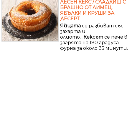
ЛЕСЕН КЕКС / СЛАДКИШ С
БРАШНО ОТ ЛИМЕЦ,
ЯБЪЛКИ И КРУШИ ЗА
ДЕСЕРТ
Яйцата
се разбиват със
захарта и
олиото....
Кексът
се пече в
загрята на 180 градуса
фурна за около 35 минути.