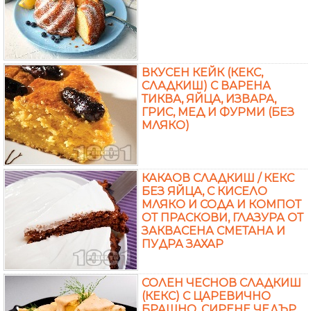
ВКУСЕН КЕЙК (КЕКС,
СЛАДКИШ) С ВАРЕНА
ТИКВА, ЯЙЦА, ИЗВАРА,
ГРИС, МЕД И ФУРМИ (БЕЗ
МЛЯКО)
КАКАОВ СЛАДКИШ / КЕКС
БЕЗ ЯЙЦА, С КИСЕЛО
МЛЯКО И СОДА И КОМПОТ
ОТ ПРАСКОВИ, ГЛАЗУРА ОТ
ЗАКВАСЕНА СМЕТАНА И
ПУДРА ЗАХАР
СОЛЕН ЧЕСНОВ СЛАДКИШ
(КЕКС) С ЦАРЕВИЧНО
БРАШНО, СИРЕНЕ ЧЕДЪР