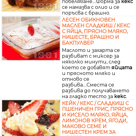
побеляване....Форма за
кекс
се намазва с олио и се
поръсва с брашно.
ЛЕСЕН ОБИКНОВЕН
МАСЛЕН СЛАДКИШ / КЕКС
С ЯЙЦА, ПРЯСНО МЛЯКО,
НИШЕСТЕ, БРАШНО И
БАКПУЛВЕР
Маслото и захарта се
разбиват с миксер за
няколко минути, след
което се добавят
яйцата
и прясното мляко и
отново се
разбива....Сместа се
разбива до получаването
на гладко тесто за
кекс
.
КЕЙК / КЕКС / СЛАДКИШ С
ПШЕНИЧЕН ГРИС, ПРЯСНО
И КИСЕЛО МЛЯКО, ЯЙЦА,
ЛИМОНОВ КРЕМ, ЯГОДИ,
МАКОВО СЕМЕ И
НИШЕСТЕН КРЕМ ЗА