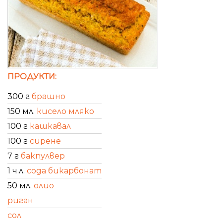
ПРОДУКТИ:
300 г
брашно
150 мл.
кисело мляко
100 г
кашкавал
100 г
сирене
7 г
бакпулвер
1 ч.л.
сода бикарбонат
50 мл.
олио
риган
сол