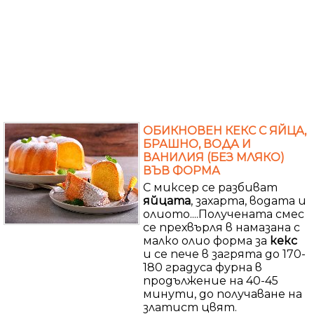
ОБИКНОВЕН КЕКС С ЯЙЦА,
БРАШНО, ВОДА И
ВАНИЛИЯ (БЕЗ МЛЯКО)
ВЪВ ФОРМА
С миксер се разбиват
яйцата
, захарта, водата и
олиото....Получената смес
се прехвърля в намазана с
малко олио форма за
кекс
и се пече в загрята до 170-
180 градуса фурна в
продължение на 40-45
минути, до получаване на
златист цвят.