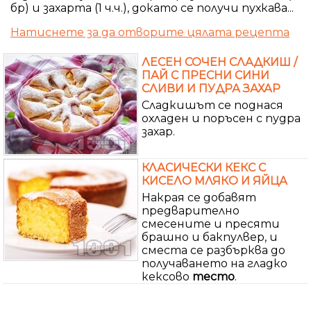
бр) и захарта (1 ч.ч.), докато се получи пухкава...
Натиснете за да отворите цялата рецепта
ЛЕСЕН СОЧЕН СЛАДКИШ /
ПАЙ С ПРЕСНИ СИНИ
СЛИВИ И ПУДРА ЗАХАР
Сладкишът се поднася
охладен и поръсен с пудра
захар.
КЛАСИЧЕСКИ КЕКС С
КИСЕЛО МЛЯКО И ЯЙЦА
Накрая се добавят
предварително
смесените и пресяти
брашно и бакпулвер, и
сместа се разбърква до
получаването на гладко
кексово
тесто
.