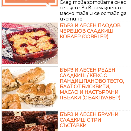
След това готовата смес
се изсипва в намазнена с
масло тава и се оставя да
изстине.
БЪРЗ И ЛЕСЕН ПЛОДОВ
ЧЕРЕШОВ СЛАДКИШ
КОБЛЕР (COBBLER)
БЪРЗ И ЛЕСЕН РЕДЕН
СЛАДКИШ / КЕКС С
ПАНДИШПАНОВО ТЕСТО,
БЛАТ ОТ БИСКВИТИ,
МАСЛО И НАСТЪРГАНИ
ЯБЪЛКИ (С БАКПУЛВЕР)
БЪРЗ И ЛЕСЕН БРАУНИ
СЛАДКИШ С ТРИ
СЪСТАВКИ