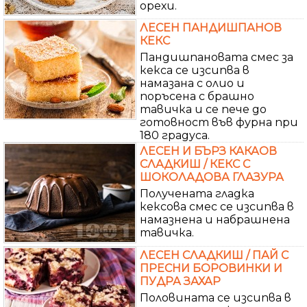
орехи.
ЛЕСЕН ПАНДИШПАНОВ
КЕКС
Пандишпановата смес за
кекса се изсипва в
намазана с олио и
поръсена с брашно
тавичка и се пече до
готовност във фурна при
180 градуса.
ЛЕСЕН И БЪРЗ КАКАОВ
СЛАДКИШ / КЕКС С
ШОКОЛАДОВА ГЛАЗУРА
Получената гладка
кексова смес се изсипва в
намазнена и набрашнена
тавичка.
ЛЕСЕН СЛАДКИШ / ПАЙ С
ПРЕСНИ БОРОВИНКИ И
ПУДРА ЗАХАР
Половината се изсипва в