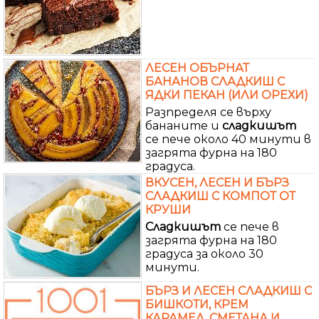
ЛЕСЕН ОБЪРНАТ
БАНАНОВ СЛАДКИШ С
ЯДКИ ПЕКАН (ИЛИ ОРЕХИ)
Разпределя се върху
бананите и
сладкишът
се пече около 40 минути в
загрята фурна на 180
градуса.
ВКУСЕН, ЛЕСЕН И БЪРЗ
СЛАДКИШ С КОМПОТ ОТ
КРУШИ
Сладкишът
се пече в
загрята фурна на 180
градуса за около 30
минути.
БЪРЗ И ЛЕСЕН СЛАДКИШ С
БИШКОТИ, КРЕМ
КАРАМЕЛ, СМЕТАНА И