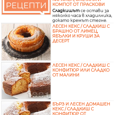
КОМПОТ ОТ ПРАСКОВИ
Сладкишът
се остави за
няколко часа в хладилника,
докато кремът стегне.
ЛЕСЕН КЕКС / СЛАДКИШ С
БРАШНО ОТ ЛИМЕЦ,
ЯБЪЛКИ И КРУШИ ЗА
ДЕСЕРТ
ЛЕСЕН КЕКС / СЛАДКИШ С
КОНФИТЮР ИЛИ СЛАДКО
ОТ МАЛИНИ
БЪРЗ И ЛЕСЕН ДОМАШЕН
КЕКС / СЛАДКИШ С
КОНФИТЮР ОТ