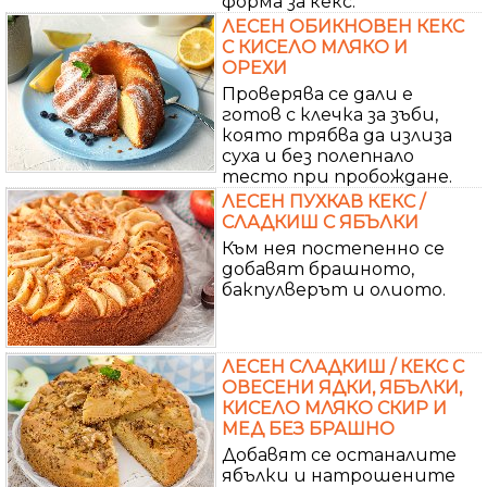
форма за кекс.
ЛЕСЕН ОБИКНОВЕН КЕКС
С КИСЕЛО МЛЯКО И
ОРЕХИ
Проверява се дали е
готов с клечка за зъби,
която трябва да излиза
суха и без полепнало
тесто при пробождане.
ЛЕСЕН ПУХКАВ КЕКС /
СЛАДКИШ С ЯБЪЛКИ
Към нея постепенно се
добавят брашното,
бакпулверът и олиото.
ЛЕСЕН СЛАДКИШ / КЕКС С
ОВЕСЕНИ ЯДКИ, ЯБЪЛКИ,
КИСЕЛО МЛЯКО СКИР И
МЕД БЕЗ БРАШНО
Добавят се останалите
ябълки и натрошените