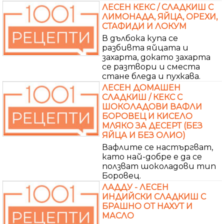
ЛЕСЕН КЕКС / СЛАДКИШ С
ЛИМОНАДА, ЯЙЦА, ОРЕХИ,
СТАФИДИ И ЛОКУМ
В дълбока купа се
разбивта яйцата и
захарта, докато захарта
се разтвори и сместа
стане бледа и пухкава.
ЛЕСЕН ДОМАШЕН
СЛАДКИШ / КЕКС С
ШОКОЛАДОВИ ВАФЛИ
БОРОВЕЦ И КИСЕЛО
МЛЯКО ЗА ДЕСЕРТ (БЕЗ
ЯЙЦА И БЕЗ ОЛИО)
Вафлите се настъргват,
като най-добре е да се
ползват шоколадови тип
Боровец.
ЛАДДУ - ЛЕСЕН
ИНДИЙСКИ СЛАДКИШ С
БРАШНО ОТ НАХУТ И
МАСЛО