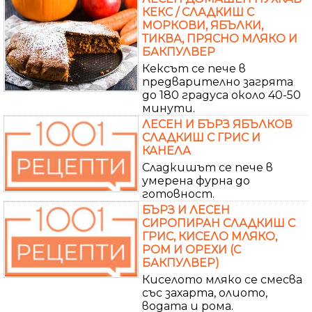
КЕКС / СЛАДКИШ С
МОРКОВИ, ЯБЪЛКИ,
ТИКВА, ПРЯСНО МЛЯКО И
БАКПУЛВЕР
Кексът се пече в
предварително загрята
до 180 градуса около 40-50
минути.
ЛЕСЕН И БЪРЗ ЯБЪЛКОВ
СЛАДКИШ С ГРИС И
КАНЕЛА
Сладкишът се пече в
умерена фурна до
готовност.
БЪРЗ И ЛЕСЕН
СИРОПИРАН СЛАДКИШ С
ГРИС, КИСЕЛО МЛЯКО,
РОМ И ОРЕХИ (С
БАКПУЛВЕР)
Киселото мляко се смесва
със захарта, олиото,
водата и рома.