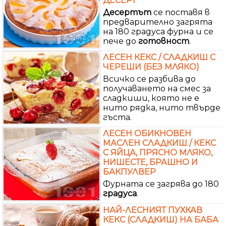
ДЕСЕРТ
Десертът
се поставя в
предварително загрята
на 180 градуса фурна и се
пече до
готовност
.
ЛЕСЕН КЕКС / СЛАДКИШ С
ЧЕРЕШИ (БЕЗ МЛЯКО)
Всичко се разбива до
получаването на смес за
сладкиши, която не е
нито рядка, нито твърде
гъста.
ЛЕСЕН ОБИКНОВЕН
МАСЛЕН СЛАДКИШ / КЕКС
С ЯЙЦА, ПРЯСНО МЛЯКО,
НИШЕСТЕ, БРАШНО И
БАКПУЛВЕР
Фурната се загрява до 180
градуса
.
НАЙ-ЛЕСНИЯТ ПУХКАВ
КЕКС (СЛАДКИШ) НА БАБА