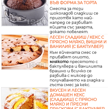
ВЪВ ФОРМА ЗА ТОРТА
Сместа за този
шоколадов сладкиш се
приготвя като най-
напред се разбиват
яйцата със захарта,
докато побелеят.
ЛЕСЕН СЛАДКИШ / КЕКС С
ПРЯСНО МЛЯКО, ВИШНИ И
ВАНИЛИЯ (С БАКПУЛВЕР)
Към яйчената смес се
прибавят олиото,
млякото
пресятото с
бакпулвера и ванилията
брашно и всичко се
разбива с миксер до
получаването на гладка и
гъста смес за кекс.
ВКУСЕН И ЛЕСЕН
ДОМАШЕН КЕКС
(СЛАДКИШ) С ПРЯСНО
МЛЯКО И ПРЕСНИ
ПРАСКОВИ (С БАКПУЛВЕР