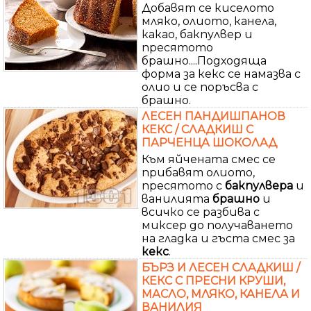
Добавят се киселото
мляко, олиото, канела,
какао, бакпулвер и
пресятото
брашно....Подходяща
форма за кекс се намазва с
олио и се поръсва с
брашно.
ЛЕСЕН ПАНДИШПАНОВ
КЕКС / СЛАДКИШ С
ПАРЧЕНЦА ШОКОЛАД
Към яйчената смес се
прибавят олиото,
пресятото с
бакпулвера
и
ванилията
брашно
и
всичко се разбива с
миксер до получаването
на гладка и гъста смес за
кекс
.
БЪРЗ И ЛЕСЕН СЛАДКИШ /
КЕКС С ПРЕСНИ КРУШИ,
МАСЛО, МЛЯКО, КАНЕЛА И
ВАНИЛИЯ