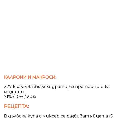
КАЛРОИИ И МАКРОСИ:
277 ккал. 48г въглехидрати, 6г протеини и 6г
мазнини
71% / 10% / 20%
РЕЦЕПТА:
В дълбока купа с миксер се разбиват яйцата (5