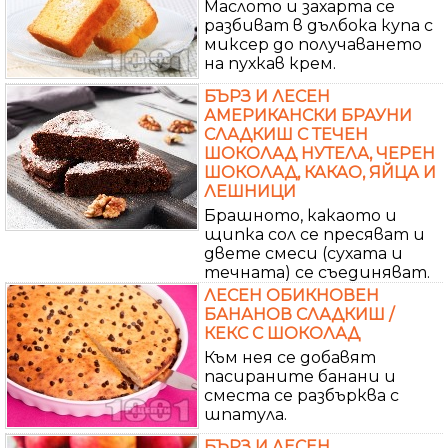
Маслото и захарта се
разбиват в дълбока купа с
миксер до получаването
на пухкав крем.
БЪРЗ И ЛЕСЕН
АМЕРИКАНСКИ БРАУНИ
СЛАДКИШ С ТЕЧЕН
ШОКОЛАД НУТЕЛА, ЧЕРЕН
ШОКОЛАД, КАКАО, ЯЙЦА И
ЛЕШНИЦИ
Брашното, какаото и
щипка сол се пресяват и
двете смеси (сухата и
течната) се съединяват.
ЛЕСЕН ОБИКНОВЕН
БАНАНОВ СЛАДКИШ /
КЕКС С ШОКОЛАД
Към нея се добавят
пасираните банани и
сместа се разбърква с
шпатула.
БЪРЗ И ЛЕСЕН