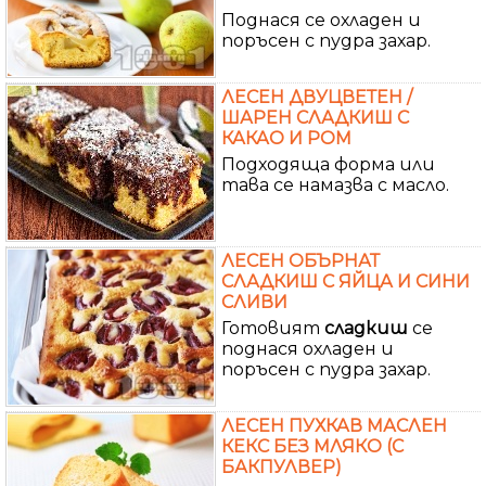
Поднася се охладен и
поръсен с пудра захар.
ЛЕСЕН ДВУЦВЕТЕН /
ШАРЕН СЛАДКИШ С
КАКАО И РОМ
Подходяща форма или
тава се намазва с масло.
ЛЕСЕН ОБЪРНАТ
СЛАДКИШ С ЯЙЦА И СИНИ
СЛИВИ
Готовият
сладкиш
се
поднася охладен и
поръсен с пудра захар.
ЛЕСЕН ПУХКАВ МАСЛЕН
КЕКС БЕЗ МЛЯКО (С
БАКПУЛВЕР)