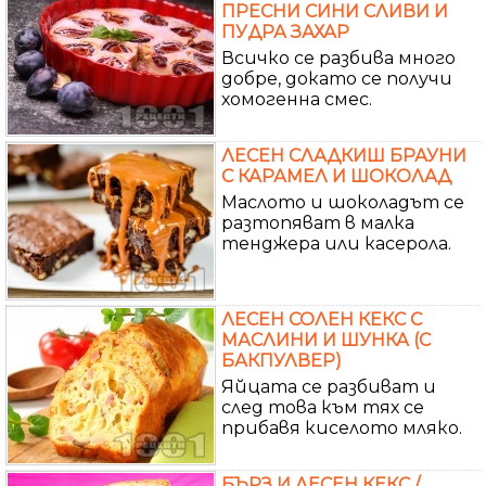
ПРЕСНИ СИНИ СЛИВИ И
ПУДРА ЗАХАР
Всичко се разбива много
добре, докато се получи
хомогенна смес.
ЛЕСЕН СЛАДКИШ БРАУНИ
С КАРАМЕЛ И ШОКОЛАД
Маслото и шоколадът се
разтопяват в малка
тенджера или касерола.
ЛЕСЕН СОЛЕН КЕКС С
МАСЛИНИ И ШУНКА (С
БАКПУЛВЕР)
Яйцата се разбиват и
след това към тях се
прибавя киселото мляко.
БЪРЗ И ЛЕСЕН КЕКС /