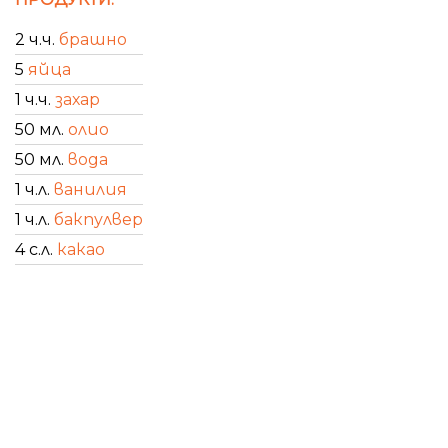
2 ч.ч.
брашно
5
яйца
1 ч.ч.
захар
50 мл.
олио
50 мл.
вода
1 ч.л.
ванилия
1 ч.л.
бакпулвер
4 с.л.
какао