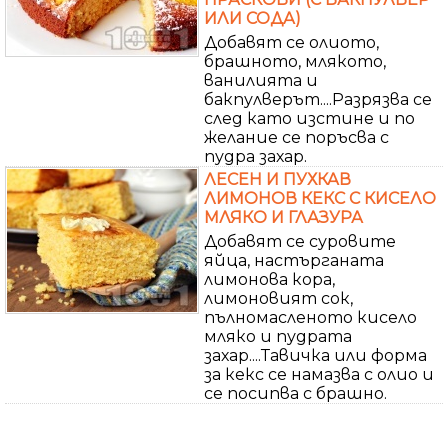
ИЛИ СОДА)
Добавят се олиото,
брашното, млякото,
ванилията и
бакпулверът....Разрязва се
след като изстине и по
желание се поръсва с
пудра захар.
ЛЕСЕН И ПУХКАВ
ЛИМОНОВ КЕКС С КИСЕЛО
МЛЯКО И ГЛАЗУРА
Добавят се суровите
яйца, настърганата
лимонова кора,
лимоновият сок,
пълномасленото кисело
мляко и пудрата
захар....Тавичка или форма
за кекс се намазва с олио и
се посипва с брашно.