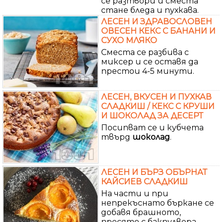
се разтвори и сместа
стане бледа и пухкава.
ЛЕСЕН И ЗДРАВОСЛОВЕН
ОВЕСЕН КЕКС С БАНАНИ И
СУХО МЛЯКО
Сместа се разбива с
миксер и се оставя да
престои 4-5 минути.
ЛЕСЕН, ВКУСЕН И ПУХКАВ
СЛАДКИШ / КЕКС С КРУШИ
И ШОКОЛАД ЗА ДЕСЕРТ
Посипват се и кубчета
твърд
шоколад
.
ЛЕСЕН И БЪРЗ ОБЪРНАТ
КАЙСИЕВ СЛАДКИШ
На части и при
непрекъснато бъркане се
добавя брашното,
пресято с бакпулвера.