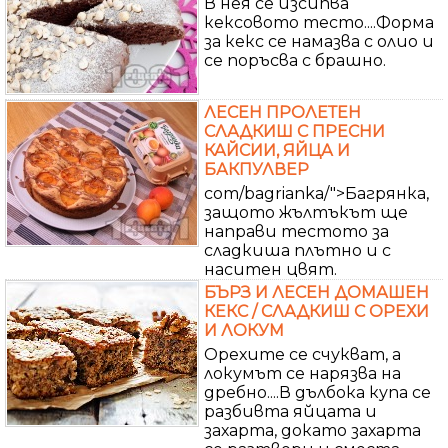
В нея се изсипва
кексовото тесто....Форма
за кекс се намазва с олио и
се поръсва с брашно.
ЛЕСЕН ПРОЛЕТЕН
СЛАДКИШ С ПРЕСНИ
КАЙСИИ, ЯЙЦА И
БАКПУЛВЕР
com/bagrianka/">Багрянка,
защото жълтъкът ще
направи тестото за
сладкиша плътно и с
наситен цвят.
БЪРЗ И ЛЕСЕН ДОМАШЕН
КЕКС / СЛАДКИШ С ОРЕХИ
И ЛОКУМ
Орехите се счукват, а
локумът се нарязва на
дребно....В дълбока купа се
разбивта яйцата и
захарта, докато захарта