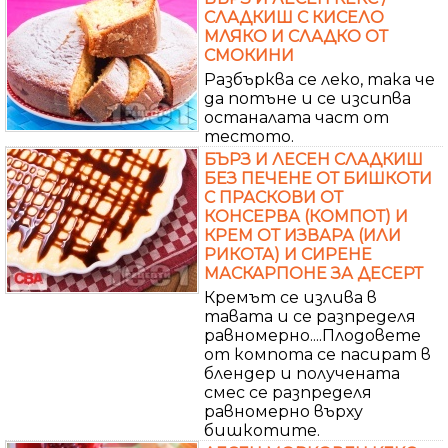
СЛАДКИШ С КИСЕЛО
МЛЯКО И СЛАДКО ОТ
СМОКИНИ
Разбърква се леко, така че
да потъне и се изсипва
останалата част от
тестото.
БЪРЗ И ЛЕСЕН СЛАДКИШ
БЕЗ ПЕЧЕНЕ ОТ БИШКОТИ
С ПРАСКОВИ ОТ
КОНСЕРВА (КОМПОТ) И
КРЕМ ОТ ИЗВАРА (ИЛИ
РИКОТА) И СИРЕНЕ
МАСКАРПОНЕ ЗА ДЕСЕРТ
Кремът се излива в
тавата и се разпределя
равномерно....Плодовете
от компота се пасират в
блендер и получената
смес се разпределя
равномерно върху
бишкотите.