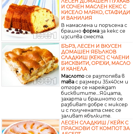
ЛЕСЕН ДОМАШЕН ПУХКАВ
И СОЧЕН МАСЛЕН КЕКС С
КИСЕЛО МЛЯКО, СТАФИДИ
И ВАНИЛИЯ
В намаслена и поръсена с
брашно
форма
за кекс се
изсипва сместа.
БЪРЗ, ЛЕСЕН И ВКУСЕН
ДОМАШЕН ЯБЪЛКОВ
СЛАДКИШ (КЕКС) С ЧАЕНИ
БИСКВИТИ, ОРЕХИ, МАСЛО
И КАНЕЛА
Маслото
се разтопява в
тава
с размери 35х40см и
отгоре се нареждат
бисквитите....Яйцата,
захарта и брашното се
разбиват добре с миксер
и с получената смес се
заливат ябълките.
ЛЕСЕН СЛАДКИШ / КЕЙК С
ПРАСКОВИ ОТ КОМПОТ ЗА