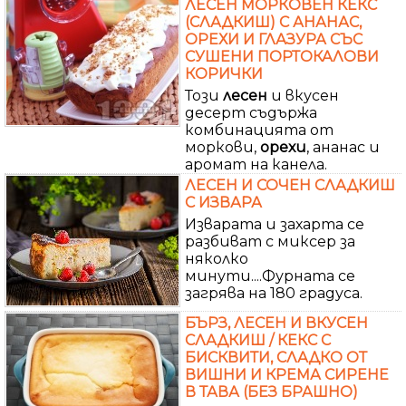
ЛЕСЕН МОРКОВЕН КЕКС
(СЛАДКИШ) С АНАНАС,
ОРЕХИ И ГЛАЗУРА СЪС
СУШЕНИ ПОРТОКАЛОВИ
КОРИЧКИ
Този
лесен
и вкусен
десерт съдържа
комбинацията от
моркови,
орехи
, ананас и
аромат на канела.
ЛЕСЕН И СОЧЕН СЛАДКИШ
С ИЗВАРА
Изварата и захарта се
разбиват с миксер за
няколко
минути....Фурната се
загрява на 180 градуса.
БЪРЗ, ЛЕСЕН И ВКУСЕН
СЛАДКИШ / КЕКС С
БИСКВИТИ, СЛАДКО ОТ
ВИШНИ И КРЕМА СИРЕНЕ
В ТАВА (БЕЗ БРАШНО)