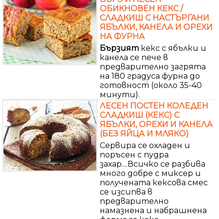
ОБИКНОВЕН КЕКС /
СЛАДКИШ С НАСТЪРГАНИ
ЯБЪЛКИ, КАНЕЛА И ОРЕХИ
НА ФУРНА
Бързият
кекс с ябълки и
канела се пече в
предварително загрята
на 180 градуса фурна до
готовност (около 35-40
минути).
ЛЕСЕН ПОСТЕН КОЛЕДЕН
СЛАДКИШ (КЕКС) С
ЯБЪЛКИ, ОРЕХИ И КАНЕЛА
(БЕЗ ЯЙЦА И МЛЯКО)
Сервира се охладен и
поръсен с пудра
захар....Всичко се разбива
много добре с миксер и
получената кексова смес
се изсипва в
предварително
намазнена и набрашнена