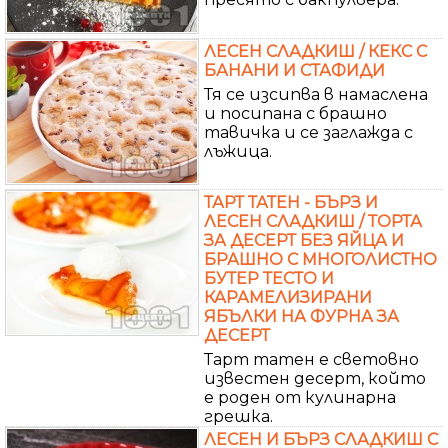
ЛЕСЕН СЛАДКИШ / КЕКС С
БАНАНИ И СТАФИДИ
Тя се изсипва в намаслена
и посипана с брашно
тавичка и се заглажда с
лъжица.
ТАРТ ТАТЕН - БЪРЗ И
ЛЕСЕН СЛАДКИШ / ТОРТА
ЗА ДЕСЕРТ БЕЗ ЯЙЦА И
БРАШНО С МНОГОЛИСТНО
БУТЕР ТЕСТО И
КАРАМЕЛИЗИРАНИ
ЯБЪЛКИ НА ФУРНА ЗА
ДЕСЕРТ
Тарт татен е световно
известен десерт, който
е роден от кулинарна
грешка.
ЛЕСЕН И БЪРЗ СЛАДКИШ С