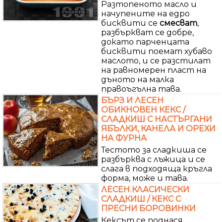
Разтопеното масло и
начупените на едро
бисквити се
смесват
,
разбъркват се добре,
докато парченцата
бисквити поемат хубаво
маслото, и се разстилат
на равномерен пласт на
дъното на малка
правоъгълна тава.
БЪРЗ И ЛЕСЕН
ОБИКНОВЕН КЕКС /
СЛАДКИШ С НАСТЪРГАНИ
ЯБЪЛКИ, КАНЕЛА И ОРЕХИ
НА ФУРНА
Тестото за сладкиша се
разбърква с лъжица и се
слага в подходяща кръгла
форма, може и тава.
ЛЕСЕН КЛАСИЧЕСКИ
СЛАДКИШ / КЕКС С
ПРЕСНИ БОРОВИНКИ
Кексът се поднася