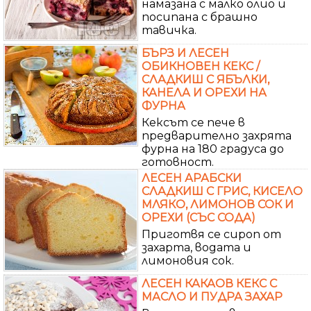
намазана с малко олио и
посипана с брашно
тавичка.
БЪРЗ И ЛЕСЕН
ОБИКНОВЕН КЕКС /
СЛАДКИШ С ЯБЪЛКИ,
КАНЕЛА И ОРЕХИ НА
ФУРНА
Кексът се пече в
предварително захрята
фурна на 180 градуса до
готовност.
ЛЕСЕН АРАБСКИ
СЛАДКИШ С ГРИС, КИСЕЛО
МЛЯКО, ЛИМОНОВ СОК И
ОРЕХИ (СЪС СОДА)
Приготвя се сироп от
захарта, водата и
лимоновия сок.
ЛЕСЕН КАКАОВ КЕКС С
МАСЛО И ПУДРА ЗАХАР