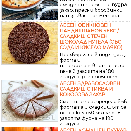
охладен и поръсен с
пудра
захар, пресни боровинки
или заквасена сметана.
ЛЕСЕН ОБИКНОВЕН
ПАНДИШПАНОВ КЕКС /
СЛАДКИШ С ТЕЧЕН
ШОКОЛАД НУТЕЛА (СЪС
СОДА И КИСЕЛО МЛЯКО)
Прехвърля се в подходяща
форма и
пандишпановият кекс се
пече в загрята на 180
градуса до готовност.
ЛЕСЕН ЗДРАВОСЛОВЕН
СЛАДКИШ С ТИКВА И
КОКОСОВА ЗАХАР
Сместа се разпределя във
формата и сладкишът се
пече около 50 минути в
загрята фурна на 190
градуса.
ЛЕСЕН ДОМАШЕН ПУХКАВ