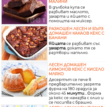
МАЛИНИ
В дълбока купа се
разбиват маслото,
захарта и яйцето с
помощта на миксер.
РАЗКОШЕН ЛЕСЕН И БЪРЗ
ДОМАШЕН КАКАОВ КЕКС С
БАНАНИ
Яйцата
се разбиват със
захарта
, докато тя се
разтвори напълно.
ЛЕСЕН ДОМАШЕН
ЛИМОНОВ КЕКС С КИСЕЛО
МЛЯКО
Десертът се пече в
предварително загрята
фурна на 180 градуса за
около 45
минути
....Форма
за кекс се намазва с олио и
се посипва с брашно.