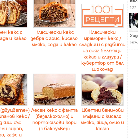
Вел
1:22
ен кекс с
Класически кекс
Класически
Ход
ада и какао
зебра с грис, кисело
мраморен кекс /
1:57
мляко, сода и какао
сладкиш с разбити
на сняг белтъци,
какао и глазура /
кувертюр от бял
шоколад
(двуцветен)
Лесен кекс с фанта
Цветни ванилови
панов кекс /
(безалкохолно) и
мъфини с кисело
дкиш със
портокалови кори
мляко, яйца, олио и
рен сироп,
(с бакпулвер)
какао
ао, кафе и