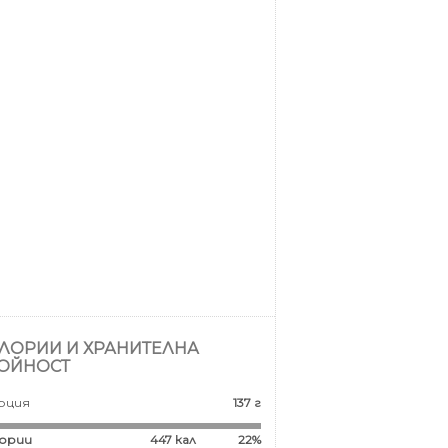
ЛОРИИ И ХРАНИТЕЛНА
ОЙНОСТ
рция
137 г
ории
447
кал
22%