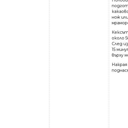
Полови
подгот
какаов
нож ил
мрамор
Кексът
около 5
След и
15 мину
върху 
Накрая 
поднас