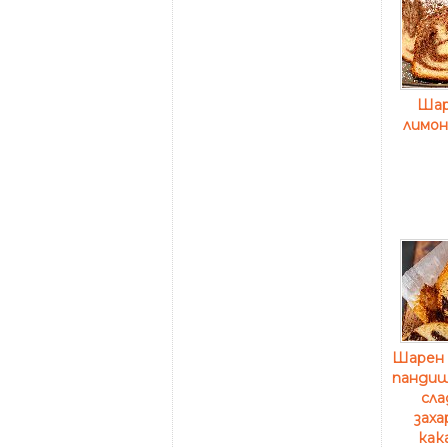
Шар
лимон
Шарен 
пандиш
сла
заха
как