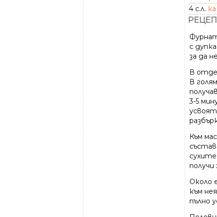
4 с.л.
ка
РЕЦЕП
Фурната
с дупка
за да н
В отде
В голя
получав
3-5 ми
усвоят
разбърк
Към ма
състав
сухите
получи 
Около 
към нея
пълно у