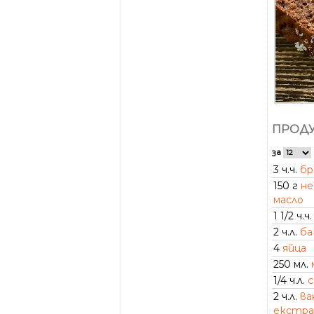
ПРОДУ
за
3 ч.ч.
бр
150 г
не
масло
1 1/2 ч.ч.
2 ч.л.
ба
4
яйца
250 мл.
1/4 ч.л.
с
2 ч.л.
ва
екстр