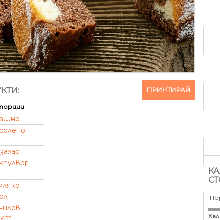
ПРИНТИРАЙ
КТИ:
порции
ашно
солено
захар
кпулвер
КА
СТ
мляко
ол
По
нилов
Кал
акт