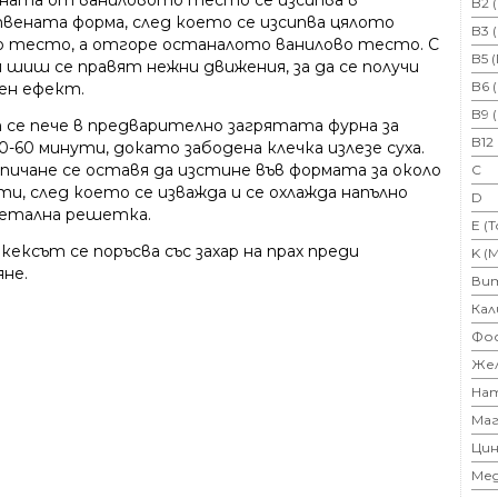
ната от ваниловото тесто се изсипва в
B2 
вената форма, след което се изсипва цялото
B3 
о тесто, а отгоре останалото ванилово тесто. С
B5 
и шиш се правят нежни движения, за да се получи
B6 
ен ефект.
B9 
 се пече в предварително загрятата фурна за
B12
0-60 минути, докато забодена клечка излезе суха.
зпичане се оставя да изстине във формата за около
C
ти, след което се изважда и се охлажда напълно
D
метална решетка.
E (
кексът се поръсва със захар на прах преди
K (
яне.
Ви
Кал
Фо
Же
На
Маг
Цин
Ме