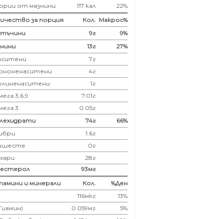
ории от мазнини
117 кал
22%
ичество за порция
Кол.
Макрос%
лтъчини
9
г
9%
нини
13
г
27%
аситени
7
г
ононенаситени
4г
олиненаситени
1г
ега 3,6,9
7.01г
мега 3
0.05г
глехидрати
74
г
66%
ибри
1.6
г
ишесте
0г
ахари
28г
лестерол
93
мг
амини и минерали
Кол.
%Ден
116мкг
13%
(Тиамин)
0.059мг
5%