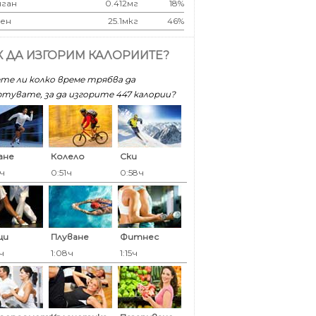
ган
0.412мг
18%
ен
25.1мкг
46%
К ДА ИЗГОРИМ КАЛОРИИТЕ?
те ли колко време трябва да
тувате, за да изгорите 447 калoрии?
ане
Колело
Ски
5ч
0:51ч
0:58ч
ци
Плуване
Фитнес
ч
1:08ч
1:15ч