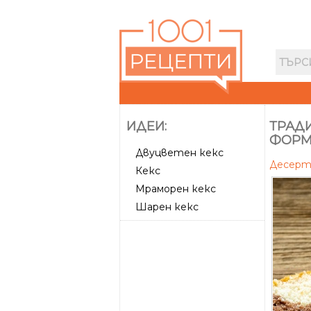
ИДЕИ:
ТРАД
ФОРМ
Двуцветен кекс
Десер
Кекс
Мраморен кекс
Шарен кекс