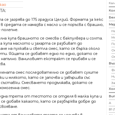
Кал
као
ТА:
Кол
Бе
 се загрява до 175 градуса Целзий. Формата за кекс
Маз
 в средата се намазва с масло и се поръсва с брашно,
е полепне.
Н
М
лна купа брашното се смесва с бакпулвера и солта.
ма купа маслото и захарта се разбиват до
П
ане на пухкава и светла смес, като се бърка около
Ом
нути. Яйцата се добавят едно по едно, докато се
О
 напълно. Ваниловият екстракт се прибавя и се
Въ
ва.
Ф
слената смес последователно се добавят сухите
Н
ки и млякото, като се започва и завършва със
 съставки. Смесването продължава, докато се
З
хомогенна смес.
Хо
една трета от тестото се отделя в малка купа и
Вит
 се добавя какаото, като се разбърква добре до
А
свояване.
B1 