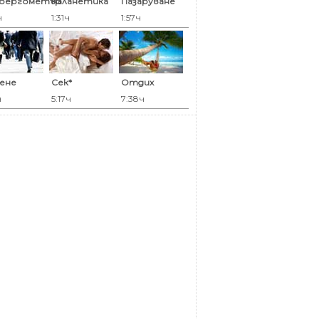
оергометър
Каланетика
Пазаруване
ч
1:31ч
1:57ч
ене
Сек*
Отдих
ч
5:17ч
7:38ч