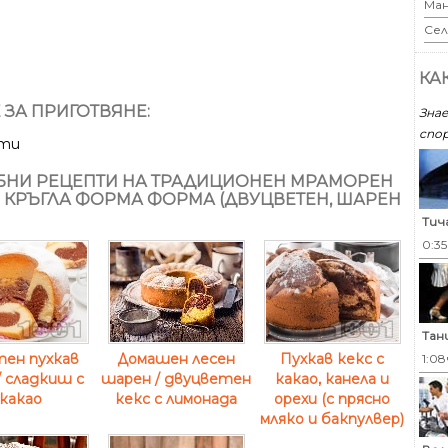
Ман
Сел
КА
 ЗА ПРИГОТВЯНЕ:
Знае
спор
ути
НИ РЕЦЕПТИ НА ТРАДИЦИОНЕН МРАМОРЕН
В КРЪГЛА ФОРМА ФОРМА (ДВУЦВЕТЕН, ШАРЕН
Тич
0:3
Тан
ен пухкав
Домашен лесен
Пухкав кекс с
1:08
/ сладкиш с
шарен / двуцветен
какао, канела и
какао
кекс с лимонада
орехи (с прясно
мляко и бакпулвер)