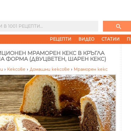
search
РЕЦЕПТИ
ВИДЕО
СТАТИИ
П
ИЦИОНЕН МРАМОРЕН КЕКС В КРЪГЛА
А ФОРМА (ДВУЦВЕТЕН, ШАРЕН КЕКС)
ти
›
Кексове
›
Домашни кексове
›
Мраморен кекс