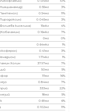
(Рибофлавин)
0.134мг
10%
(Ниацианамид)
0.55мг
3%
(Пантенол)
0.54мг
11%
(Пиродоксин)
0.045мг
3%
(Фолиева киселина)
15мкг
4%
 (Кобаламин)
0.16мкг
7%
0мг
0%
0.64мкг
1%
Токоферoл)
0.41мг
3%
Менадион)
1.17мкг
1%
тамин Холин
37.97мг
7%
ций
50мг
5%
сфор
111мг
16%
лязо
0.84мг
7%
трий
333мг
22%
незий
18мг
5%
к
0.69мг
6%
д
0.102мг
11%