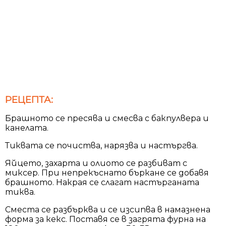
РЕЦЕПТА:
Брашното се пресява и смесва с бакпулвера и
канелата.
Тиквата се почиства, нарязва и настъргва.
Яйцето, захарта и олиото се разбиват с
миксер. При непрекъснато бъркане се добавя
брашното. Накрая се слагат настърганата
тиква.
Сместа се разбърква и се изсипва в намазнена
форма за кекс. Поставя се в загрята фурна на