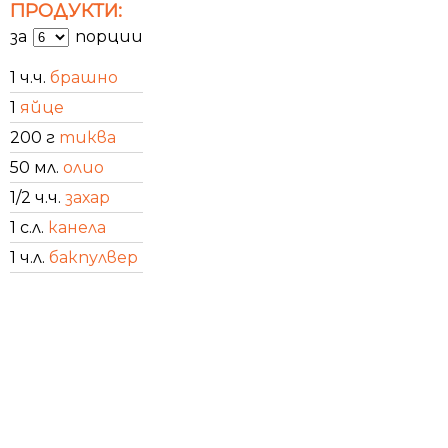
ПРОДУКТИ:
за
порции
1 ч.ч.
брашно
1
яйце
200 г
тиква
50 мл.
олио
1/2 ч.ч.
захар
1 с.л.
канела
1 ч.л.
бакпулвер