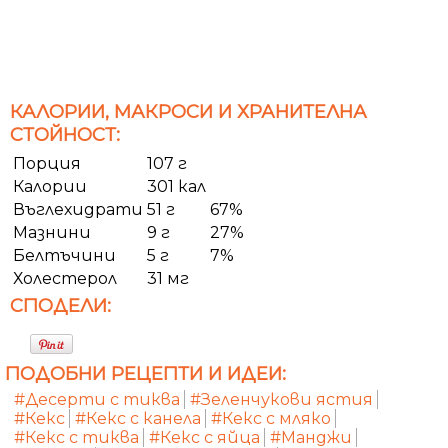
КАЛОРИИ, МАКРОСИ И ХРАНИТЕЛНА
СТОЙНОСТ:
Порция
107 г
Калории
301 кал
Въглехидрати
51 г
67%
Мазнини
9 г
27%
Белтъчини
5 г
7%
Холестерол
31 мг
СПОДЕЛИ:
ПОДОБНИ РЕЦЕПТИ И ИДЕИ:
#Десерти с тиква
#Зеленчукови ястия
#Кекс
#Кекс с канела
#Кекс с мляко
#Кекс с тиква
#Кекс с яйца
#Манджи