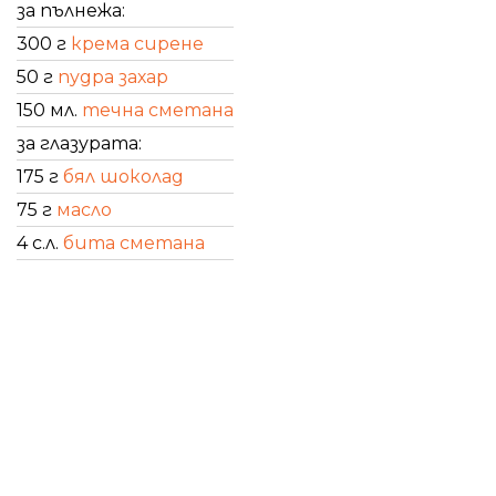
за пълнежа:
300 г
крема сирене
50 г
пудра захар
150 мл.
течна сметана
за глазурата:
175 г
бял шоколад
75 г
масло
4 с.л.
бита сметана