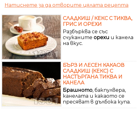
Натиснете за да отворите цялата рецепта
СЛАДКИШ / КЕКС С ТИКВА,
ГРИС И ОРЕХИ
Разбърква се със
счуканите
орехи
и канела
на вкус.
БЪРЗ И ЛЕСЕН КАКАОВ
СЛАДКИШ (КЕКС) С
НАСТЪРГАНА ТИКВА И
КАНЕЛА
Брашното
, бакпулвера,
канелата и какаото се
пресяват в дълбока купа.