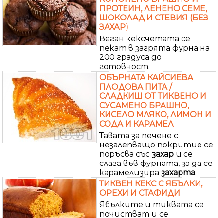
ПРОТЕИН, ЛЕНЕНО СЕМЕ,
ШОКОЛАД И СТЕВИЯ (БЕЗ
ЗАХАР)
Веган кексчетата се
пекат в загрята фурна на
200 градуса до
готовност.
ОБЪРНАТА КАЙСИЕВА
ПЛОДОВА ПИТА /
СЛАДКИШ ОТ ТИКВЕНО И
СУСАМЕНО БРАШНО,
КИСЕЛО МЛЯКО, ЛИМОН И
СОДА И КАРАМЕЛ
Тавата за печене с
незалепващо покритие се
поръсва със
захар
и се
слага във фурната, за да се
карамелизира
захарта
.
ТИКВЕН КЕКС С ЯБЪЛКИ,
ОРЕХИ И СТАФИДИ
Ябълките и тиквата се
почистват и се