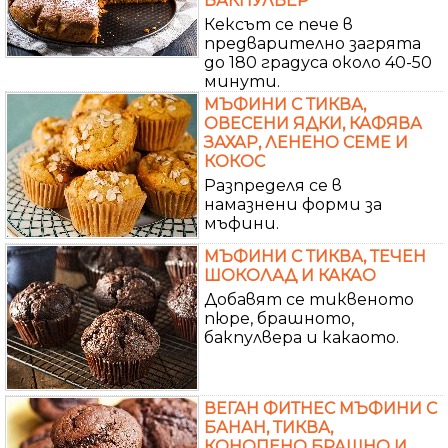
БАКПУЛВЕР
Кексът се пече в
предварително загрята
до 180 градуса около 40-50
минути.
МЪФИНИ С ТИКВА,
ОВЕСЕНИ ЯДКИ, КАФЯВА
ЗАХАР, ЛЕНЕНО СЕМЕ И
КОКОС
Разпределя се в
намазнени форми за
мъфини.
МЪФИНИ С ТИКВА, ТЕЧЕН
ШОКОЛАД И КАКАО
Добавят се тиквеното
пюре, брашното,
бакпулвера и какаото.
ВЕГАН ФИТНЕС МЪФИНИ С
БАНАН, ТИКВА,
КОНОПЕНО БРАШНО И