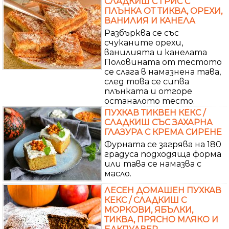
СЛАДКИШ С ГРИС С
ПЛЪНКА ОТ ТИКВА, ОРЕХИ,
ВАНИЛИЯ И КАНЕЛА
Разбърква се със
счуканите орехи,
ванилията и канелата
Половината от тестото
се слага в намазнена тава,
след това се сипва
плънката и отгоре
останалото тесто.
ПУХКАВ ТИКВЕН КЕКС /
СЛАДКИШ СЪС ЗАХАРНА
ГЛАЗУРА С КРЕМА СИРЕНЕ
Фурната се загрява на 180
градуса подходяща форма
или тава се намазва с
масло.
ЛЕСЕН ДОМАШЕН ПУХКАВ
КЕКС / СЛАДКИШ С
МОРКОВИ, ЯБЪЛКИ,
ТИКВА, ПРЯСНО МЛЯКО И