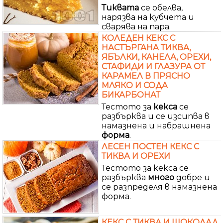
Тиквата
се обелва,
нарязва на кубчета и
сварява на пара.
КОЛЕДЕН КЕКС С
НАСТЪРГАНА ТИКВА,
ЯБЪЛКИ, КАНЕЛА, ОРЕХИ,
СТАФИДИ И ГЛАЗУРА ОТ
КАРАМЕЛ В ПРЯСНО
МЛЯКО И СОДА
БИКАРБОНАТ
Тестото за
кекса
се
разбърква и се изсипва в
намазнена и набрашнена
форма
.
ЛЕСЕН ПОСТЕН КЕКС С
ТИКВА И ОРЕХИ
Тестото за кекса се
разбърква
много
добре и
се разпределя в намазнена
форма.
КЕКС С ТИКВА И ШОКОЛАД