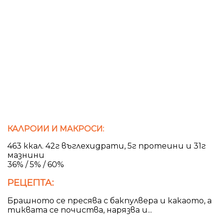
КАЛРОИИ И МАКРОСИ:
463 ккал. 42г въглехидрати, 5г протеини и 31г
мазнини
36% / 5% / 60%
РЕЦЕПТА:
Брашното се пресява с бакпулвера и какаото, а
тиквата се почиства, нарязва и...