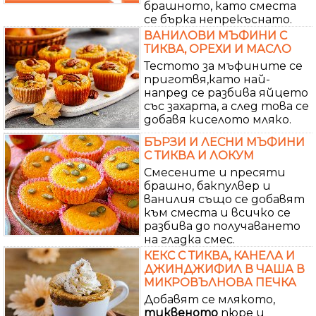
брашното, като сместа
се бърка непрекъснато.
ВАНИЛОВИ МЪФИНИ С
ТИКВА, ОРЕХИ И МАСЛО
Тестото за мъфините се
приготвя,като най-
напред се разбива яйцето
със захарта, а след това се
добавя киселото мляко.
БЪРЗИ И ЛЕСНИ МЪФИНИ
С ТИКВА И ЛОКУМ
Смесените и пресяти
брашно, бакпулвер и
ванилия също се добавят
към сместа и всичко се
разбива до получаването
на гладка смес.
КЕКС С ТИКВА, КАНЕЛА И
ДЖИНДЖИФИЛ В ЧАША В
МИКРОВЪЛНОВА ПЕЧКА
Добавят се млякото,
тиквеното
пюре и