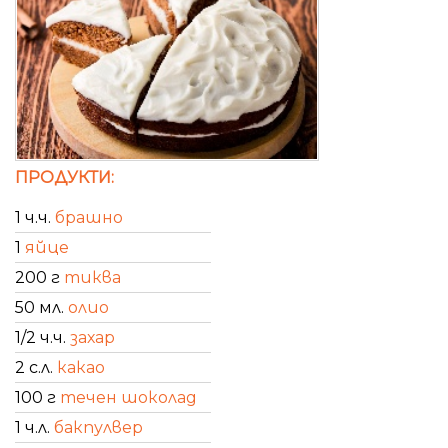
ПРОДУКТИ:
1 ч.ч.
брашно
1
яйце
200 г
тиква
50 мл.
олио
1/2 ч.ч.
захар
2 с.л.
какао
100 г
течен шоколад
1 ч.л.
бакпулвер