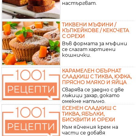
настъргват.
ТИКВЕНИ МЪФИНИ /
КЪПКЕЙКОВЕ / КЕКСЧЕТА
С ОРЕХИ
Във формата за мъфини
се слагат хартиени
кошнички.
КАРАМЕЛЕН ОБЪРНАТ
СЛАДКИШ С ТИКВА, ЮФКА,
ПРЯСНО МЛЯКО И ЯЙЦА
Сварява се заедно с две
лъжици захар, докато
омекне напълно.
ЕСЕНЕН СЛАДКИШ С
ТИКВА, ЯБЪЛКИ,
БИСКВИТИ И ОРЕХИ
Към яйчения крем на
части се добавя