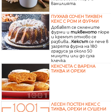
ванилията.
ПУХКАВ СОЧЕН ТИКВЕН
КЕКС С РОМ И ФУРМИ
Добавят се смлените
фурми и
тиквеното
пюре
и кремът отново се
разбива....
Кексът
се пече в
загрята фурна на 180
градуса за около 50
минути или до суха
клечка.
КЕКСЧЕТА С ВАРЕНА
ТИКВА И ОРЕХИ
ЛЕСЕН ПОСТЕН КЕКС С
ТИКВА, ОРЕХИ И СУШЕНИ