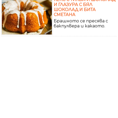
И ГЛАЗУРА С БЯЛ
ШОКОЛАД И БИТА
СМЕТАНА
Брашното се пресява с
бакпулвера и какаото.