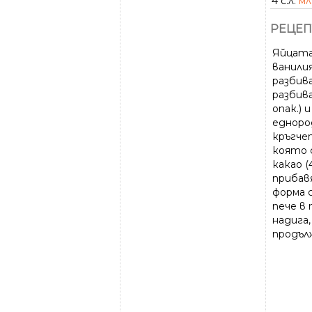
4 с.л.
мл
РЕЦЕП
Яйцата 
ванилия
разбива
разбива
опак.) 
едноро
кръгче
която с
какао (
прибав
форма 
пече в
надига
продъл