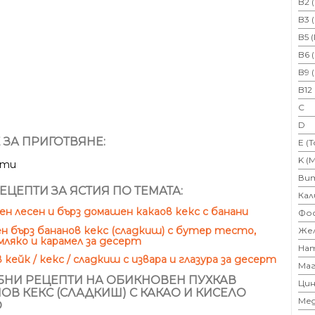
B2 
B3 
B5 
B6 
B9 
B12
C
D
 ЗА ПРИГОТВЯНЕ:
E (
K (
ути
Ви
ЕЦЕПТИ ЗА ЯСТИЯ ПО ТЕМАТА:
Кал
н лесен и бърз домашен какаов кекс с банани
Фо
 бърз бананов кекс (сладкиш) с бутер тесто,
Же
мляко и карамел за десерт
На
 кейк / кекс / сладкиш с извара и глазура за десерт
Маг
НИ РЕЦЕПТИ НА ОБИКНОВЕН ПУХКАВ
Цин
ОВ КЕКС (СЛАДКИШ) С КАКАО И КИСЕЛО
Ме
О