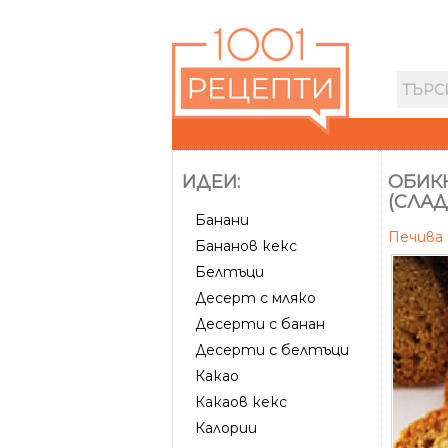
ИДЕИ:
ОБИК
(СЛАД
Банани
Печива
Бананов кекс
Белтъци
Десерт с мляко
Десерти с банан
Десерти с белтъци
Какао
Какаов кекс
Калории