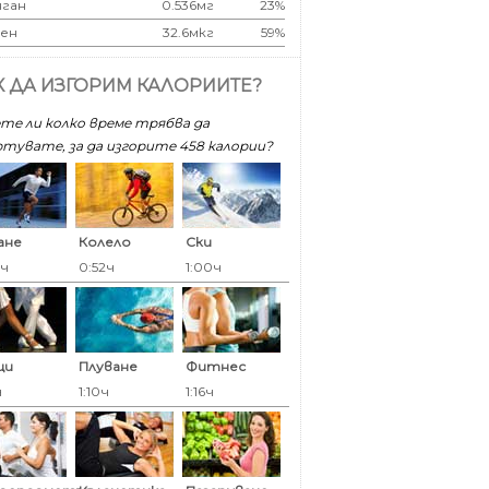
ган
0.536мг
23%
ен
32.6мкг
59%
К ДА ИЗГОРИМ КАЛОРИИТЕ?
те ли колко време трябва да
тувате, за да изгорите 458 калoрии?
ане
Колело
Ски
6ч
0:52ч
1:00ч
ци
Плуване
Фитнес
ч
1:10ч
1:16ч