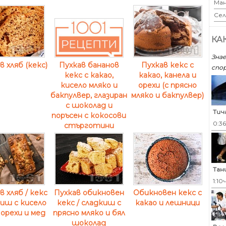
Ман
Сел
КА
Знае
в хляб (кекс)
Пухкав кекс с
Пухкав бананов
спор
какао, канела и
кекс с какао,
орехи (с прясно
кисело мляко и
мляко и бакпулвер)
бакпулвер, глазиран
с шоколад и
Тич
поръсен с кокосови
0:3
стърготини
Тан
1:10
в хляб / кекс
Пухкав обикновен
Обикновен кекс с
киш с кисело
кекс / сладкиш с
какао и лешници
 орехи и мед
прясно мляко и бял
шоколад