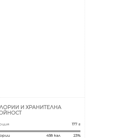
ЛОРИИ И ХРАНИТЕЛНА
ОЙНОСТ
рция
177 г
ории
458
кал
23%