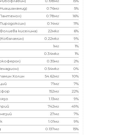
(Рибофлавин)
0.198мг
15%
(Ниацианамид)
0.76мг
5%
(Пантенол)
0.78мг
16%
(Пиродоксин)
0.14мг
11%
(Фолиева киселина)
22мкг
6%
 (Кобаламин)
0.22мкг
9%
1мг
1%
0.34мкг
1%
Токоферoл)
0.35мг
2%
Менадион)
0.54мкг
0%
тамин Холин
54.62мг
10%
ций
71мг
7%
сфор
152мг
22%
лязо
1.13мг
9%
трий
742мг
49%
незий
27мг
7%
к
1.01мг
9%
д
0.137мг
15%