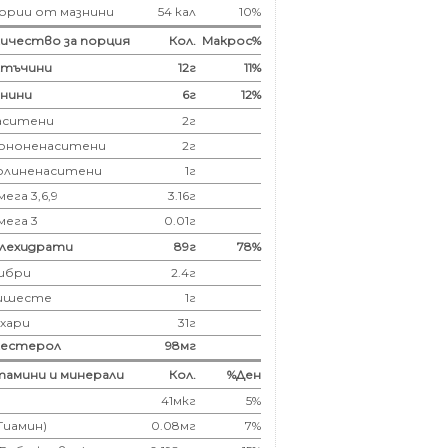
ории от мазнини
54 кал
10%
ичество за порция
Кол.
Макрос%
лтъчини
12
г
11%
нини
6
г
12%
аситени
2
г
ононенаситени
2г
олиненаситени
1г
ега 3,6,9
3.16г
мега 3
0.01г
глехидрати
89
г
78%
ибри
2.4
г
ишесте
1г
ахари
31г
лестерол
98
мг
амини и минерали
Кол.
%Ден
41мкг
5%
(Тиамин)
0.08мг
7%