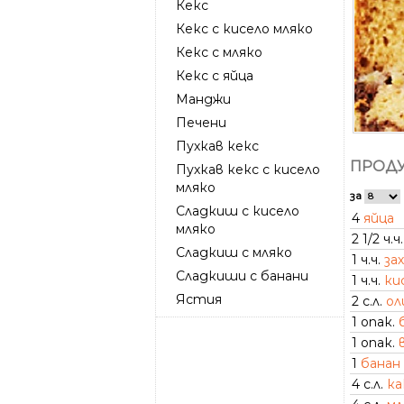
Кекс
Кекс с кисело мляко
Кекс с мляко
Кекс с яйца
Манджи
Печени
Пухкав кекс
ПРОДУ
Пухкав кекс с кисело
мляко
за
Сладкиш с кисело
4
яйца
мляко
2 1/2 ч.ч.
Сладкиш с мляко
1 ч.ч.
за
Сладкиши с банани
1 ч.ч.
ки
Ястия
2 с.л.
ол
1 опак.
1 опак.
1
банан
4 с.л.
ка