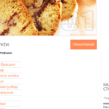
ПРИНТИРАЙ
КТИ:
порции
брашно
хар
село мляко
ио
КА
бакпулвер
СТ
ванилия
По
као
Кал