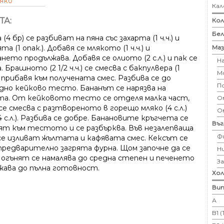
яко
Кал
ТА:
Кол
Бе
(4 бр) се разбиват на пяна със захарта (1 ч.ч.) и
Маз
та (1 опак.). Добавя се млякото (1 ч.ч.) и
нето продължава. Добавя се олиото (2 с.л.) и пак се
Н
. Брашното (2 1/2 ч.ч.) се смесва с бакпулвера (1
М
и прибавя към получената смес. Разбива се до
П
дно кейково тесто. Бананът се нарязва на
та. От кейковото тесто се отделя малка част,
Ом
е смесва с разтвореното в горещо мляко (4 с.л.)
О
4 с.л.). Разбива се добре. Банановите кръгчета се
Въ
ят към тестото и се разбърква. Във незалепваща
Ф
се изливат жълтата и кафявата смес. Кексът се
 предварително загрята фурна. Щом започне да се
Н
, огънят се намалява до средна степен и печенето
З
жава до пълна готовност.
Хо
Вит
А
B1 