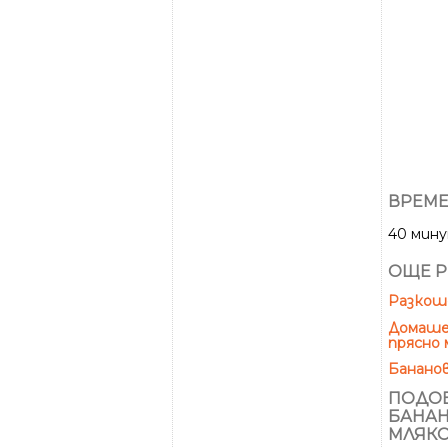
ВРЕМЕ
40 мин
ОЩЕ Р
Разкоше
Домашен
прясно 
Бананов
ПОДОБ
БАНАН
МЛЯК