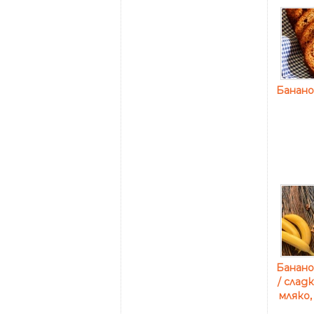
Банано
Банано
/ слад
мляко,