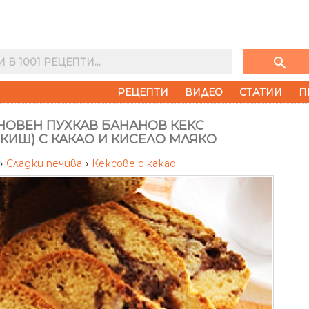
search
РЕЦЕПТИ
ВИДЕО
СТАТИИ
П
НОВЕН ПУХКАВ БАНАНОВ КЕКС
КИШ) С КАКАО И КИСЕЛО МЛЯКО
›
Сладки печива
›
Кексове с какао