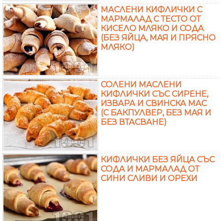
МАСЛЕНИ КИФЛИЧКИ С
МАРМАЛАД С ТЕСТО ОТ
КИСЕЛО МЛЯКО И СОДА
(БЕЗ ЯЙЦА, МАЯ И ПРЯСНО
МЛЯКО)
СОЛЕНИ МАСЛЕНИ
КИФЛИЧКИ СЪС СИРЕНЕ,
ИЗВАРА И СВИНСКА МАС
(С БАКПУЛВЕР, БЕЗ МАЯ И
БЕЗ ВТАСВАНЕ)
КИФЛИЧКИ БЕЗ ЯЙЦА СЪС
СОДА И МАРМАЛАД ОТ
СИНИ СЛИВИ И ОРЕХИ