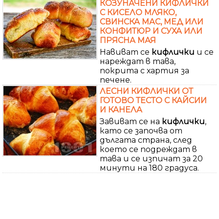
КОЗУНАЧЕНИ КИФЛИЧКИ
С КИСЕЛО МЛЯКО,
СВИНСКА МАС, МЕД ИЛИ
КОНФИТЮР И СУХА ИЛИ
ПРЯСНА МАЯ
Навиват се
кифлички
и се
нареждат в тава,
покрита с хартия за
печене.
ЛЕСНИ КИФЛИЧКИ ОТ
ГОТОВО ТЕСТО С КАЙСИИ
И КАНЕЛА
Завиват се на
кифлички
,
като се започва от
дългата страна, след
което се подреждат в
тава и се изпичат за 20
минути на 180 градуса.