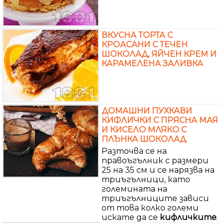
ВКУСНА ТОРТА С
КРОАСАНИ С ТЕЧЕН
ШОКОЛАД, ЯЙЧЕН КРЕМ И
КАРАМЕЛЕНА ЗАЛИВКА
ДОМАШНИ ПУХКАВИ
КИФЛИЧКИ С ПРЯСНА МАЯ
И КИСЕЛО МЛЯКО С
ПЛЪНКА ШОКОЛАД
Разточва се на
правоъгълник с размери
25 на 35 см и се нарязва на
триъгълници, като
големината на
триъгълниците зависи
от това колко големи
искате да се
кифличките
.