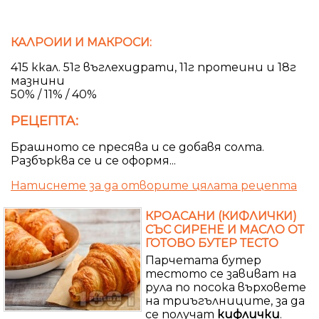
КАЛРОИИ И МАКРОСИ:
415 ккал. 51г въглехидрати, 11г протеини и 18г
мазнини
50% / 11% / 40%
РЕЦЕПТА:
Брашното се пресява и се добавя солта.
Разбърква се и се оформя...
Натиснете за да отворите цялата рецепта
КРОАСАНИ (КИФЛИЧКИ)
СЪС СИРЕНЕ И МАСЛО ОТ
ГОТОВО БУТЕР ТЕСТО
Парчетата бутер
тестото се завиват на
рула по посока върховете
на триъгълниците, за да
се получат
кифлички
.