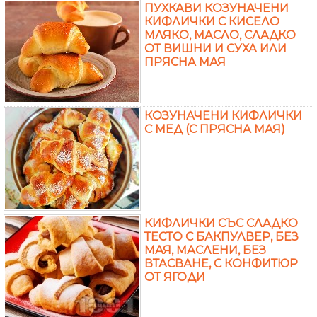
ПУХКАВИ КОЗУНАЧЕНИ
КИФЛИЧКИ С КИСЕЛО
МЛЯКО, МАСЛО, СЛАДКО
ОТ ВИШНИ И СУХА ИЛИ
ПРЯСНА МАЯ
КОЗУНАЧЕНИ КИФЛИЧКИ
С МЕД (С ПРЯСНА МАЯ)
КИФЛИЧКИ СЪС СЛАДКО
ТЕСТО С БАКПУЛВЕР, БЕЗ
МАЯ, МАСЛЕНИ, БЕЗ
ВТАСВАНЕ, С КОНФИТЮР
ОТ ЯГОДИ