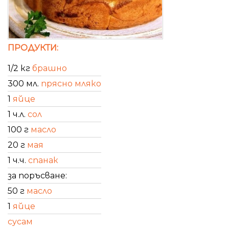
ПРОДУКТИ:
1/2 кг
брашно
300 мл.
прясно мляко
1
яйце
1 ч.л.
сол
100 г
масло
20 г
мая
1 ч.ч.
спанак
за поръсване:
50 г
масло
1
яйце
сусам