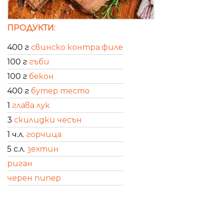
ПРОДУКТИ:
400 г
свинско контра филе
100 г
гъби
100 г
бекон
400 г
бутер тесто
1
глава лук
3
скилидки чесън
1 ч.л.
горчица
5 с.л.
зехтин
риган
черен пипер