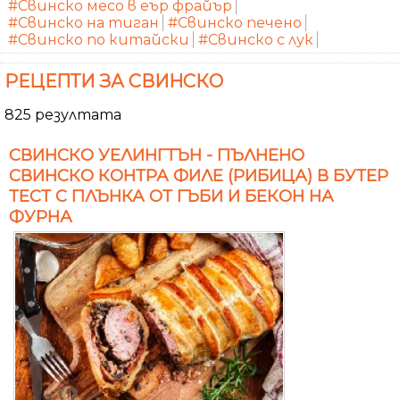
#Свинско месо в еър фрайър
#Свинско на тиган
#Свинско печено
#Свинско по китайски
#Свинско с лук
РЕЦЕПТИ ЗА СВИНСКО
825 резултата
СВИНСКО УЕЛИНГТЪН - ПЪЛНЕНО
СВИНСКО КОНТРА ФИЛЕ (РИБИЦА) В БУТЕР
ТЕСТ С ПЛЪНКА ОТ ГЪБИ И БЕКОН НА
ФУРНА