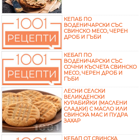
КЕПАБ ПО
ВОДЕНИЧАРСКИ СЪС
СВИНСКО МЕСО, ЧЕРЕН
ДРОБ И ГЪБИ
КЕБАП ПО
ВОДЕНИЧАРСКИ СЪС
СОЧНИ КЪСЧЕТА СВИНСКО
МЕСО, ЧЕРЕН ДРОБ И
ГЪБИ
ЛЕСНИ СЕЛСКИ
ВЕЛИКДЕНСКИ
КУРАБИЙКИ (МАСЛЕНИ
СЛАДКИ) С МАСЛО ИЛИ
СВИНСКА МАС И ПУДРА
ЗАХАР
КЕБАП ОТ СВИНСКА