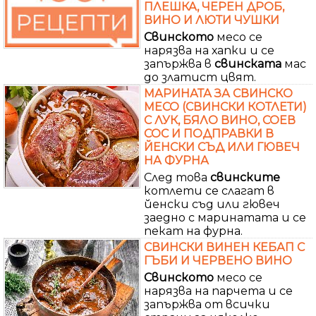
ПЛЕШКА, ЧЕРЕН ДРОБ,
ВИНО И ЛЮТИ ЧУШКИ
Свинското
месо се
нарязва на хапки и се
запържва в
свинската
мас
до златист цвят.
МАРИНАТА ЗА СВИНСКО
МЕСО (СВИНСКИ КОТЛЕТИ)
С ЛУК, БЯЛО ВИНО, СОЕВ
СОС И ПОДПРАВКИ В
ЙЕНСКИ СЪД ИЛИ ГЮВЕЧ
НА ФУРНА
След това
свинските
котлети се слагат в
йенски съд или гювеч
заедно с маринатата и се
пекат на фурна.
СВИНСКИ ВИНЕН КЕБАП С
ГЪБИ И ЧЕРВЕНО ВИНО
Свинското
месо се
нарязва на парчета и се
запържва от всички