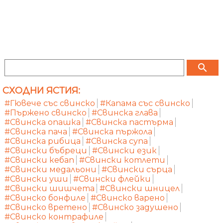
search
СХОДНИ ЯСТИЯ:
#Гювече със свинско
#Капама със свинско
#Пържено свинско
#Свинска глава
#Свинска опашка
#Свинска пастърма
#Свинска пача
#Свинска пържола
#Свинска рибица
#Свинска супа
#Свински бъбреци
#Свински език
#Свински кебап
#Свински котлети
#Свински медальони
#Свински сърца
#Свински уши
#Свински флейки
#Свински шишчета
#Свински шницел
#Свинско бонфиле
#Свинско варено
#Свинско вретено
#Свинско задушено
#Свинско контрафиле