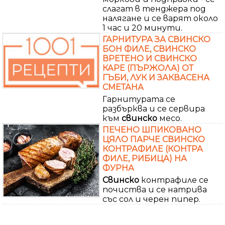
слагат в тенджера под
налягане и се варят около
1 час и 20 минути.
ГАРНИТУРА ЗА СВИНСКО
БОН ФИЛЕ, СВИНСКО
ВРЕТЕНО И СВИНСКО
КАРЕ (ПЪРЖОЛА) ОТ
ГЪБИ, ЛУК И ЗАКВАСЕНА
СМЕТАНА
Гарнитурата се
разбърква и се сервира
към
свинско
месо.
ПЕЧЕНО ШПИКОВАНО
ЦЯЛО ПАРЧЕ СВИНСКО
КОНТРАФИЛЕ (КОНТРА
ФИЛЕ, РИБИЦА) НА
ФУРНА
Свинско
контрафиле се
почиства и се натрива
със сол и черен пипер.