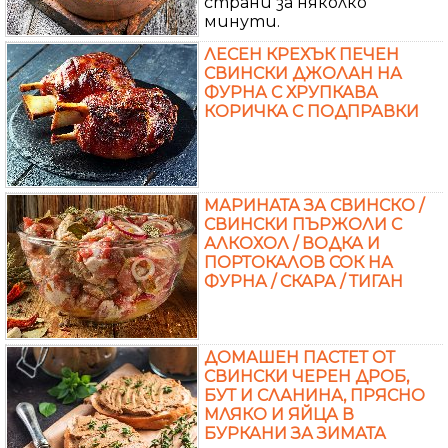
страни за няколко
минути.
ЛЕСЕН КРЕХЪК ПЕЧЕН
СВИНСКИ ДЖОЛАН НА
ФУРНА С ХРУПКАВА
КОРИЧКА С ПОДПРАВКИ
МАРИНАТА ЗА СВИНСКО /
СВИНСКИ ПЪРЖОЛИ С
АЛКОХОЛ / ВОДКА И
ПОРТОКАЛОВ СОК НА
ФУРНА / СКАРА / ТИГАН
ДОМАШЕН ПАСТЕТ ОТ
СВИНСКИ ЧЕРЕН ДРОБ,
БУТ И СЛАНИНА, ПРЯСНО
МЛЯКО И ЯЙЦА В
БУРКАНИ ЗА ЗИМАТА