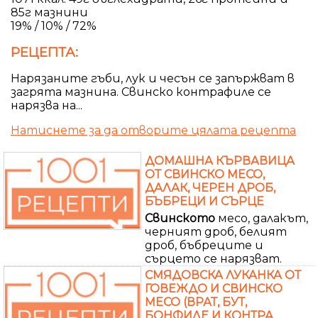
85г мазнини
19% / 10% / 72%
РЕЦЕПТА:
Нарязаните гъби, лук и чесън се запържват в
загрята мазнина. Свинско контрафиле се
нарязва на...
Натиснете за да отворите цялата рецепта
ДОМАШНА КЪРВАВИЦА
ОТ СВИНСКО МЕСО,
ДАЛАК, ЧЕРЕН ДРОБ,
БЪБРЕЦИ И СЪРЦЕ
Свинското
месо, далакът,
черният дроб, белият
дроб, бъбреците и
сърцето се нарязват.
СМЯДОВСКА ЛУКАНКА ОТ
ГОВЕЖДО И СВИНСКО
МЕСО (ВРАТ, БУТ,
БОНФИЛЕ И КОНТРА