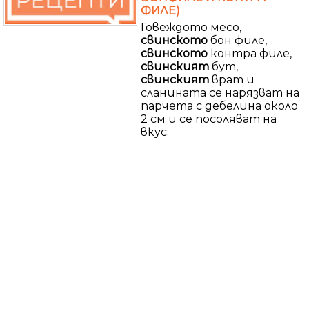
ФИЛЕ)
Говеждото месо,
свинското
бон филе,
свинското
контра филе,
свинският
бут,
свинският
врат и
сланината се нарязват на
парчета с дебелина около
2 см и се посоляват на
вкус.