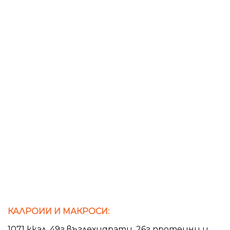
КАЛРОИИ И МАКРОСИ:
1071 ккал. 49г въглехидрати, 26г протеини и