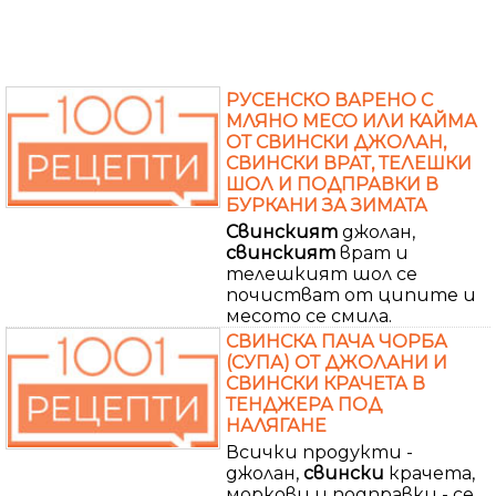
РУСЕНСКО ВАРЕНО С
МЛЯНО МЕСО ИЛИ КАЙМА
ОТ СВИНСКИ ДЖОЛАН,
СВИНСКИ ВРАТ, ТЕЛЕШКИ
ШОЛ И ПОДПРАВКИ В
БУРКАНИ ЗА ЗИМАТА
Свинският
джолан,
свинският
врат и
телешкият шол се
почистват от ципите и
месото се смила.
СВИНСКА ПАЧА ЧОРБА
(СУПА) ОТ ДЖОЛАНИ И
СВИНСКИ КРАЧЕТА В
ТЕНДЖЕРА ПОД
НАЛЯГАНЕ
Всички продукти -
джолан,
свински
крачета,
моркови и подправки - се