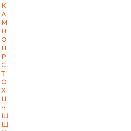
К
Л
М
Н
О
П
Р
С
Т
Ф
Х
Ц
Ч
Ш
Щ