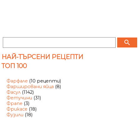
search
НАЙ-ТЪРСЕНИ РЕЦЕПТИ
ТОП 100
Фарфале
(10 рецепти)
Фаршировани яйца
(8)
Фасул
(1142)
Фетучини
(31)
Фрапе
(3)
Фрикасе
(18)
Фузили
(18)