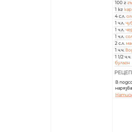
100 г
г
1 кг
ка
4 с.л.
ол
1 ч.л.
чу
1 ч.л.
че
1 ч.л.
со
2 с.л.
ма
1 ч.ч.
во
1 1/2 ч.ч.
бульон
РЕЦЕП
В подсо
нарязва
Натисн