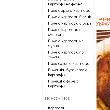
картофи на фурна
Пиле с грах и картофи
Пиле с картофи в плик
ПЕЧЕН
Пиле с картофи и бира
ВЪРХУ
Пиле с картофи и
сметана
Пиле с картофи на
фурна
Пиле с картофи по
селски
Пиле яхния с картофи
Пилешки бутчета с
картофи
Пилешко филе с
картофи
ПО-ОБЩО:
Картофи