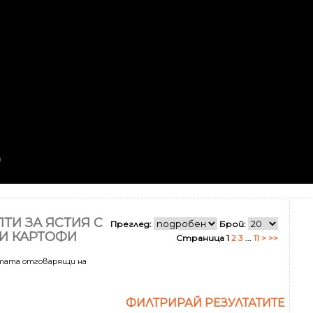
ТИ ЗА ЯСТИЯ С
Преглед:
Брой:
 И КАРТОФИ
Страница 1
2
3
...
11
>
>>
лтата отговарящи на
ФИЛТРИРАЙ РЕЗУЛТАТИТЕ