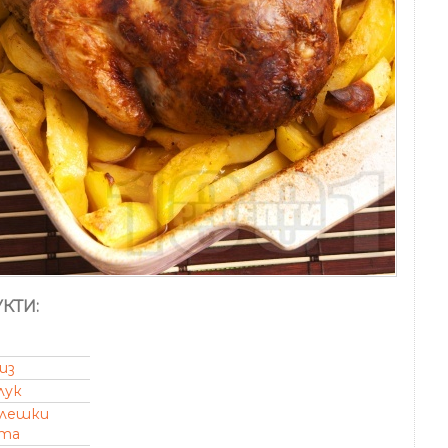
КТИ:
из
лук
илешки
ета