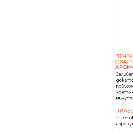
ПЕЧЕ
С
КАР
АРОМ
Заливат
докато
повърх
която с
минути
ПИЛЕ
Пилешк
гореща