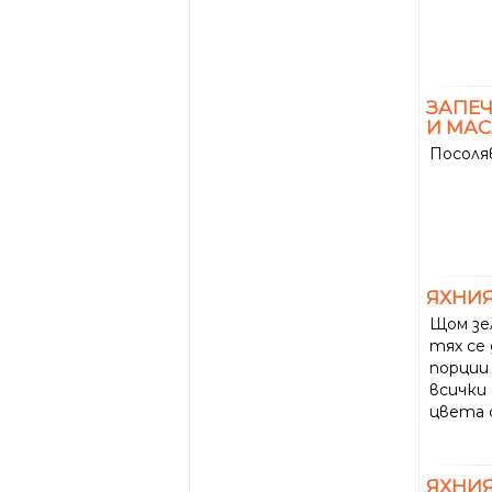
ЗАПЕ
И МА
Посоля
ЯХНИЯ
Щом зе
тях се
порции 
всички
цвета 
ЯХНИЯ