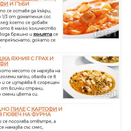
ОФИ
И ГЪБИ
о се оставя да къкри,
 1/3 от доматения сос
след което се добавя
ото в малко количество
 вода брашно и
яхнията
се
непрекъснато, докато се
.
ШКА
ЯХНИЯ С ГРАХ И
ОФИ
ото месото се нарязва на
големи хапки, овалва се в
 и се изпържва в сгорещен
 от всички страни,
 смени цвета си.
ДНО
ПИЛЕ
С
КАРТОФИ
И
В ГЮВЕЧ НА ФУРНА
 се посолява отвътре, а
е намазва със смес,