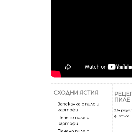
СХОДНИ ЯСТИЯ:
РЕЦЕП
ПИЛЕ
Запеканка с пиле и
картофи
234 резу
филтъра
Печено пиле с
картофи
Печено пиле с