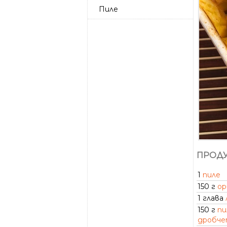
Пиле
ПРОДУ
1
пиле
150 г
ор
1 глава
150 г
п
дробч