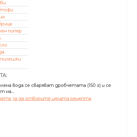
ъби
ртофи
ио
брица
рен пипер
л
сло
да
пилешки
ТА:
лена вода се сваряват дробчетата (150 г) и се
т на...
ете за да отворите цялата рецепта