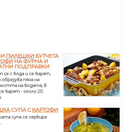
НИ
ПИЛЕШКИ
БУТЧЕТА
ТОФИ
НА ФУРНА И
АТНИ ПОДПРАВКИ
 се с вода и се варят,
 образува пяна на
ността на водата, в
е варят - около 20
.
ШКА
СУПА С
КАРТОФИ
ата супа се сервира
.