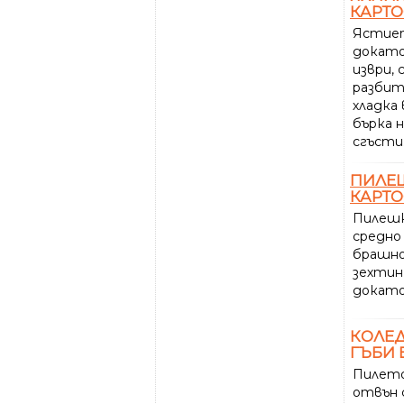
КАРТ
Ястиет
докато
изври, 
разбит
хладка
бърка 
сгъсти
ПИЛЕ
КАРТ
Пилешк
средно 
брашно
зехтин
докато
КОЛЕ
ГЪБИ 
Пилето
отвън с