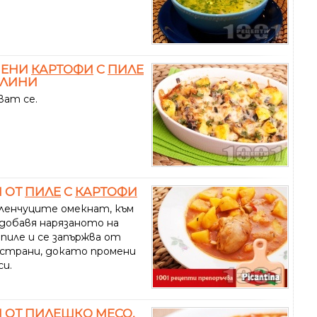
ЧЕНИ
КАРТОФИ
С
ПИЛЕ
СЛИНИ
ват се.
 ОТ
ПИЛЕ
С
КАРТОФИ
ленчуците омекнат, към
 добавя нарязаното на
пиле и се запържва от
 страни, докато промени
си.
 ОТ
ПИЛЕШКО
МЕСО,