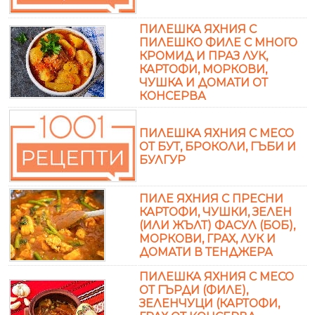
ПИЛЕШКА ЯХНИЯ С
ПИЛЕШКО ФИЛЕ С МНОГО
КРОМИД И ПРАЗ ЛУК,
КАРТОФИ, МОРКОВИ,
ЧУШКА И ДОМАТИ ОТ
КОНСЕРВА
ПИЛЕШКА ЯХНИЯ С МЕСО
ОТ БУТ, БРОКОЛИ, ГЪБИ И
БУЛГУР
ПИЛЕ ЯХНИЯ С ПРЕСНИ
КАРТОФИ, ЧУШКИ, ЗЕЛЕН
(ИЛИ ЖЪЛТ) ФАСУЛ (БОБ),
МОРКОВИ, ГРАХ, ЛУК И
ДОМАТИ В ТЕНДЖЕРА
ПИЛЕШКА ЯХНИЯ С МЕСО
ОТ ГЪРДИ (ФИЛЕ),
ЗЕЛЕНЧУЦИ (КАРТОФИ,