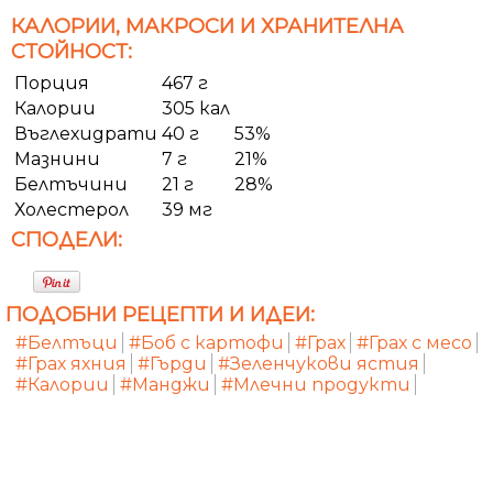
КАЛОРИИ, МАКРОСИ И ХРАНИТЕЛНА
СТОЙНОСТ:
Порция
467 г
Калории
305 кал
Въглехидрати
40 г
53%
Мазнини
7 г
21%
Белтъчини
21 г
28%
Холестерол
39 мг
СПОДЕЛИ:
ПОДОБНИ РЕЦЕПТИ И ИДЕИ:
#Белтъци
#Боб с картофи
#Грах
#Грах с месо
#Грах яхния
#Гърди
#Зеленчукови ястия
#Калории
#Манджи
#Млечни продукти