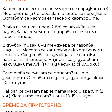
Картофите (4 бр) се обелват и се нарязват на 4.
Морковите (3 бр) обелват и също се нарязват.
Оставят се настрана заедно с картофите.
Всяка пилешка гърда (2 бр) се начуква и се
разрязва на половина. Подправя се със сол и
черен пипер.
В дълбок тиган или тенджера се загрява
мазнина. Месото се запържва леко от всички
страни. След това се изважда и се оставя
настрана. В същата мазнина се задушават
накълцаните лук (1 ч.ч.) и чесън (3 скилидки).
След това се слагат се приготвените
зеленчуци. Оставят се да се задушат за около
20 минути.
Накрая се слагат парчетата месо и грахът (2
ч.ч.). Ястието се готви още 10-15 минути.
ВРЕМЕ ЗА ПРИГОТВЯНЕ:
4 минути