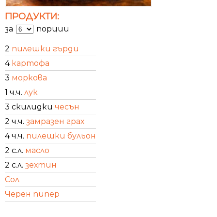
ПРОДУКТИ:
за
порции
2
пилешки гърди
4
картофа
3
моркова
1 ч.ч.
лук
3 скилидки
чесън
2 ч.ч.
замразен грах
4 ч.ч.
пилешки бульон
2 с.л.
масло
2 с.л.
зехтин
Сол
Черен пипер