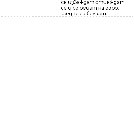
се изваждат отцеждат
се и се рецат на едро,
заедно с обелката.