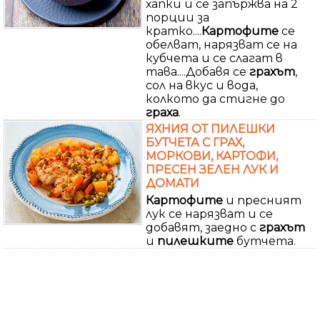
хапки и се запържва на 2
порции за
кратко....
Картофите
се
обелват, нарязват се на
кубчета и се слагат в
тава....Добавя се
грахът
,
сол на вкус и вода,
колкото да стигне до
граха
.
ЯХНИЯ ОТ ПИЛЕШКИ
БУТЧЕТА С ГРАХ,
МОРКОВИ, КАРТОФИ,
ПРЕСЕН ЗЕЛЕН ЛУК И
ДОМАТИ
Картофите
и пресният
лук се нарязват и се
добавят, заедно с
грахът
и
пилешките
бутчета.