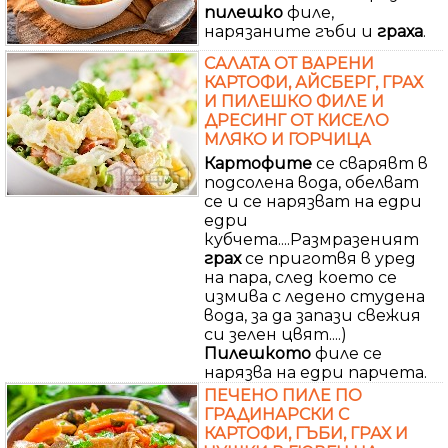
пилешко
филе,
нарязаните гъби и
граха
.
САЛАТА ОТ ВАРЕНИ
КАРТОФИ, АЙСБЕРГ, ГРАХ
И ПИЛЕШКО ФИЛЕ И
ДРЕСИНГ ОТ КИСЕЛО
МЛЯКО И ГОРЧИЦА
Картофите
се сварявт в
подсолена вода, обелват
се и се нарязват на едри
едри
кубчета....Размразеният
грах
се приготвя в уред
на пара, след което се
измива с ледено студена
вода, за да запази свежия
си зелен цвят....)
Пилешкото
филе се
нарязва на едри парчета.
ПЕЧЕНО ПИЛЕ ПО
ГРАДИНАРСКИ С
КАРТОФИ, ГЪБИ, ГРАХ И