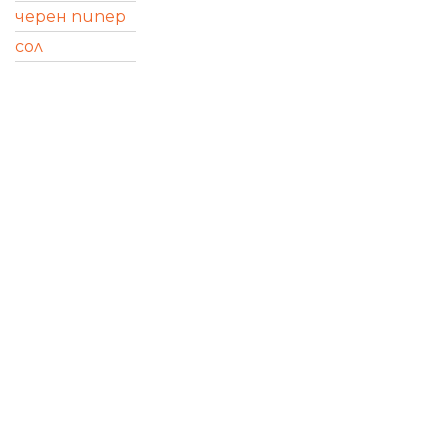
черен пипер
сол