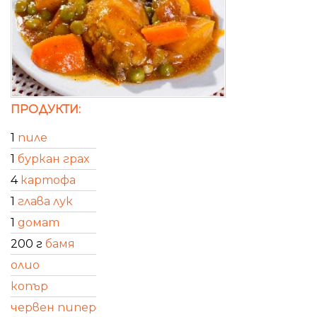
ПРОДУКТИ:
1
пиле
1
буркан грах
4
картофа
1
глава лук
1
домат
200 г
бамя
олио
копър
червен пипер