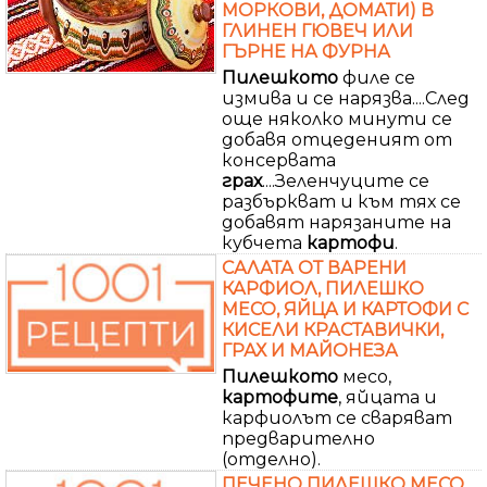
МОРКОВИ, ДОМАТИ) В
ГЛИНЕН ГЮВЕЧ ИЛИ
ГЪРНЕ НА ФУРНА
Пилешкото
филе се
измива и се нарязва....След
още няколко минути се
добавя отцеденият от
консервата
грах
....Зеленчуците се
разбъркват и към тях се
добавят нарязаните на
кубчета
картофи
.
САЛАТА ОТ ВАРЕНИ
КАРФИОЛ, ПИЛЕШКО
МЕСО, ЯЙЦА И КАРТОФИ С
КИСЕЛИ КРАСТАВИЧКИ,
ГРАХ И МАЙОНЕЗА
Пилешкото
месо,
картофите
, яйцата и
карфиолът се сваряват
предварително
(отделно).
ПЕЧЕНО ПИЛЕШКО МЕСО