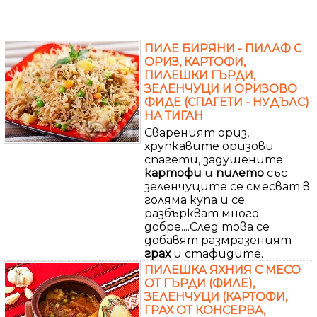
ПИЛЕ БИРЯНИ - ПИЛАФ С
ОРИЗ, КАРТОФИ,
ПИЛЕШКИ ГЪРДИ,
ЗЕЛЕНЧУЦИ И ОРИЗОВО
ФИДЕ (СПАГЕТИ - НУДЪЛС)
НА ТИГАН
Свареният ориз,
хрупкавите оризови
спагети, задушените
картофи
и
пилето
със
зеленчуците се смесват в
голяма купа и се
разбъркват много
добре....След това се
добавят размразеният
грах
и стафидите.
ПИЛЕШКА ЯХНИЯ С МЕСО
ОТ ГЪРДИ (ФИЛЕ),
ЗЕЛЕНЧУЦИ (КАРТОФИ,
ГРАХ ОТ КОНСЕРВА,