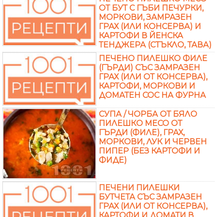
ОТ БУТ С ГЪБИ ПЕЧУРКИ,
МОРКОВИ, ЗАМРАЗЕН
ГРАХ (ИЛИ КОНСЕРВА) И
КАРТОФИ В ЙЕНСКА
ТЕНДЖЕРА (СТЪКЛО, ТАВА)
ПЕЧЕНО ПИЛЕШКО ФИЛЕ
(ГЪРДИ) СЪС ЗАМРАЗЕН
ГРАХ (ИЛИ ОТ КОНСЕРВА),
КАРТОФИ, МОРКОВИ И
ДОМАТЕН СОС НА ФУРНА
СУПА / ЧОРБА ОТ БЯЛО
ПИЛЕШКО МЕСО ОТ
ГЪРДИ (ФИЛЕ), ГРАХ,
МОРКОВИ, ЛУК И ЧЕРВЕН
ПИПЕР (БЕЗ КАРТОФИ И
ФИДЕ)
ПЕЧЕНИ ПИЛЕШКИ
БУТЧЕТА СЪС ЗАМРАЗЕН
ГРАХ (ИЛИ ОТ КОНСЕРВА),
КАРТОФИ И ДОМАТИ В