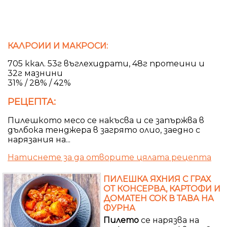
КАЛРОИИ И МАКРОСИ:
705 ккал. 53г въглехидрати, 48г протеини и
32г мазнини
31% / 28% / 42%
РЕЦЕПТА:
Пилешкото месо се накъсва и се запържва в
дълбока тенджера в загрято олио, заедно с
нарязания на...
Натиснете за да отворите цялата рецепта
ПИЛЕШКА ЯХНИЯ С ГРАХ
ОТ КОНСЕРВА, КАРТОФИ И
ДОМАТЕН СОК В ТАВА НА
ФУРНА
Пилето
се нарязва на