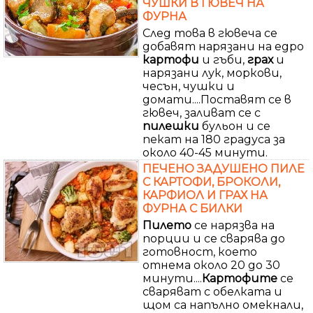
ЧУШКИ В ГЮВЕЧ НА
ФУРНА
След това в гювеча се
добавят нарязани на едро
картофи
и гъби,
грах
и
нарязани лук, моркови,
чесън, чушки и
домати....Поставят се в
гювеч, заливат се с
пилешки
бульон и се
пекат на 180 градуса за
около 40-45 минути.
ПЕЧЕНО ЗАДУШЕНО ПИЛЕ
С КАРТОФИ, БРОКОЛИ,
КАРФИОЛ И ГРАХ НА
ФУРНА С БИЛКИ
Пилето
се нарязва на
порции и се сварява до
готовност, което
отнема около 20 до 30
минути....
Картофите
се
сваряват с обелката и
щом са напълно омекнали,