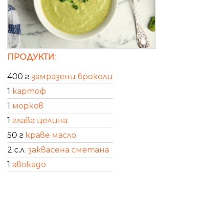
ПРОДУКТИ:
400 г
замразени броколи
1
картоф
1
морков
1
глава целина
50 г
краве масло
2 с.л.
заквасена сметана
1
авокадо