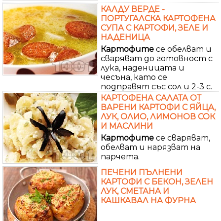
КАЛДУ ВЕРДЕ -
ПОРТУГАЛСКА КАРТОФЕНА
СУПА С КАРТОФИ, ЗЕЛЕ И
НАДЕНИЦА
Картофите
се обелват и
сваряват до готовност с
лука, наденицата и
чесъна, като се
подправят със сол и 2-3 с.
КАРТОФЕНА САЛАТА ОТ
ВАРЕНИ КАРТОФИ С ЯЙЦА,
ЛУК, ОЛИО, ЛИМОНОВ СОК
И МАСЛИНИ
Картофите
се сваряват,
обелват и нарязват на
парчета.
ПЕЧЕНИ ПЪЛНЕНИ
КАРТОФИ С БЕКОН, ЗЕЛЕН
ЛУК, СМЕТАНА И
КАШКАВАЛ НА ФУРНА