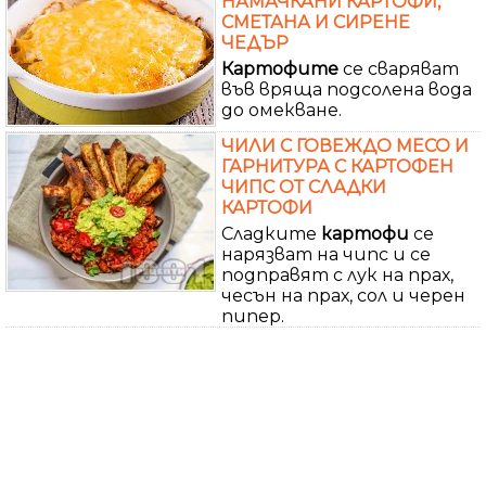
НАМАЧКАНИ КАРТОФИ,
СМЕТАНА И СИРЕНЕ
ЧЕДЪР
Картофите
се сваряват
във вряща подсолена вода
до омекване.
ЧИЛИ С ГОВЕЖДО МЕСО И
ГАРНИТУРА С КАРТОФЕН
ЧИПС ОТ СЛАДКИ
КАРТОФИ
Сладките
картофи
се
нарязват на чипс и се
подправят с лук на прах,
чесън на прах, сол и черен
пипер.