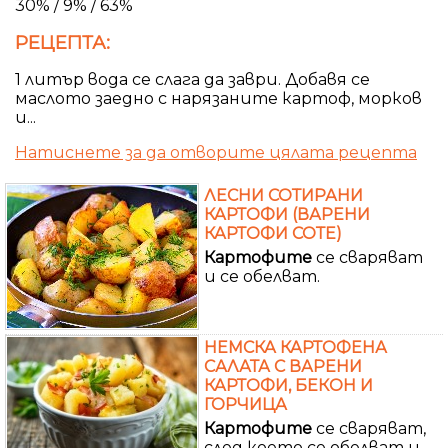
30% / 9% / 63%
РЕЦЕПТА:
1 литър вода се слага да заври. Добавя се
маслото заедно с нарязаните картоф, морков
и...
Натиснете за да отворите цялата рецепта
ЛЕСНИ СОТИРАНИ
КАРТОФИ (ВАРЕНИ
КАРТОФИ СОТЕ)
Картофите
се сваряват
и се обелват.
НЕМСКА КАРТОФЕНА
САЛАТА С ВАРЕНИ
КАРТОФИ, БЕКОН И
ГОРЧИЦА
Картофите
се сваряват,
след което се обелват и