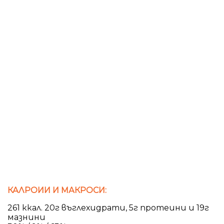
КАЛРОИИ И МАКРОСИ:
261 ккал. 20г въглехидрати, 5г протеини и 19г
мазнини