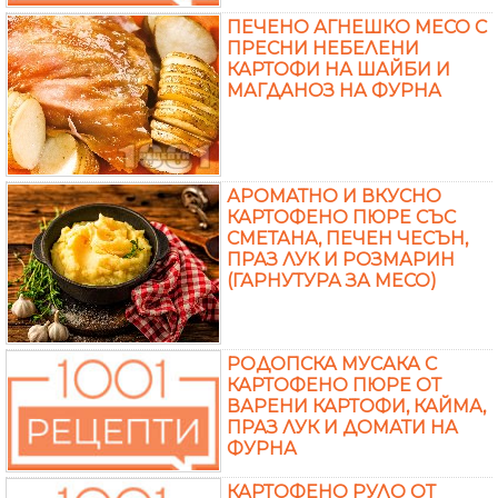
ПЕЧЕНО АГНЕШКО МЕСО С
ПРЕСНИ НЕБЕЛЕНИ
КАРТОФИ НА ШАЙБИ И
МАГДАНОЗ НА ФУРНА
АРОМАТНО И ВКУСНО
КАРТОФЕНО ПЮРЕ СЪС
СМЕТАНА, ПЕЧЕН ЧЕСЪН,
ПРАЗ ЛУК И РОЗМАРИН
(ГАРНУТУРА ЗА МЕСО)
РОДОПСКА МУСАКА С
КАРТОФЕНО ПЮРЕ ОТ
ВАРЕНИ КАРТОФИ, КАЙМА,
ПРАЗ ЛУК И ДОМАТИ НА
ФУРНА
КАРТОФЕНО РУЛО ОТ