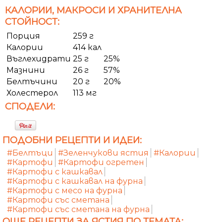
КАЛОРИИ, МАКРОСИ И ХРАНИТЕЛНА
СТОЙНОСТ:
Порция
259 г
Калории
414 кал
Въглехидрати
25 г
25%
Мазнини
26 г
57%
Белтъчини
20 г
20%
Холестерол
113 мг
СПОДЕЛИ:
ПОДОБНИ РЕЦЕПТИ И ИДЕИ:
#Белтъци
#Зеленчукови ястия
#Калории
#Картофи
#Картофи огретен
#Картофи с кашкавал
#Картофи с кашкавал на фурна
#Картофи с месо на фурна
#Картофи със сметана
#Картофи със сметана на фурна
ОЩЕ РЕЦЕПТИ ЗА ЯСТИЯ ПО ТЕМАТА: