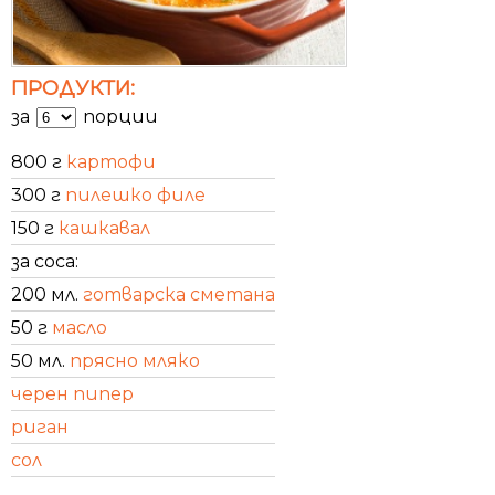
ПРОДУКТИ:
за
порции
800 г
картофи
300 г
пилешко филе
150 г
кашкавал
за соса:
200 мл.
готварска сметана
50 г
масло
50 мл.
прясно мляко
черен пипер
риган
сол