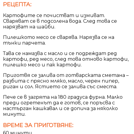
РЕЦЕПТА:
Картофите се почистват и измиват.
Сваряват се в подсолена вода. След това се
нарязват на шайби.
Пилешкото месо се сварява. Нарязва се на
тънки парчета.
Тава се намазва с масло и се подреждат ред
картофи, ред месо, след това отново картофи,
пилешко месо и пак картофи.
Приготвя се залива от готварската сметана –
разбита с прясно мляко, масло, черен пипер,
риган и сол. Ястието се залива със сместа.
Пече се в загрята на 180 градуса фурна. Малко
преди огретенът да е готов, се поръсва с
настърган кашкавал и се допича за няколко
минути.
ВРЕМЕ ЗА ПРИГОТВЯНЕ:
60 минути