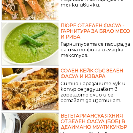
тънки ивички.
ПЮРЕ ОТ ЗЕЛЕН ФАСУЛ -
ГАРНИТУРА ЗА БЯЛО МЕСО
И РИБА
Гарнитурата се пасира, за
да има по-фина и гладка
текстура.
СОЛЕН КЕЙК СЪС ЗЕЛЕН
ФАСУЛ И ИЗВАРА
Ситно нарязаните лук и
копър се задушават в
горещото олио и се
оставят да изстинат.
ВЕГЕТАРИАНСКА ЯХНИЯ
ОТ ЗЕЛЕН ФАСУЛ (БОБ) В
ДЕЛИМАНО МУЛТИКУКЪР