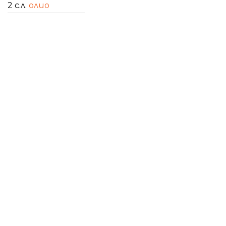
2 с.л.
олио