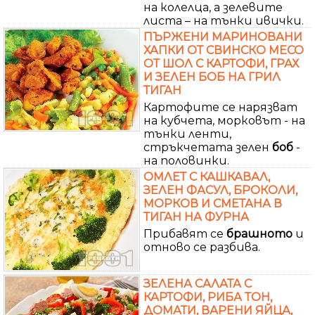
на колелца, а зелевите
листа – на тънки ивички.
ПЪРЖЕНИ МАРИНОВАНИ
ХАПКИ ОТ СВИНСКО МЕСО
ОТ ШОЛ С КАРТОФИ, ГРАХ
И ЗЕЛЕН БОБ НА ГРИЛ
ТИГАН
Картофите се нарязват
на кубчета, морковът - на
тънки ленти,
стръкчетата зелен
боб
-
на половинки.
ОМЛЕТ С КАШКАВАЛ,
ЗЕЛЕН ФАСУЛ, БРОКОЛИ,
МОРКОВ И СМЕТАНА В
ТИГАН НА ФУРНА
Прибавят се
брашното
и
отново се разбива.
ЗЕЛЕНА САЛАТА С
КАРТОФИ, РИБА ТОН,
ДОМАТИ, ВАРЕНИ ЯЙЦА,