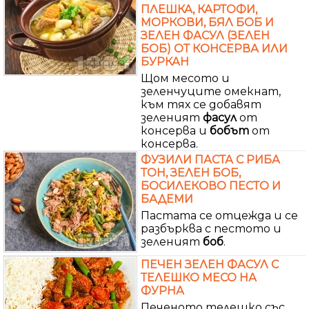
ПЛЕШКА, КАРТОФИ,
МОРКОВИ, БЯЛ БОБ И
ЗЕЛЕН ФАСУЛ (ЗЕЛЕН
БОБ) ОТ КОНСЕРВА ИЛИ
БУРКАН
Щом месото и
зеленчуците омекнат,
към тях се добавят
зеленият
фасул
от
консерва и
бобът
от
консерва.
ФУЗИЛИ ПАСТА С РИБА
ТОН, ЗЕЛЕН БОБ,
БОСИЛЕКОВО ПЕСТО И
БАДЕМИ
Пастата се отцежда и се
разбърква с пестото и
зеленият
боб
.
ПЕЧЕН ЗЕЛЕН ФАСУЛ С
ТЕЛЕШКО МЕСО НА
ФУРНА
Печеното телешко със