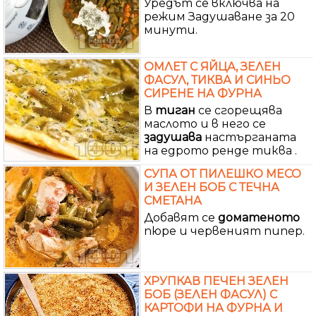
Уредът се включва на
режим Задушаване за 20
минути.
ОМЛЕТ С ЯЙЦА, ЗЕЛЕН
ФАСУЛ, ТИКВА И СИНЬО
СИРЕНЕ НА ФУРНА
В
тиган
се сгорещява
маслото и в него се
задушава
настърганата
на едрото ренде тиква .
СУПА ОТ ПИЛЕШКО МЕСО
И ЗЕЛЕН БОБ С ТЕЧНА
СМЕТАНА
Добавят се
доматеното
пюре и червеният пипер.
ХРУПКАВ ПЕЧЕН ЗЕЛЕН
БОБ (ЗЕЛЕН ФАСУЛ) С
КАРТОФИ НА ФУРНА И