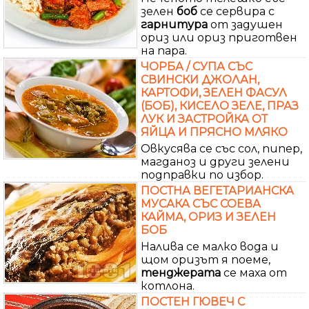
зелен
боб
се сервира с
гарнитура
от задушен
ориз или ориз приготвен
на пара.
ЧОРБА / СУПА СЪС
СВИНСКИ ДЖОЛАН,
КАРТОФИ, ЗЕЛЕН ФАСУЛ
(БОБ), КИСЕЛО ЗЕЛЕ, ПРАЗ
ЛУК И ЗАСТРОЙКА ОТ
ЯЙЦА И ПРЯСНО МЛЯКО
Овкусява се със сол, пипер,
магданоз и други зелени
подправки по избор.
ПОСТНА ВЕГЕТАРИАНСКА
МУСАКА СЪС СОЕВА
КАЙМА, ОРИЗ И ЗЕЛЕН
БОБ
Налива се малко вода и
щом оризът я поеме,
тенджерата
се маха от
котлона.
ПОСТЕН ГЮВЕЧ С