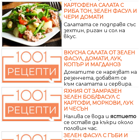
КАРТОФЕНА САЛАТА С
РИБА ТОН, ЗЕЛЕН ФАСУЛ И
ЧЕРИ ДОМАТИ
Салатата се подправя със
зехтин, риган и сол на
вкус.
ВКУСНА САЛАТА ОТ ЗЕЛЕН
ФАСУЛ, ДОМАТИ, ЛУК,
КОПЪР И МАГДАНОЗ
Доматите се нарязват на
резенчета, добавят се
към салатата и сервира.
ЯХНИЯ ОТ ЗАМРАЗЕН
ЗЕЛЕН БОБ/ФАСУЛ С
КАРТОФИ, МОРКОВИ, ЛУК
И ЧЕСЪН
Налива се вода и
ястието
се оставя да къкри около
половин час.
ЗЕЛЕН ФАСУЛ С ГЪБИ И