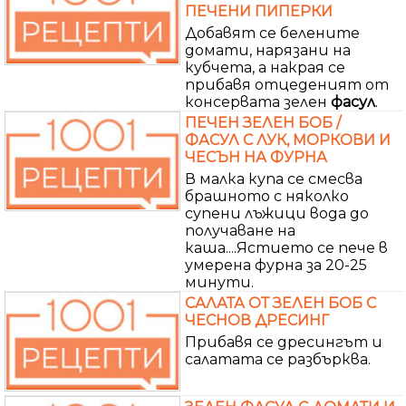
ПЕЧЕНИ ПИПЕРКИ
Добавят се белените
домати, нарязани на
кубчета, а накрая се
прибавя отцеденият от
консервата зелен
фасул
.
ПЕЧЕН ЗЕЛЕН БОБ /
ФАСУЛ С ЛУК, МОРКОВИ И
ЧЕСЪН НА ФУРНА
В малка купа се смесва
брашното с няколко
супени лъжици вода до
получаване на
каша....Ястието се пече в
умерена фурна за 20-25
минути.
САЛАТА ОТ ЗЕЛЕН БОБ С
ЧЕСНОВ ДРЕСИНГ
Прибавя се дресингът и
салатата се разбърква.