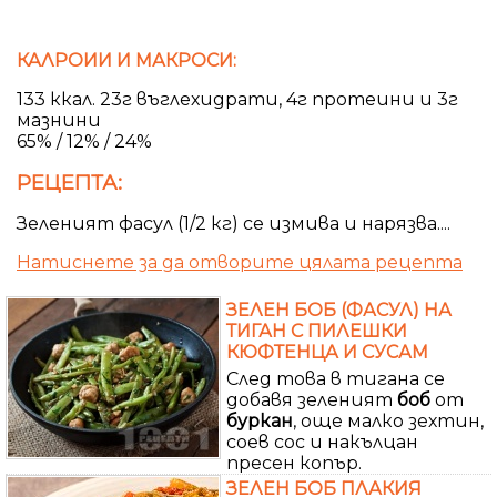
КАЛРОИИ И МАКРОСИ:
133 ккал. 23г въглехидрати, 4г протеини и 3г
мазнини
65% / 12% / 24%
РЕЦЕПТА:
Зеленият фасул (1/2 кг) се измива и нарязва....
Натиснете за да отворите цялата рецепта
ЗЕЛЕН БОБ (ФАСУЛ) НА
ТИГАН С ПИЛЕШКИ
КЮФТЕНЦА И СУСАМ
След това в тигана се
добавя зеленият
боб
от
буркан
, още малко зехтин,
соев сос и накълцан
пресен копър.
ЗЕЛЕН БОБ ПЛАКИЯ