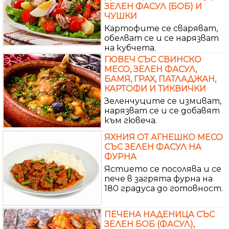
ЗЕЛЕН ФАСУЛ (БОБ) И
ЧУШКИ
Картофите се сваряват,
обелват се и се нарязват
на кубчета.
ГЮВЕЧ СЪС СВИНСКО
МЕСО, ЗЕЛЕН ФАСУЛ,
БАМЯ, ГРАХ, ПАТЛАДЖАН,
КАРТОФИ И ТИКВИЧКИ
Зеленчуците се измиват,
нарязват се и се добавят
към гювеча.
ЯХНИЯ ОТ АГНЕШКО МЕСО
СЪС ЗЕЛЕН ФАСУЛ НА
ФУРНА
Ястието се посолява и се
пече в загрята фурна на
180 градуса до готовност.
ПЕЧЕНА НАДЕНИЦА СЪС
ЗЕЛЕН БОБ (ФАСУЛ),