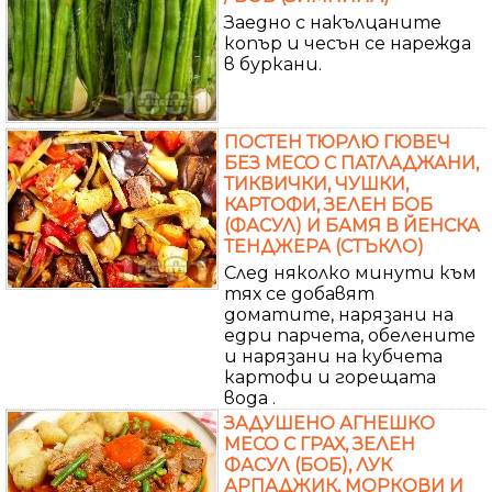
Заедно с накълцаните
копър и чесън се нарежда
в буркани.
ПОСТЕН ТЮРЛЮ ГЮВЕЧ
БЕЗ МЕСО С ПАТЛАДЖАНИ,
ТИКВИЧКИ, ЧУШКИ,
КАРТОФИ, ЗЕЛЕН БОБ
(ФАСУЛ) И БАМЯ В ЙЕНСКА
ТЕНДЖЕРА (СТЪКЛО)
След няколко минути към
тях се добавят
доматите, нарязани на
едри парчета, обелените
и нарязани на кубчета
картофи и горещата
вода .
ЗАДУШЕНО АГНЕШКО
МЕСО С ГРАХ, ЗЕЛЕН
ФАСУЛ (БОБ), ЛУК
АРПАДЖИК, МОРКОВИ И