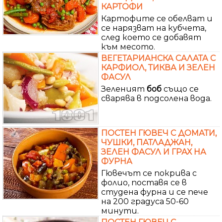
КАРТОФИ
Картофите се обелват и
се нарязват на кубчета,
след което се добавят
към месото.
ВЕГЕТАРИАНСКА САЛАТА С
КАРФИОЛ, ТИКВА И ЗЕЛЕН
ФАСУЛ
Зеленият
боб
също се
сварява в подсолена вода.
ПОСТЕН ГЮВЕЧ С ДОМАТИ,
ЧУШКИ, ПАТЛАДЖАН,
ЗЕЛЕН ФАСУЛ И ГРАХ НА
ФУРНА
Гювечът се покрива с
фолио, поставя се в
студена фурна и се пече
на 200 градуса 50-60
минути.