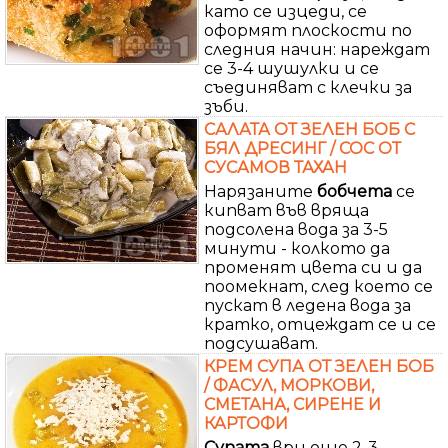
като се изцеди, се
оформят плоскости по
следния начин: нареждат
се 3-4 шушулки и се
съединяват с клечки за
зъби.
САЛАТА ОТ ЗЕЛЕН БОБ С
БЯЛ ДРЕСИНГ / СОС ОТ
СУСАМОВ ТАХАН
Нарязаните
бобчета
се
кипват във вряща
подсолена вода за 3-5
минути - колкото да
променят цвета си и да
поомекнат, след което се
пускат в ледена вода за
кратко, отцеждат се и се
подсушават.
КРЕМ СУПА ОТ ЗЕЛЕН БОБ
/ ФАСУЛ, МОРКОВИ,
СМЕТАНА, СИРЕНЕ И
КАРТОФИ
Супата
ври още 2-3