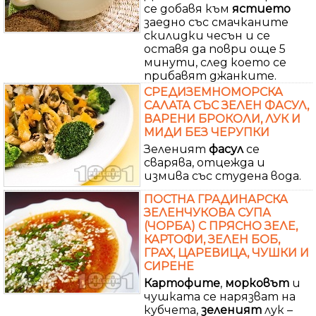
се добавя към
ястието
заедно със смачканите
скилидки чесън и се
оставя да поври още 5
минути, след което се
прибавят джанките.
СРЕДИЗЕМНОМОРСКА
САЛАТА СЪС ЗЕЛЕН ФАСУЛ,
ВАРЕНИ БРОКОЛИ, ЛУК И
МИДИ БЕЗ ЧЕРУПКИ
Зеленият
фасул
се
сварява, отцежда и
измива със студена вода.
ПОСТНА ГРАДИНАРСКА
ЗЕЛЕНЧУКОВА СУПА
(ЧОРБА) С ПРЯСНО ЗЕЛЕ,
КАРТОФИ, ЗЕЛЕН БОБ,
ГРАХ, ЦАРЕВИЦА, ЧУШКИ И
СИРЕНЕ
Картофите
,
морковът
и
чушката се нарязват на
кубчета,
зеленият
лук –