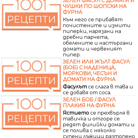
ЗЕЛЕН ФАСУЛ С ДОМАТИ И
ЧУШКИ ПО ШОПСКИ НА
ФУРНА
Към него се прибавят
почистените и измити
пиперки, нарязани на
дребни парчета,
обелените и настъргани
домати и червеният
пипер.
ЗЕЛЕН ИЛИ ЖЪЛТ ФАСУЛ
(БОБ) С НАДЕНИЦА,
МОРКОВИ, ЧЕСЪН И
ДОМАТИ НА ФУРНА
Фасулът
се слага в тава и
се добавя от соса.
ЗЕЛЕН БОБ / ФАСУЛ
ПЛАКИЯ НА ФУРНА
Ястието
се прехвърля в
тавичка и отгоре се
редят филийки домати и
се полива с няколко
супени лъжици разтопено