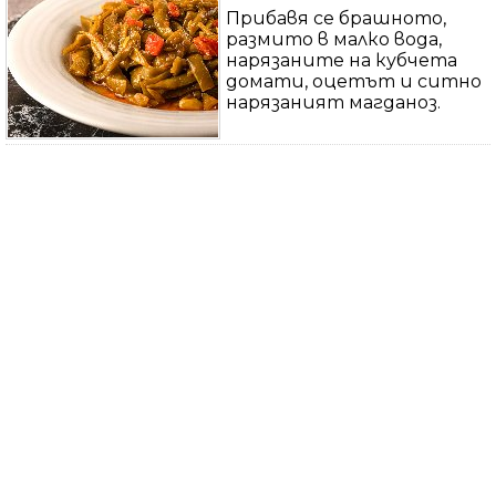
Прибавя се брашното,
размито в малко вода,
нарязаните на кубчета
домати, оцетът и ситно
нарязаният магданоз.