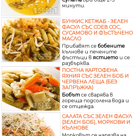
минути.
БУНКИС КЕТЖАБ - ЗЕЛЕН
ФАСУЛ СЪС СОЕВ СОС,
СУСАМОВО И ФЪСТЪЧЕНО
МАСЛО
Прибавят се
бобените
кълнове и печените
фъстъци в
ястието
и се
разбърква.
ПОСТНА КАРТОФЕНА
ЯХНИЯ СЪС ЗЕЛЕН БОБ И
ЧЕРВЕНА ЛЕЩА (БЕЗ
ЗАПРЪЖКА)
Бобът
се сварява в
гореща подсолена вода и
се отцежда.
САЛАТА СЪС ЗЕЛЕН ФАСУЛ
(ЗЕЛЕН БОБ), МОРКОВИ И
КЪЛНОВЕ
Морковът се нарязва на