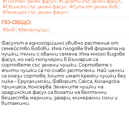
#Постен зелен фасул
#Салати със зелен фасул
#Свинско със зелен фасул
#Супа от зелен боб
#Телешко със зелен фасул
ПО-ОБЩО:
#Боб
#Зеленчуци
Фасулът е едногодишно увивно растение от
семейство Бобови. Има плодове във формата на
чушки, пълни с овални семена. Има много видове
фасул, но най-популярни в България са
сортовете със зелени чушки. Сортовете с
жълти чушки са по-слабо застъпени. Най-ценни
са онези сортове, които имат крехки чушки без
лика – Ерусалимски, Фаворит, Сакса, Холандска
принцеса, Консерва. Зелените чушки на
градинския фасул са богати на белтъчни
вещества, мазнини, захари, минерални соли и
витамини.