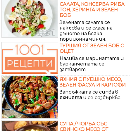
САЛАТА, КОНСЕРВА РИБА
ТОН, ХЕРИНГА И ЗЕЛЕН
БОБ
Зелената салата се
накъсва и се слага на
дъното на всяка
порционна чиния.
ТУРШИЯ ОТ ЗЕЛЕН БОБ С
ОЦЕТ
Налива се маринатата и
бурканчетата се
затварят.
ЯХНИЯ С ПУЕШКО МЕСО,
ЗЕЛЕН ФАСУЛ И КАРТОФИ
Запръжката се сипва в
яхнията
и се разбърква.
СУПА / ЧОРБА СЪС
СВИНСКО МЕСО ОТ