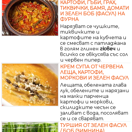
КАРТОФИ, ГЪБИ, ГРАХ,
ТИКВИЧКИ, БАМЯ, ДОМАТИ
И ЗЕЛЕН БОБ (ФАСУЛ) НА
ФУРНА
Нарязват се чушките,
тиквичките и
картофите на кубчета и
се смесват с патладжана
в голям глинен
гювеч
и
всичко се овкусява със сол
и червен пипер.
КРЕМ СУПА ОТ ЧЕРВЕНА
ЛЕЩА, КАРТОФИ,
МОРКОВИ И ЗЕЛЕН ФАСУЛ
Лещата, обелената глава
лук, обелените и нарязани
на малки парченца
картофи и моркови,
скилидките чесън се
заливат с вода, посоляват
се и се сваряват.
ТУРШИЯ ОТ ЗЕЛЕН ФАСУЛ
/ БОБ (ЗИМНИНА)