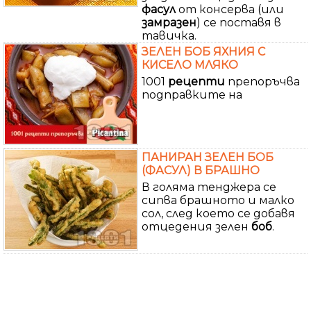
фасул
от консерва (или
замразен
) се поставя в
тавичка.
ЗЕЛЕН БОБ ЯХНИЯ С
КИСЕЛО МЛЯКО
1001
рецепти
препоръчва
подправките на
ПАНИРАН ЗЕЛЕН БОБ
(ФАСУЛ) В БРАШНО
В голяма тенджера се
сипва брашното и малко
сол, след което се добавя
отцедения зелен
боб
.