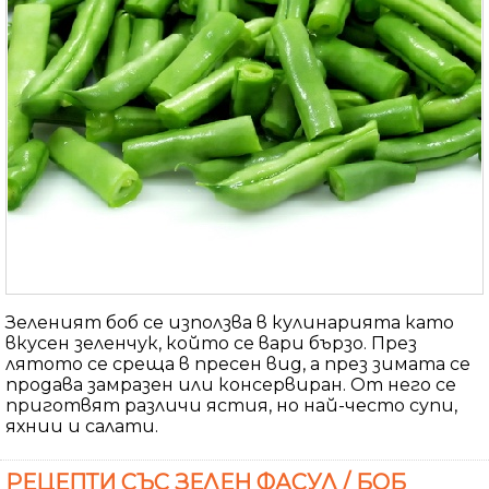
Зеленият боб се използва в кулинарията като
вкусен зеленчук, който се вари бързо. През
лятото се среща в пресен вид, а през зимата се
продава замразен или консервиран. От него се
приготвят различи ястия, но най-често супи,
яхнии и салати.
РЕЦЕПТИ СЪС ЗЕЛЕН ФАСУЛ / БОБ