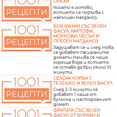
ОРЕХИ
Когато е готово,
ястието се поръсва с
накълцан магданоз.
БОБ ЯХНИЯ СЪС ЗЕЛЕН
ФАСУЛ, КАРТОФИ,
МОРКОВИ, ЧЕСЪН И
ПРЕСЕН МАГДАНОЗ
Задушават се и след това
се добавят пасираните
домати.Налива се чаша
гореща вода и ястието
се оставя да ври около 10
минути.
СЕЛСКА ЧОРБА С
ТЕЛЕШКО И ЗЕЛЕН ФАСУЛ
След 2-3 минути се
добавят 1 чаша от
бульона и настърганият
домат.
ФРИТАТА СЪС ЗЕЛЕН
ФАСУЛ ОТ БУРКАН И