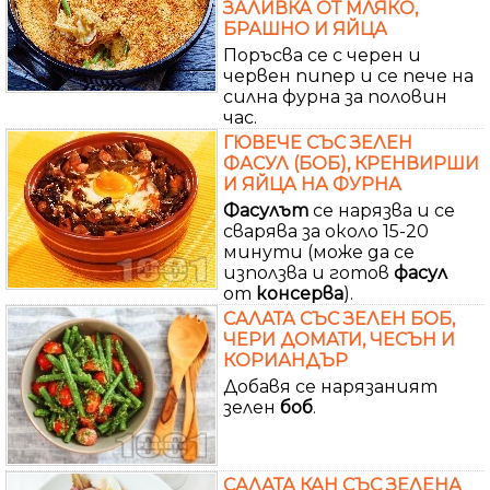
ЗАЛИВКА ОТ МЛЯКО,
БРАШНО И ЯЙЦА
Поръсва се с черен и
червен пипер и се пече на
силна фурна за половин
час.
ГЮВЕЧЕ СЪС ЗЕЛЕН
ФАСУЛ (БОБ), КРЕНВИРШИ
И ЯЙЦА НА ФУРНА
Фасулът
се нарязва и се
сварява за около 15-20
минути (може да се
използва и готов
фасул
от
консерва
).
САЛАТА СЪС ЗЕЛЕН БОБ,
ЧЕРИ ДОМАТИ, ЧЕСЪН И
КОРИАНДЪР
Добавя се нарязаният
зелен
боб
.
САЛАТА КАН СЪС ЗЕЛЕНА