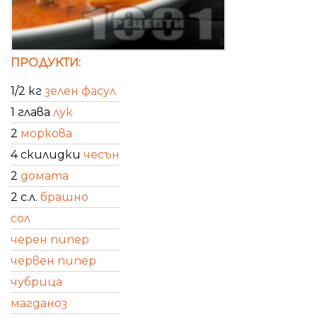
ПРОДУКТИ:
1/2 кг
зелен фасул
1 глава
лук
2
моркова
4 скилидки
чесън
2
домата
2 с.л.
брашно
сол
черен пипер
червен пипер
чубрица
магданоз