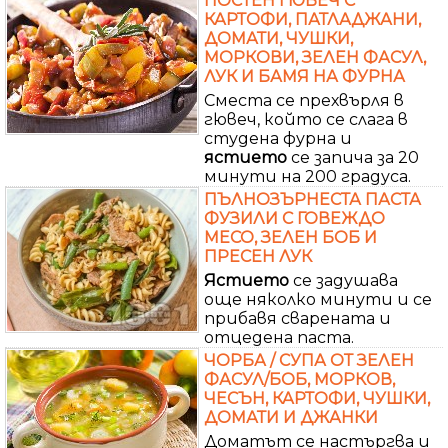
ПОСТЕН ГЮВЕЧ С
КАРТОФИ, ПАТЛАДЖАНИ,
ДОМАТИ, ЧУШКИ,
МОРКОВИ, ЗЕЛЕН ФАСУЛ,
ЛУК И БАМЯ НА ФУРНА
Сместа се прехвърля в
гювеч, който се слага в
студена фурна и
ястието
се запича за 20
минути на 200 градуса.
ПЪЛНОЗЪРНЕСТА ПАСТА
ФУЗИЛИ С ГОВЕЖДО
МЕСО, ЗЕЛЕН БОБ И
ПРЕСЕН ЛУК
Ястието
се задушава
още няколко минути и се
прибавя сварената и
отцедена паста.
ЧОРБА / СУПА ОТ ЗЕЛЕН
ФАСУЛ/БОБ, МОРКОВ,
ЧЕСЪН, КАРТОФИ, ЧУШКИ,
ДОМАТИ И ДЖАНКИ
Доматът се настъргва и