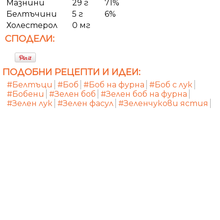
Мазнини
29 г
71%
Белтъчини
5 г
6%
Холестерол
0 мг
СПОДЕЛИ:
ПОДОБНИ РЕЦЕПТИ И ИДЕИ:
#Белтъци
#Боб
#Боб на фурна
#Боб с лук
#Бобени
#Зелен боб
#Зелен боб на фурна
#Зелен лук
#Зелен фасул
#Зеленчукови ястия