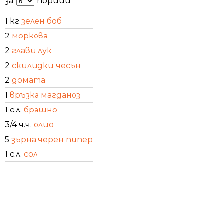
за
порции
1 кг
зелен боб
2
моркова
2
глави лук
2
скилидки чесън
2
домата
1
връзка магданоз
1 с.л.
брашно
3/4 ч.ч.
олио
5
зърна черен пипер
1 с.л.
сол