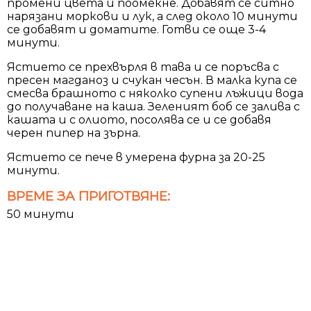
промени цвета и поомекне. Добавят се ситно
нарязани моркови и лук, а след около 10 минути
се добавят и доматите. Готви се още 3-4
минути.
Ястието се прехвърля в тава и се поръсва с
пресен магданоз и счукан чесън. В малка купа се
смесва брашното с няколко супени лъжици вода
до получаване на каша. Зеленият боб се залива с
кашата и с олиото, посолява се и се добавя
черен пипер на зърна.
Ястието се пече в умерена фурна за 20-25
минути.
ВРЕМЕ ЗА ПРИГОТВЯНЕ:
50 минути