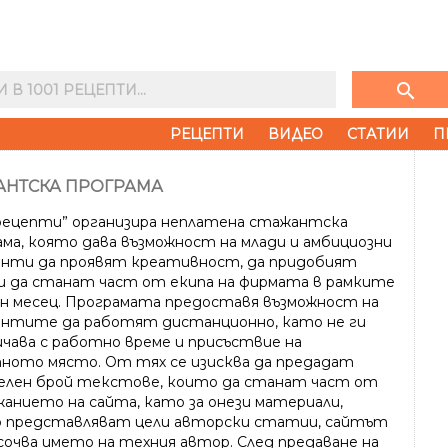
search
РЕЦЕПТИ
ВИДЕО
СТАТИИ
П
АНТСКА ПРОГРАМА
 рецепти” организира
неплатена стажантска
ама
, която дава възможност на млади и амбициозни
нти да проявят креативност, да придобият
и да станат част от екипа на фирмата в рамките
ин месец. Програмата предоставя възможност на
антите да работят
дистанционно
, като не ги
ичава с работно време и присъствие на
ното място. От тях се изисква да предадат
елен брой текстове, които да станат част от
жанието на сайта, като за онези материали,
 представляват цели авторски статии, сайтът
сочва името на техния автор
. След предаване на