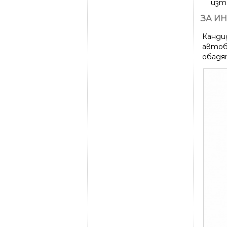
изт
ЗА И
Канди
автоби
обадя