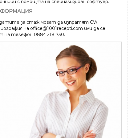
очници с помощта на специализиран софтуер.
НФОРМАЦИЯ
датите за стаж могат да изпратят CV/
ография на office@1001recepti.com или да се
т на телефон 0884 218 730.