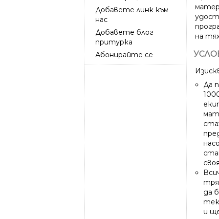
матер
Добавете линк към
удост
нас
прогр
Добавете блог
на тя
притурка
УСЛО
Абонирайте се
Изиск
Да 
100
екип
мат
ста
пре
нас
ста
сво
Вси
тря
да 
тек
и щ