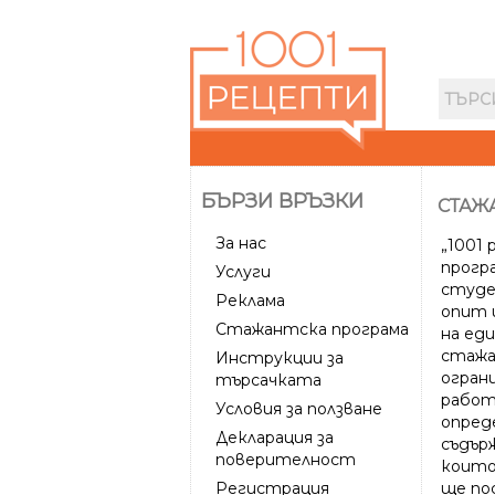
БЪРЗИ ВРЪЗКИ
СТАЖ
За нас
„1001
прогр
Услуги
студе
Реклама
опит 
Стажантска програма
на ед
стаж
Инструкции за
огран
търсачката
работ
Условия за ползване
опред
Декларация за
съдър
поверителност
които
ще
по
Регистрация