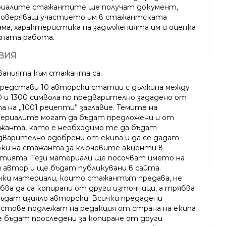
иалите стажантите ще получат
документ
,
оверяващ участието им в стажантската
ама,
характеристика
на задълженията им и
оценка
хната работа.
ВИЯ
ванията към стажанта са:
представи
10 авторски статии
с дължина между
0 и 1300 символа по
предварително зададено
от
а на „1001 рецепти” заглавие. Темите на
ериалите могат да бъдат предложени и от
жанта, като е необходимо те да бъдат
дварително одобрени от екипа и да се дадат
оки на стажанта
за ключовите акценти в
тията. Тези материали ще посочват името на
я автор и ще бъдат публикувани в сайта.
чки материали, които стажантът предава, не
бва да са копирани от други източници, а трябва
бъдат изцяло авторски. Всички предадени
стове подлежат на редакция от страна на екипа
е бъдат
проследени за копиране
от други