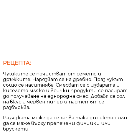
РЕЦЕПТА:
Чушките се почистват от семето и
дръжките. Нарязват се на дребно. Праз лукът
също се наситнява. Смесват се с изварата и
киселото мляко и всички продукти се пасират
до получаване на еднородна смес. Добавя се сол
на вкус и червен пипер и пастетът се
разбърква.
Разядката може да се хапва така директно или
да се маже върху препечени филийки или
брускети.