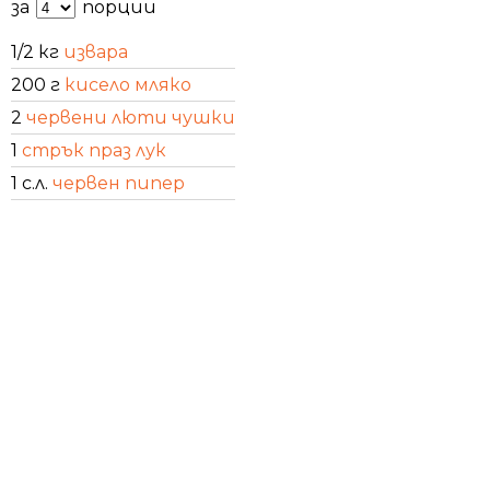
за
порции
1/2 кг
извара
200 г
кисело мляко
2
червени люти чушки
1
стрък праз лук
1 с.л.
червен пипер