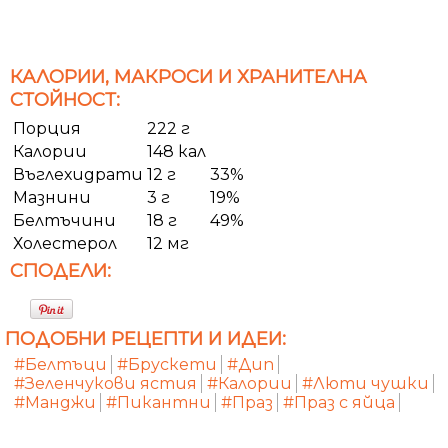
КАЛОРИИ, МАКРОСИ И ХРАНИТЕЛНА
СТОЙНОСТ:
Порция
222 г
Калории
148 кал
Въглехидрати
12 г
33%
Мазнини
3 г
19%
Белтъчини
18 г
49%
Холестерол
12 мг
СПОДЕЛИ:
ПОДОБНИ РЕЦЕПТИ И ИДЕИ:
#Белтъци
#Брускети
#Дип
#Зеленчукови ястия
#Калории
#Люти чушки
#Манджи
#Пикантни
#Праз
#Праз с яйца