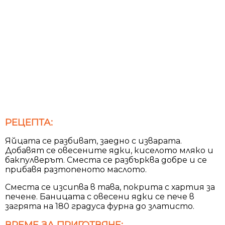
РЕЦЕПТА:
Яйцата се разбиват, заедно с изварата.
Добавят се овесените ядки, киселото мляко и
бакпулверът. Сместа се разбърква добре и се
прибавя разтопеното маслото.
Сместа се изсипва в тава, покрита с хартия за
печене. Баницата с овесени ядки се пече в
загрята на 180 градуса фурна до златисто.
ВРЕМЕ ЗА ПРИГОТВЯНЕ: