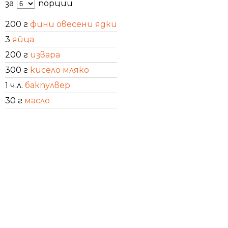
за
порции
200 г
фини овесени ядки
3
яйца
200 г
извара
300 г
кисело мляко
1 ч.л.
бакпулвер
30 г
масло