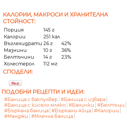
КАЛОРИИ, МАКРОСИ И ХРАНИТЕЛНА
СТОЙНОСТ:
Порция
145 г
Калории
251 кал
Въглехидрати
26 г
42%
Мазнини
10 г
36%
Белтъчини
14 г
23%
Холестерол
112 мг
СПОДЕЛИ:
ПОДОБНИ РЕЦЕПТИ И ИДЕИ:
#Баница с бакпулвер
#Баница с извара
#Баница с кисело мляко
#Банички
#Белтъци
#Бъркана баница
#Бъркани яйца
#Калории
#Манджи
#Млечна баница