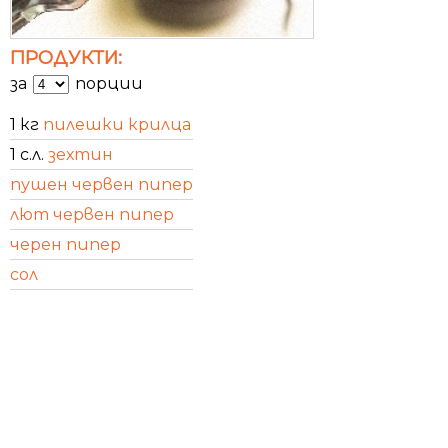
ПРОДУКТИ:
за
порции
1 кг
пилешки крилца
1 с.л.
зехтин
пушен червен пипер
лют червен пипер
черен пипер
сол