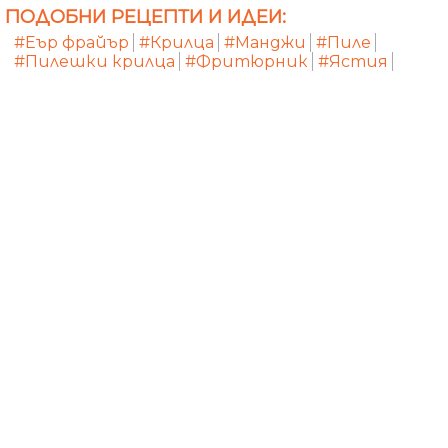
ПОДОБНИ РЕЦЕПТИ И ИДЕИ:
#Еър фрайър
#Крилца
#Манджи
#Пиле
#Пилешки крилца
#Фритюрник
#Ястия