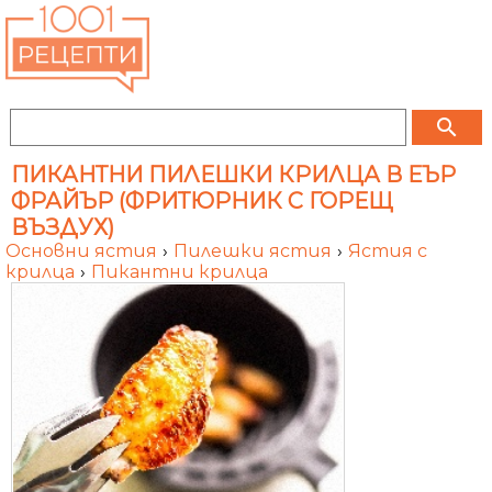
search
ПИКАНТНИ ПИЛЕШКИ КРИЛЦА В ЕЪР
ФРАЙЪР (ФРИТЮРНИК С ГОРЕЩ
ВЪЗДУХ)
Основни ястия
›
Пилешки ястия
›
Ястия с
крилца
›
Пикантни крилца