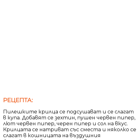
РЕЦЕПТА:
Пилешките крилца се подсушават и се слагат
в купа. Добавят се зехтин, пушен червен пипер,
лют червен пипер, черен пипер и сол на вкус.
Крилцата се натриват със сместа и няколко се
слагат в кошницата на въздушния