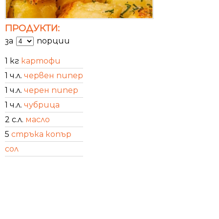
ПРОДУКТИ:
за
порции
1 кг
картофи
1 ч.л.
червен пипер
1 ч.л.
черен пипер
1 ч.л.
чубрица
2 с.л.
масло
5
стръка копър
сол