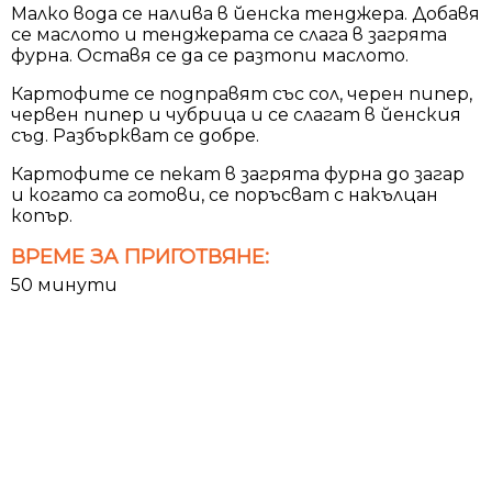
Малко вода се налива в йенска тенджера. Добавя
се маслото и тенджерата се слага в загрята
фурна. Оставя се да се разтопи маслото.
Картофите се подправят със сол, черен пипер,
червен пипер и чубрица и се слагат в йенския
съд. Разбъркват се добре.
Картофите се пекат в загрята фурна до загар
и когато са готови, се поръсват с накълцан
копър.
ВРЕМЕ ЗА ПРИГОТВЯНЕ:
50 минути