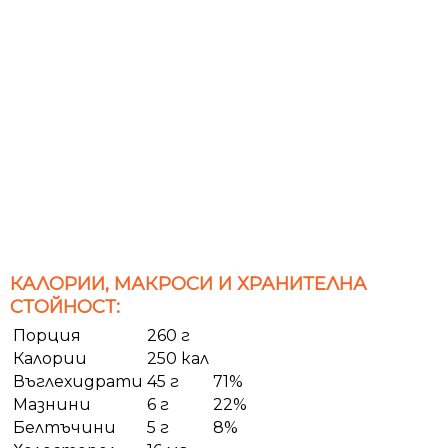
КАЛОРИИ, МАКРОСИ И ХРАНИТЕЛНА
СТОЙНОСТ:
Порция
260 г
Калории
250 кал
Въглехидрати
45 г
71%
Мазнини
6 г
22%
Белтъчини
5 г
8%