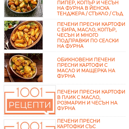
ПИПЕР, КОПЪР И ЧЕСЪН
НА ФУРНА В ЙЕНСКА
ТЕНДЖЕРА / СТЪКЛО / СЪД
ПЕЧЕНИ ПРЕСНИ КАРТОФИ
С БИРА, МАСЛО, КОПЪР,
ЧЕСЪН И МНОГО
ПОДПРАВКИ ПО СЕЛСКИ
НА ФУРНА
ОБИКНОВЕНИ ПЕЧЕНИ
ПРЕСНИ КАРТОФИ С
МАСЛО И МАЩЕРКА НА
ФУРНА
ПЕЧЕНИ ПРЕСНИ КАРТОФИ
В ПЛИК С МАСЛО,
РОЗМАРИН И ЧЕСЪН НА
ФУРНА
ПЕЧЕНИ ПРЕСНИ
КАРТОФКИ СЪС