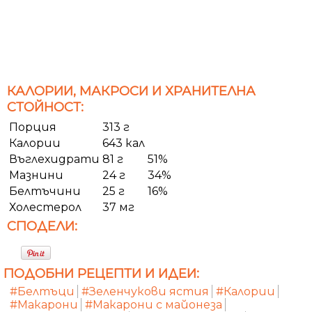
КАЛОРИИ, МАКРОСИ И ХРАНИТЕЛНА
СТОЙНОСТ:
Порция
313 г
Калории
643 кал
Въглехидрати
81 г
51%
Мазнини
24 г
34%
Белтъчини
25 г
16%
Холестерол
37 мг
СПОДЕЛИ:
ПОДОБНИ РЕЦЕПТИ И ИДЕИ:
#Белтъци
#Зеленчукови ястия
#Калории
#Макарони
#Макарони с майонеза