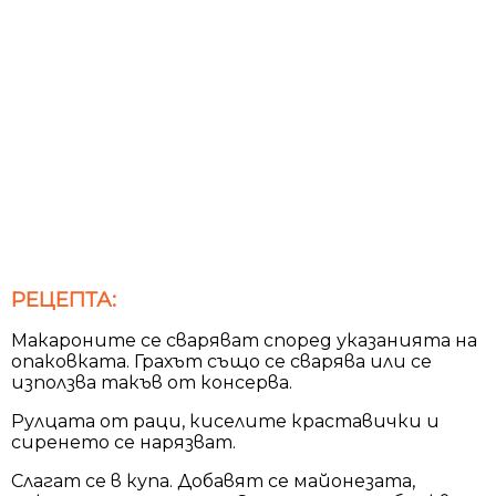
РЕЦЕПТА:
Макароните се сваряват според указанията на
опаковката. Грахът също се сварява или се
използва такъв от консерва.
Рулцата от раци, киселите краставички и
сиренето се нарязват.
Слагат се в купа. Добавят се майонезата,