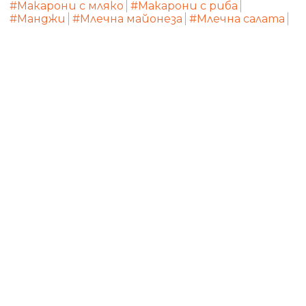
#Макарони с мляко
#Макарони с риба
#Манджи
#Млечна майонеза
#Млечна салата