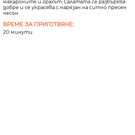
макароните и грахът. Салатата се разбърква
добре и се украсява с нарязан на ситно пресен
чесън
ВРЕМЕ ЗА ПРИГОТВЯНЕ:
20 минути