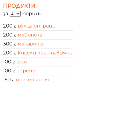
ПРОДУКТИ:
за
порции
200 г
рулца от раци
200 г
майонеза
300 г
макарони
200 г
кисели краставички
100 г
грах
100 г
сирене
150 г
пресен чесън