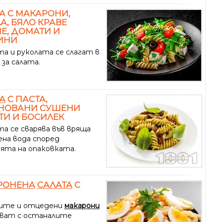
А С МАКАРОНИ,
А, БЯЛО КРАВЕ
Е, ДОМАТИ И
ИНИ
а и руколата се слагат в
за салата.
А
С ПАСТА,
НОВАНИ СУШЕНИ
И И БОСИЛЕК
а се сварява във вряща
ена вода според
ията на опаковката.
РОНЕНА
САЛАТА
С
ите и отцедени
макарони
сват с останалите