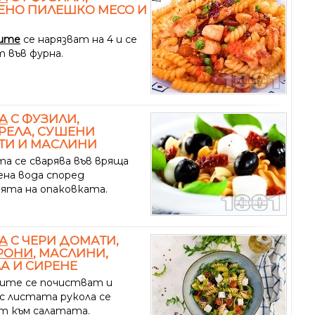
ЕНО ПИЛЕШКО МЕСО И
ите
се нарязват на 4 и се
т във фурна.
А
С ФУЗИЛИ,
РЕЛА, СУШЕНИ
ТИ И МАСЛИНИ
а се сварява във вряща
ена вода според
ията на опаковката.
А
С ЧЕРИ ДОМАТИ,
РОНИ
, МАСЛИНИ,
А И СИРЕНЕ
ите се почистват и
 с листата рукола се
т към салатата.