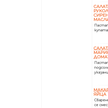
САЛАТ
РУКОЛ
СИРЕН
МАСЛ
Пастат
купата 
САЛАТ
МАРИ
ДОМАТ
Пастат
подсол
указан
МАКА
ЯЙЦА
Сварен
се сме