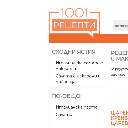
СХОДНИ ЯСТИЯ:
РЕЦЕП
С МА
Италианска салата с
макарони
63 резул
филтъра
Салата с макарони и
майонеза
ПО-ОБЩО:
Италианска паста
ШАРЕН
Салати
КРЕНВ
ЦАРЕВ