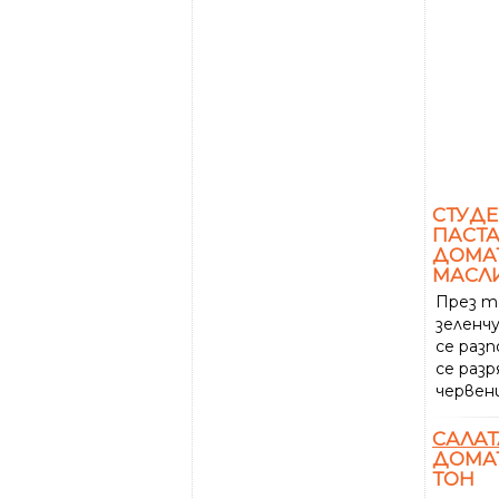
СТУДЕ
ПАСТА
ДОМАТ
МАСЛИ
През т
зеленч
се раз
се разр
червен
САЛАТ
ДОМАТ
ТОН