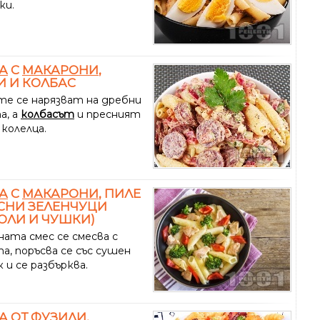
ки.
А
С
МАКАРОНИ
,
 И КОЛБАС
е се нарязват на дребни
а, а
колбасът
и пресният
 колелца.
А
С
МАКАРОНИ
, ПИЛЕ
СНИ ЗЕЛЕНЧУЦИ
ОЛИ И ЧУШКИ)
ната смес се смесва с
а, поръсва се със сушен
 и се разбърква.
А
ОТ ФУЗИЛИ,