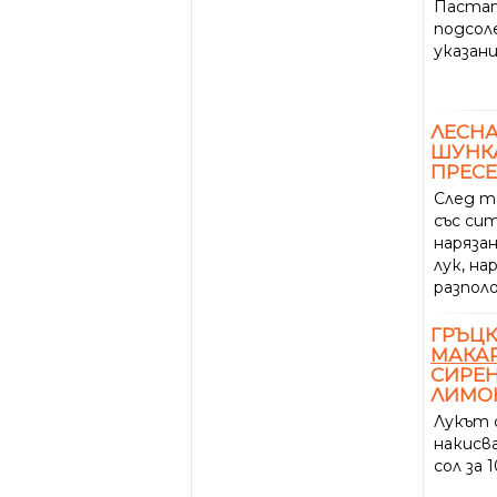
Паста
подсол
указан
ЛЕСН
ШУНКА
ПРЕСЕ
След т
със сит
наряза
лук, на
разпол
ГРЪЦ
МАКА
СИРЕН
ЛИМО
Лукът с
накисва
сол за 