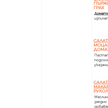
ПЪРЖ
ГРАХ
Домат
изпича
САЛАТ
МОЦА
ДОМА
Пастат
подсол
указан
САЛАТ
МАКА
РУКОЛ
Маслин
заедно
добавя