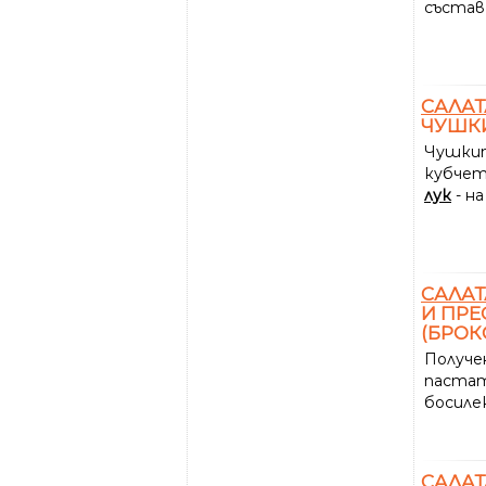
състав
САЛАТ
ЧУШКИ
Чушкит
кубчет
лук
- на
САЛАТ
И ПРЕ
(БРОК
Получе
пастат
босилек
САЛАТ