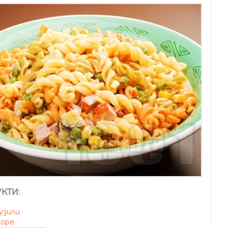
КТИ:
узили
оре