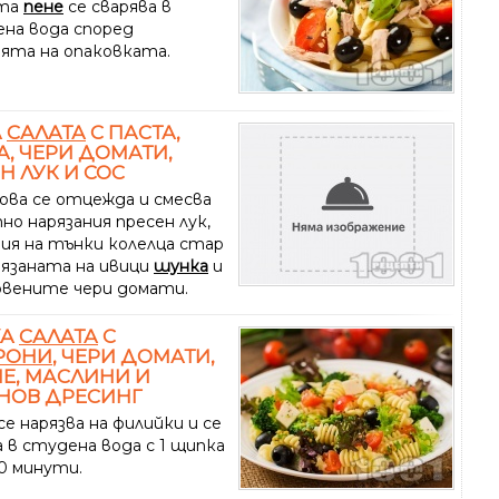
та
пене
се сварява в
ена вода според
ията на опаковката.
А
САЛАТА
С ПАСТА,
, ЧЕРИ ДОМАТИ,
Н ЛУК И СОС
ова се отцежда и смесва
но нарязания пресен лук,
ния на тънки колелца стар
рязаната на ивици
шунка
и
овените чери домати.
КА
САЛАТА
С
РОНИ
, ЧЕРИ ДОМАТИ,
Е, МАСЛИНИ И
НОВ ДРЕСИНГ
е нарязва на филийки и се
 в студена вода с 1 щипка
10 минути.