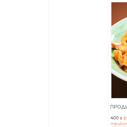
ПРОДУ
400 г
ф
трикол