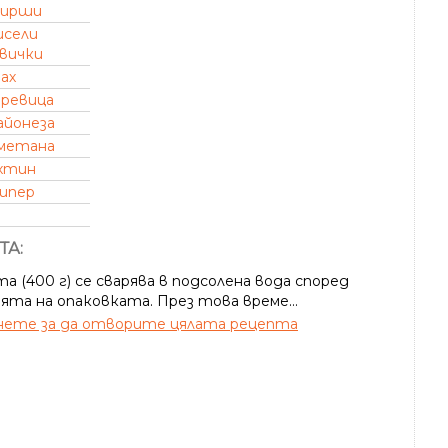
вирши
исели
вички
ах
аревица
айонеза
метана
хтин
пипер
ТА:
 (400 г) се сварява в подсолена вода според
ята на опаковката. През това време...
ете за да отворите цялата рецепта