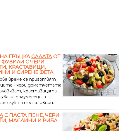
НА ГРЪЦКА
САЛАТА
ОТ
 ФУЗИЛИ С ЧЕРИ
И, КРАСТАВИЦИ,
НИ И СИРЕНЕ ФЕТА
ова време се приготвят
уците - чери доматчетата
половяват, краставицата
язва на полумесеци, а
ият лук на тънки ивици.
А
С ПАСТА ПЕНЕ, ЧЕРИ
И, МАСЛИНИ И РИБА