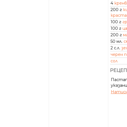
4
крен
200 г
к
краста
100 г
гр
100 г
ц
200 г
м
50 мл.
с
2 с.л.
зе
черен 
сол
РЕЦЕП
Пастата
указани
Натисн