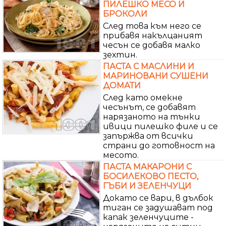
ПИЛЕШКО МЕСО И
БРОКОЛИ
След това към него се
прибавя накълцаният
чесън се добавя малко
зехтин.
ПАСТА С МАСЛИНИ И
МАРИНОВАНИ СУШЕНИ
ДОМАТИ
След като омекне
чесънът, се добавят
нарязаното на тънки
ивици пилешко филе и се
запържва от всички
страни до готовност на
месото.
ПАСТА МАКАРОНИ С
БОСИЛЕКОВО ПЕСТО,
ГЪБИ И ЗЕЛЕНЧУЦИ
Докато се вари, в дълбок
тиган се задушават под
капак зеленчуците -