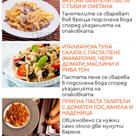
ВКУСНА ТАЛЯТЕЛИ ПАСТА
С ГЪБИ И СМЕТАНА
Талятелите се сваряват
във вряща подсолена вода
според указанията на
опаковката.
ИТАЛИАНСКА ТУНА
САЛАТА С ПАСТА ПЕНЕ
(МАКАРОНИ), ЧЕРИ
ДОМАТИ, МАСЛИНИ И
РИБА ТОН
Пастата пене се сварява
в подсолена вода според
указанията на
опаковката.
ПРЯСНА ПАСТА ТАЛЯТЕЛИ
С ДОМАТЕН СОС, КАНЕЛА И
НАДЕНИЦА
Обикновено са нужни
само около две мунути
варене.