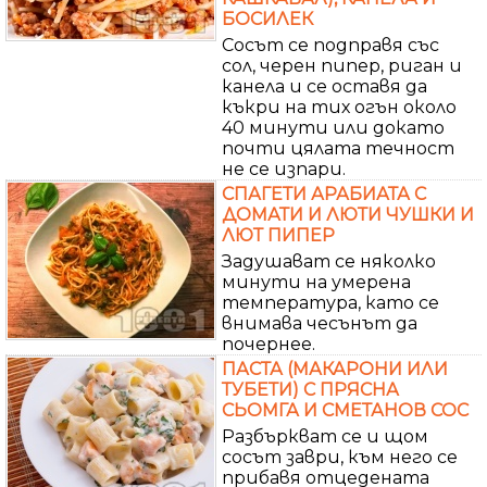
БОСИЛЕК
Сосът се подправя със
сол, черен пипер, риган и
канела и се оставя да
къкри на тих огън около
40 минути или докато
почти цялата течност
не се изпари.
СПАГЕТИ АРАБИАТА С
ДОМАТИ И ЛЮТИ ЧУШКИ И
ЛЮТ ПИПЕР
Задушават се няколко
минути на умерена
температура, като се
внимава чесънът да
почернее.
ПАСТА (МАКАРОНИ ИЛИ
ТУБЕТИ) С ПРЯСНА
СЬОМГА И СМЕТАНОВ СОС
Разбъркват се и щом
сосът заври, към него се
прибавя отцедената