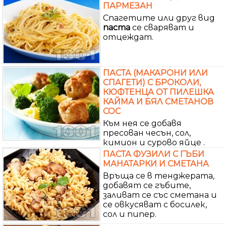
ПАРМЕЗАН
Спагетите или друг вид
паста
се сваряват и
отцеждат.
ПАСТА (МАКАРОНИ ИЛИ
СПАГЕТИ) С БРОКОЛИ,
КЮФТЕНЦА ОТ ПИЛЕШКА
КАЙМА И БЯЛ СМЕТАНОВ
СОС
Към нея се добавя
пресован чесън, сол,
кимион и сурово яйце .
ПАСТА ФУЗИЛИ С ГЪБИ
МАНАТАРКИ И СМЕТАНА
Връща се в тенджерата,
добавят се гъбите,
заливат се със сметана и
се овкусяват с босилек,
сол и пипер.