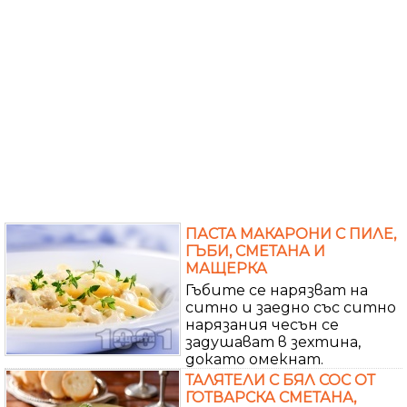
ПАСТА МАКАРОНИ С ПИЛЕ,
ГЪБИ, СМЕТАНА И
МАЩЕРКА
Гъбите се нарязват на
ситно и заедно със ситно
нарязания чесън се
задушават в зехтина,
докато омекнат.
ТАЛЯТЕЛИ С БЯЛ СОС ОТ
ГОТВАРСКА СМЕТАНА,