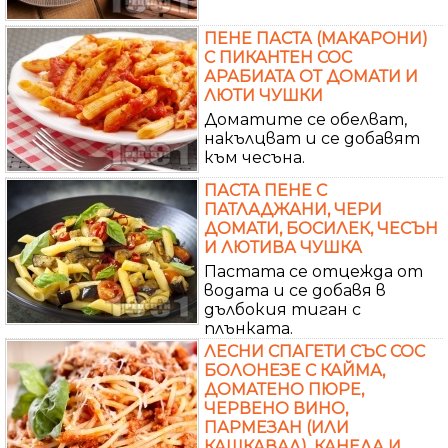
ПЕНЕ ПАСТА (МАКАРОНИ)
С ПИКАНТЕН СОС
АРАБИАТА ОТ ДОМАТИ И
ЛЮТИ ЧУШКИ
Доматите се обелват,
накълцват и се добавят
към чесъна.
ПАСТА ПЕНЕ С
ПАТЛАДЖАНИ, ЧЕРИ
ДОМАТИ, БОСИЛЕК, ЧЕСЪН
И ЛЮТИВА ЧУШКА
Пастата се отцежда от
водата и се добавя в
дълбокия тиган с
плънката.
ЛЕСНИ СПАГЕТИ СЪС СОС
БОЛОНЕЗЕ С КАЙМА,
ДОМАТЕНО ПЮРЕ,
ЧЕРВЕНО ВИНО,
ПАРМЕЗАН (ИЛИ
КАШКАВАЛ), КАНЕЛА И