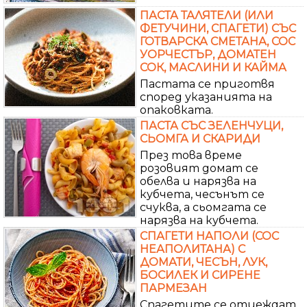
ПАСТА ТАЛЯТЕЛИ (ИЛИ
ФЕТУЧИНИ, СПАГЕТИ) СЪС
ГОТВАРСКА СМЕТАНА, СОС
УОРЧЕСТЪР, ДОМАТЕН
СОК, МАСЛИНИ И КАЙМА
Пастата се приготвя
според указанията на
опаковката.
ПАСТА СЪС ЗЕЛЕНЧУЦИ,
СЬОМГА И СКАРИДИ
През това време
розовият домат се
обелва и нарязва на
кубчета, чесънът се
счуква, а сьомгата се
нарязва на кубчета.
СПАГЕТИ НАПОЛИ (СОС
НЕАПОЛИТАНА) С
ДОМАТИ, ЧЕСЪН, ЛУК,
БОСИЛЕК И СИРЕНЕ
ПАРМЕЗАН
Спагетите се отцеждат