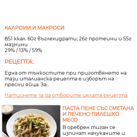
КАЛРОИИ И МАКРОСИ:
851 ккал. 60г въглехидрати, 26г протеини и 55г
мазнини
29% / 13% / 59%
РЕЦЕПТА:
Една от тънкостите при приготвянето на
тази италианска рецепта е изборът на
пресни яйца. За...
Натиснете за да отворите цялата рецепта
ПАСТА ПЕНЕ СЪС СМЕТАНА
И ПЕЧЕНО ПИЛЕШКО
МЕСО
В оребрен тиган се
изпичат начуканите и