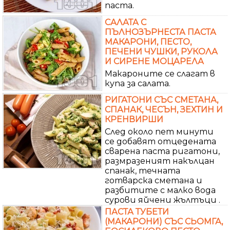
паста.
САЛАТА С
ПЪЛНОЗЪРНЕСТА ПАСТА
МАКАРОНИ, ПЕСТО,
ПЕЧЕНИ ЧУШКИ, РУКОЛА
И СИРЕНЕ МОЦАРЕЛА
Макароните се слагат в
купа за салата.
РИГАТОНИ СЪС СМЕТАНА,
СПАНАК, ЧЕСЪН, ЗЕХТИН И
КРЕНВИРШИ
След около пет минути
се добавят отцедената
сварена паста ригатони,
размразеният накълцан
спанак, течната
готварска сметана и
разбитите с малко вода
сурови яйчени жълтъци .
ПАСТА ТУБЕТИ
(МАКАРОНИ) СЪС СЬОМГА,