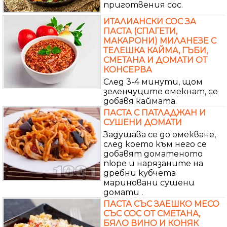
приготвения сос.
ИТАЛИАНСКИ СОС ЗА
ПАСТА (СПАГЕТИ,
МАКАРОНИ) МИЛАНЕЗЕ С
ТЕЛЕШКА КАЙМА, ГЪБИ,
СМЕТАНА И ДОМАТИ ОТ
КОНСЕРВА
След 3-4 минути, щом
зеленчуците омекнат, се
добавя каймата.
ПАСТА С ПАТЛАДЖАН И
СУШЕНИ ДОМАТИ
Задушава се до омекване,
след което към него се
добавят доматеното
пюре и нарязаните на
дребни кубчета
мариновани сушени
домати .
ПАСТА СЪС ЗАЕШКО МЕСО
СЪС СОС ОТ СМЕТАНА,
БЯЛО ВИНО И КОНЯК