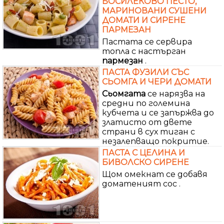
БОСИЛЕКОВО ПЕСТО,
МАРИНОВАНИ СУШЕНИ
ДОМАТИ И СИРЕНЕ
ПАРМЕЗАН
Пастата се сервира
топла с настърган
пармезан
.
ПАСТА ФУЗИЛИ СЪС
СЬОМГА И ЧЕРИ ДОМАТИ
Сьомгата
се нарязва на
средни по големина
кубчета и се запържва до
златисто от двете
страни в сух тиган с
незалепващо покритие.
ПАСТА С ЦЕЛИНА И
БИВОЛСКО СИРЕНЕ
Щом омекнат се добавя
доматеният сос .