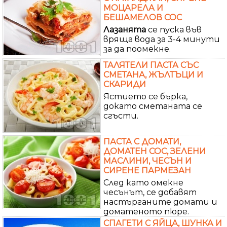
МОЦАРЕЛА И
БЕШАМЕЛОВ СОС
Лазанята
се пуска във
вряща вода за 3-4 минути
за да поомекне.
ТАЛЯТЕЛИ ПАСТА СЪС
СМЕТАНА, ЖЪЛТЪЦИ И
СКАРИДИ
Ястието се бърка,
докато сметаната се
сгъсти.
ПАСТА С ДОМАТИ,
ДОМАТЕН СОС, ЗЕЛЕНИ
МАСЛИНИ, ЧЕСЪН И
СИРЕНЕ ПАРМЕЗАН
След като омекне
чесънът, се добавят
настърганите домати и
доматеното пюре.
СПАГЕТИ С ЯЙЦА, ШУНКА И