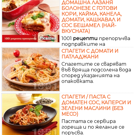
ДОМАШНА ЛАЗАНЯ
БОЛОНЕЗЕ С ГОТОВИ
КОРИ, КАЙМА, КАНЕЛА,
ДОМАТИ, КАШКАВАЛ И
СОС БЕШАМЕЛ (НАЙ-
ВКУСНАТА)
1001
рецепти
препоръчва
подправките на
СПАГЕТИ С ДОМАТИ И
ПАТЛАДЖАНИ
Спагетите се сваряват
във вряща подсолена вода
според указанията на
опаковката.
СПАГЕТИ / ПАСТА С
ДОМАТЕН СОС, КАПЕРСИ И
ЗЕЛЕНИ МАСЛИНИ (БЕЗ
МЕСО)
Пастата се сервира
гореща и по желание се
поръсва.