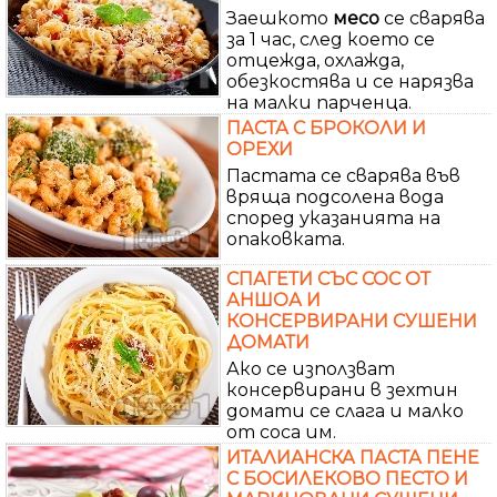
Заешкото
месо
се сварява
за 1 час, след което се
отцежда, охлажда,
обезкостява и се нарязва
на малки парченца.
ПАСТА С БРОКОЛИ И
ОРЕХИ
Пастата се сварява във
вряща подсолена вода
според указанията на
опаковката.
СПАГЕТИ СЪС СОС ОТ
АНШОА И
КОНСЕРВИРАНИ СУШЕНИ
ДОМАТИ
Ако се използват
консервирани в зехтин
домати се слага и малко
от соса им.
ИТАЛИАНСКА ПАСТА ПЕНЕ
С БОСИЛЕКОВО ПЕСТО И