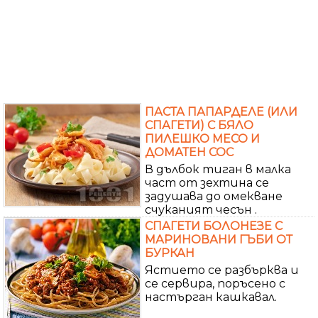
ПАСТА ПАПАРДЕЛЕ (ИЛИ
СПАГЕТИ) С БЯЛО
ПИЛЕШКО МЕСО И
ДОМАТЕН СОС
В дълбок тиган в малка
част от зехтина се
задушава до омекване
счуканият чесън .
СПАГЕТИ БОЛОНЕЗЕ С
МАРИНОВАНИ ГЪБИ ОТ
БУРКАН
Ястието се разбърква и
се сервира, поръсено с
настърган кашкавал.