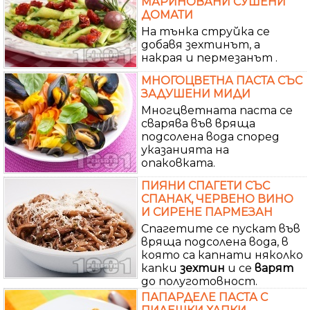
МАРИНОВАНИ СУШЕНИ
ДОМАТИ
На тънка струйка се
добавя зехтинът, а
накрая и пермезанът .
МНОГОЦВЕТНА ПАСТА СЪС
ЗАДУШЕНИ МИДИ
Многцветната паста се
сварява във вряща
подсолена вода според
указанията на
опаковката.
ПИЯНИ СПАГЕТИ СЪС
СПАНАК, ЧЕРВЕНО ВИНО
И СИРЕНЕ ПАРМЕЗАН
Спагетите се пускат във
вряща подсолена вода, в
която са капнати няколко
капки
зехтин
и се
варят
до полуготовност.
ПАПАРДЕЛЕ ПАСТА С