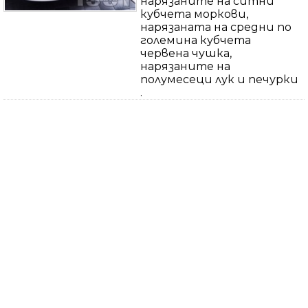
нарязаните на ситни
кубчета моркови,
нарязаната на средни по
големина кубчета
червена чушка,
нарязаните на
полумесеци лук и печурки
.