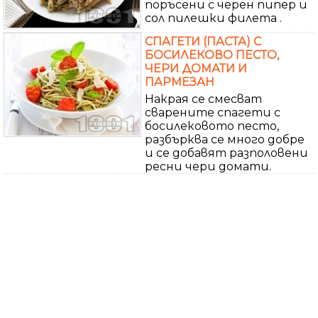
поръсени с черен пипер и
сол пилешки филета .
СПАГЕТИ (ПАСТА) С
БОСИЛЕКОВО ПЕСТО,
ЧЕРИ ДОМАТИ И
ПАРМЕЗАН
Накрая се смесват
сварените спагети с
босилековото песто,
разбърква се много добре
и се добавят разполовени
ресни чери домати.