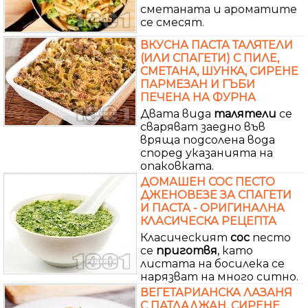
сметаната и ароматите
се смесят.
ВКУСНА ПАСТА ТАЛЯТЕЛИ
(ИЛИ СПАГЕТИ) С ПИЛЕ,
СМЕТАНА, ШУНКА, СИРЕНЕ
ПАРМЕЗАН И ГЪБИ
ПЕЧЕНА НА ФУРНА
Двата вида
талятели
се
сваряват заедно във
вряща подсолена вода
според указанията на
опаковката.
ДОМАШЕН СОС ПЕСТО
ДЖЕНОВЕЗЕ ЗА СПАГЕТИ
И ПАСТА - ОРИГИНАЛНА
КЛАСИЧЕСКА РЕЦЕПТА
Класическият
сос
песто
се
приготвя
, като
листата на босилека се
нарязват на много ситно.
ВЕГЕТАРИАНСКА ЛАЗАНЯ
С ПАТЛАДЖАН, СИРЕНЕ