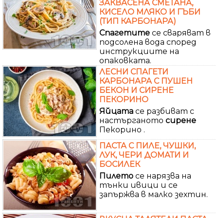
ЗАКВАСЕНА СМЕТАНА,
КИСЕЛО МЛЯКО И ГЪБИ
(ТИП КАРБОНАРА)
Спагетите
се сваряват в
подсолена вода според
инструкциите на
опаковката.
ЛЕСНИ СПАГЕТИ
КАРБОНАРА С ПУШЕН
БЕКОН И СИРЕНЕ
ПЕКОРИНО
Яйцата
се разбиват с
настърганото
сирене
Пекорино .
ПАСТА С ПИЛЕ, ЧУШКИ,
ЛУК, ЧЕРИ ДОМАТИ И
БОСИЛЕК
Пилето
се нарязва на
тънки ивици и се
запържва в малко зехтин.