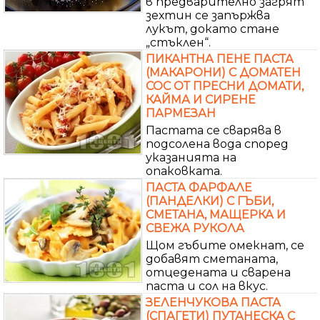
в предварително загрят
зехтин се запържва
лукът, докато стане
„стъклен“.
ПИКАНТНА ПЕНЕ ПАСТА
(МАКАРОНИ) С ДОМАТЕН
СОС ОТ ПРЕСНИ ДОМАТИ,
КАЙМА И СИРЕНЕ
ПАРМЕЗАН
Пастата се сварява в
подсолена вода според
указанията на
опаковката.
ПАСТА ФАРФАЛЕ
(ПАНДЕЛКИ) С ГЪБИ,
СМЕТАНА, МАЩЕРКА И
СВЕЖА РУКОЛА
Щом гъбите омекнат, се
добавят сметаната,
отцедената и сварена
паста и сол на вкус.
ЗЕЛЕНЧУКОВА ПАСТА
(СПАГЕТИ) ПУТАНЕСКА С