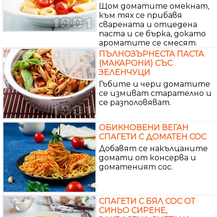
Щом доматите омекнат,
към тях се прибавя
сварената и отцедена
паста и се бърка, докато
ароматите се смесят.
ПЪЛНОЗЪРНЕСТА ПАСТА
(МАКАРОНИ) СЪС
ЗЕЛЕНЧУЦИ
Гъбите и чери доматите
се измиват старателно и
се разполовяват.
ОБИКНОВЕНИ ВЕГАН
СПАГЕТИ С ДОМАТЕН СОС
Добавят се накълцаните
домати от консерва и
доматеният сос.
СПАГЕТИ С БЯЛ СОС ОТ
СИНЬО СИРЕНЕ,