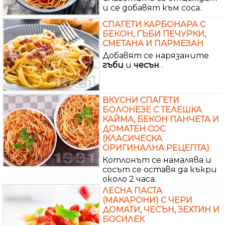
и се добавят към соса.
СПАГЕТИ КАРБОНАРА С
БЕКОН, ГЪБИ ПЕЧУРКИ,
СМЕТАНА И ПАРМЕЗАН
Добавят се нарязаните
гъби
и
чесън
.
ВКУСНИ СПАГЕТИ
БОЛОНЕЗЕ С ТЕЛЕШКА
КАЙМА, БЕКОН ПАНЧЕТА И
ДОМАТЕН СОС
(КЛАСИЧЕСКА
ОРИГИНАЛНА РЕЦЕПТА)
Котлонът се намалява и
сосът се оставя да къкри
около 2 часа.
ЛЕСНА ПАСТА
(МАКАРОНИ) С ЧЕРИ
ДОМАТИ, ЧЕСЪН, ЗЕХТИН И
БОСИЛЕК