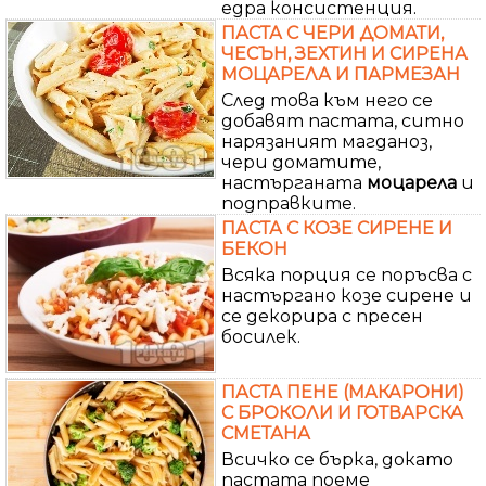
едра консистенция.
ПАСТА С ЧЕРИ ДОМАТИ,
ЧЕСЪН, ЗЕХТИН И СИРЕНА
МОЦАРЕЛА И ПАРМЕЗАН
След това към него се
добавят пастата, ситно
нарязаният магданоз,
чери доматите,
настърганата
моцарела
и
подправките.
ПАСТА С КОЗЕ СИРЕНЕ И
БЕКОН
Всяка порция се поръсва с
настъргано козе сирене и
се декорира с пресен
босилек.
ПАСТА ПЕНЕ (МАКАРОНИ)
С БРОКОЛИ И ГОТВАРСКА
СМЕТАНА
Всичко се бърка, докато
пастата поеме