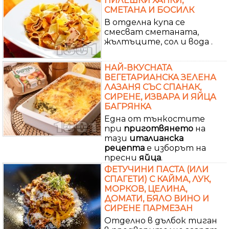
ПИЛЕШКИ ХАПКИ,
СМЕТАНА И БОСИЛК
В отделна купа се
смесват сметаната,
жълтъците, сол и вода .
НАЙ-ВКУСНАТА
ВЕГЕТАРИАНСКА ЗЕЛЕНА
ЛАЗАНЯ СЪС СПАНАК,
СИРЕНЕ, ИЗВАРА И ЯЙЦА
БАГРЯНКА
Една от тънкостите
при
приготвянето
на
тази
италианска
рецепта
е изборът на
пресни
яйца
.
ФЕТУЧИНИ ПАСТА (ИЛИ
СПАГЕТИ) С КАЙМА, ЛУК,
МОРКОВ, ЦЕЛИНА,
ДОМАТИ, БЯЛО ВИНО И
СИРЕНЕ ПАРМЕЗАН
Отделно в дълбок тиган