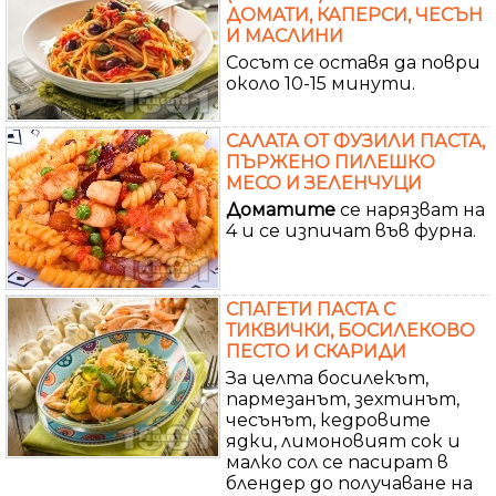
ДОМАТИ, КАПЕРСИ, ЧЕСЪН
И МАСЛИНИ
Сосът се оставя да поври
около 10-15 минути.
САЛАТА ОТ ФУЗИЛИ ПАСТА,
ПЪРЖЕНО ПИЛЕШКО
МЕСО И ЗЕЛЕНЧУЦИ
Доматите
се нарязват на
4 и се изпичат във фурна.
СПАГЕТИ ПАСТА С
ТИКВИЧКИ, БОСИЛЕКОВО
ПЕСТО И СКАРИДИ
За целта босилекът,
пармезанът, зехтинът,
чесънът, кедровите
ядки, лимоновият сок и
малко сол се пасират в
блендер до получаване на