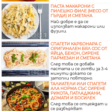
ПАСТА МАКАРОНИ С
ПИЛЕШКО ФИЛЕ (МЕСО ОТ
ГЪРДИ) И СМЕТАНА
Най-добре е да се
използват макарони или
фузили.
СПАГЕТИ КАРБОНАРА С
ОРИГИНАЛЕН БЯЛ СОС ОТ
ЯЙЦА, БЕКОН, СИРЕНЕ
ПАРМЕЗАН И СМЕТАНА
След това се добавя
пастата и се готви за 3-4
минути докато се
затопли повторно.
ТАЛИАТЕЛИ ИЛИ СПАГЕТИ
АЛА НОРМА СЪС СИРЕНЕ
РИКОТА, ПАТЛАДЖАНИ,
ДОМАТИ И БОСИЛЕК
След това се отцеждат и
се разбъркват