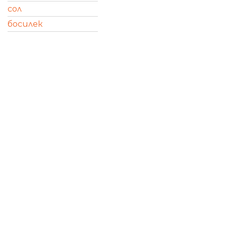
сол
босилек