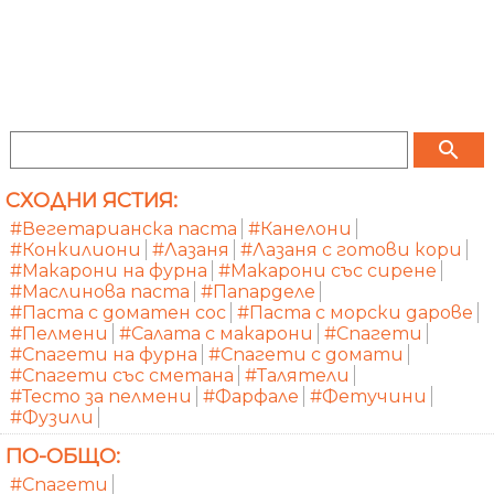
search
СХОДНИ ЯСТИЯ:
#Вегетарианска паста
#Канелони
#Конкилиони
#Лазаня
#Лазаня с готови кори
#Макарони на фурна
#Макарони със сирене
#Маслинова паста
#Папарделе
#Паста с доматен сос
#Паста с морски дарове
#Пелмени
#Салата с макарони
#Спагети
#Спагети на фурна
#Спагети с домати
#Спагети със сметана
#Талятели
#Тесто за пелмени
#Фарфале
#Фетучини
#Фузили
ПО-ОБЩО:
#Спагети