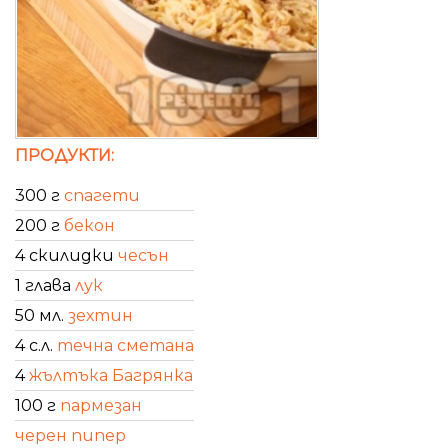
ПРОДУКТИ:
300 г
спагети
200 г
бекон
4 скилидки
чесън
1 глава
лук
50 мл.
зехтин
4 с.л.
течна сметана
4
жълтъка Багрянка
100 г
пармезан
черен пипер