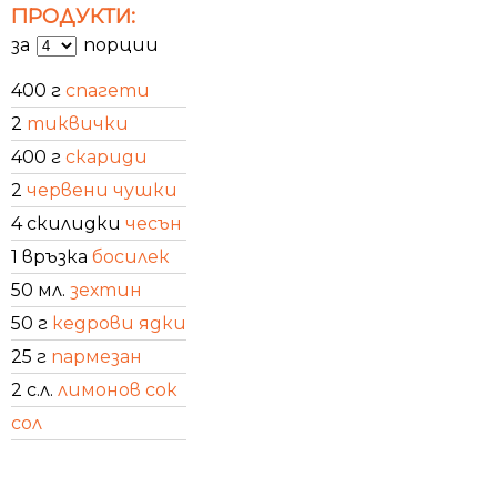
ПРОДУКТИ:
за
порции
400 г
спагети
2
тиквички
400 г
скариди
2
червени чушки
4 скилидки
чесън
1 връзка
босилек
50 мл.
зехтин
50 г
кедрови ядки
25 г
пармезан
2 с.л.
лимонов сок
сол