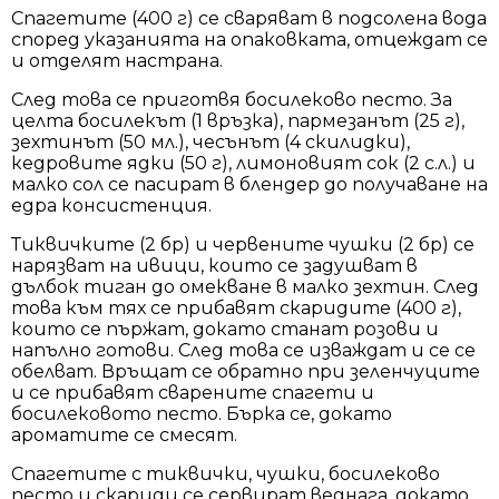
Спагетите (400 г) се сваряват в подсолена вода
според указанията на опаковката, отцеждат се
и отделят настрана.
След това се приготвя босилеково песто. За
целта босилекът (1 връзка), пармезанът (25 г),
зехтинът (50 мл.), чесънът (4 скилидки),
кедровите ядки (50 г), лимоновият сок (2 с.л.) и
малко сол се пасират в блендер до получаване на
едра консистенция.
Тиквичките (2 бр) и червените чушки (2 бр) се
нарязват на ивици, които се задушват в
дълбок тиган до омекване в малко зехтин. След
това към тях се прибавят скаридите (400 г),
които се пържат, докато станат розови и
напълно готови. След това се изваждат и се се
обелват. Връщат се обратно при зеленчуците
и се прибавят сварените спагети и
босилековото песто. Бърка се, докато
ароматите се смесят.
Спагетите с тиквички, чушки, босилеково
песто и скариди се сервират веднага, докато