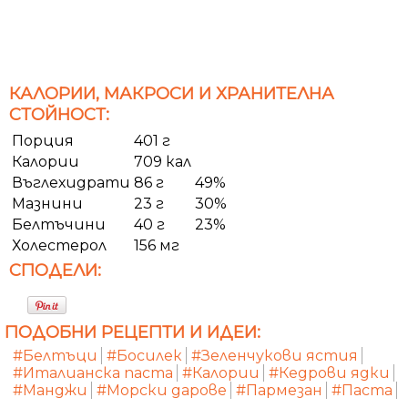
КАЛОРИИ, МАКРОСИ И ХРАНИТЕЛНА
СТОЙНОСТ:
Порция
401 г
Калории
709 кал
Въглехидрати
86 г
49%
Мазнини
23 г
30%
Белтъчини
40 г
23%
Холестерол
156 мг
СПОДЕЛИ:
ПОДОБНИ РЕЦЕПТИ И ИДЕИ:
#Белтъци
#Босилек
#Зеленчукови ястия
#Италианска паста
#Калории
#Кедрови ядки
#Манджи
#Морски дарове
#Пармезан
#Паста