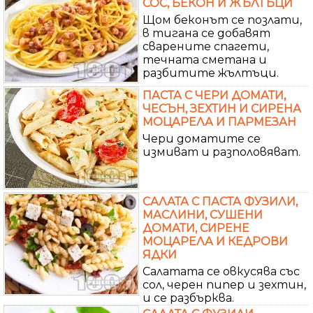
СОС, БЕКОН И ЖЪЛТЪЦИ
Щом беконът се позлати,
в тигана се добавят
сварените спагети,
течната сметана и
разбитите жълтъци.
ПАСТА С ЧЕРИ ДОМАТИ,
ЧЕСЪН, ЗЕХТИН И СИРЕНА
МОЦАРЕЛА И ПАРМЕЗАН
Чери доматите се
измиват и разполовяват.
САЛАТА С ПАСТА ФУЗИЛИ,
МАСЛИНИ, СУШЕНИ
ДОМАТИ, СИРЕНЕ
МОЦАРЕЛА И КЕДРОВИ
ЯДКИ
Салатата се овкусява със
сол, черен пипер и зехтин,
и се разбърква.