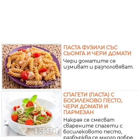
ПАСТА ФУЗИЛИ СЪС
СЬОМГА И ЧЕРИ ДОМАТИ
Чери доматите се
измиват и разполовяват.
СПАГЕТИ (ПАСТА) С
БОСИЛЕКОВО ПЕСТО,
ЧЕРИ ДОМАТИ И
ПАРМЕЗАН
Накрая се смесват
сварените спагети с
босилековото песто,
разбърква се много добре