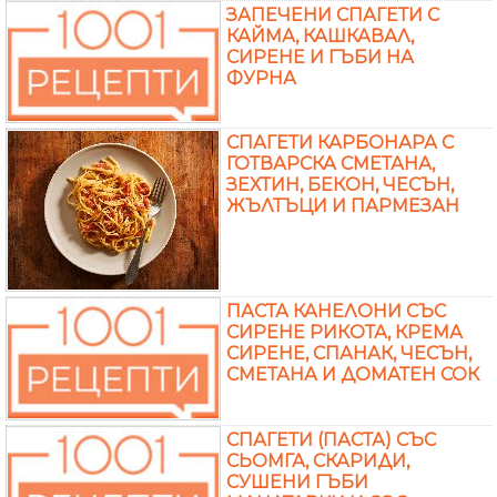
ЗАПЕЧЕНИ СПАГЕТИ С
КАЙМА, КАШКАВАЛ,
СИРЕНЕ И ГЪБИ НА
ФУРНА
СПАГЕТИ КАРБОНАРА С
ГОТВАРСКА СМЕТАНА,
ЗЕХТИН, БЕКОН, ЧЕСЪН,
ЖЪЛТЪЦИ И ПАРМЕЗАН
ПАСТА КАНЕЛОНИ СЪС
СИРЕНЕ РИКОТА, КРЕМА
СИРЕНЕ, СПАНАК, ЧЕСЪН,
СМЕТАНА И ДОМАТЕН СОК
СПАГЕТИ (ПАСТА) СЪС
СЬОМГА, СКАРИДИ,
СУШЕНИ ГЪБИ