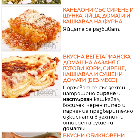
КАНЕЛОНИ СЪС СИРЕНЕ И
ШУНКА, ЯЙЦА, ДОМАТИ И
КАШКАВАЛ НА ФУРНА
Яйцата се разбиват.
ВКУСНА ВЕГЕТАРИАНСКА
ДОМАШНА ЛАЗАНЯ С
ГОТОВИ КОРИ, СИРЕНЕ,
КАШКАВАЛ И СУШЕНИ
ДОМАТИ (БЕЗ МЕСО)
Поръсват се със зехтин,
натрошено
сирене
и
настърган
кашкавал,
босилек, черен пипер и
парченца предварително
изкиснати в зехтин и
отцедени сушени
домати
.
ВКУСНИ ОБИКНОВЕНИ