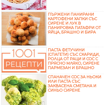
ПЪРЖЕНИ ПАНИРАНИ
КАРТОФЕНИ ХАПКИ СЪС
СИРЕНЕ И ЛУК В
ПАНИРОВКА ПАТАФРИ ОТ
ЯЙЦА, БРАШНО И БИРА
ПАСТА ФЕТУЧИНИ
(СПАГЕТИ) СЪС СКАРИДИ,
РОЛЦА ОТ РАЦИ И СОС С
ПРЯСНО МЛЯКО, СИРЕНЕ
ПАРМЕЗАН И БРАШНО
СПАНАЧЕН СОС ЗА НЬОКИ
ИЛИ ПАСТА СЪС
ЗАКВАСЕНА СМЕТАНА И
СИНЬО СИРЕНЕ