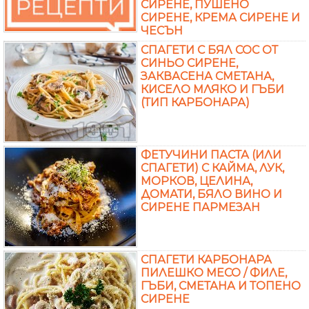
СИРЕНЕ, ПУШЕНО
СИРЕНЕ, КРЕМА СИРЕНЕ И
ЧЕСЪН
СПАГЕТИ С БЯЛ СОС ОТ
СИНЬО СИРЕНЕ,
ЗАКВАСЕНА СМЕТАНА,
КИСЕЛО МЛЯКО И ГЪБИ
(ТИП КАРБОНАРА)
ФЕТУЧИНИ ПАСТА (ИЛИ
СПАГЕТИ) С КАЙМА, ЛУК,
МОРКОВ, ЦЕЛИНА,
ДОМАТИ, БЯЛО ВИНО И
СИРЕНЕ ПАРМЕЗАН
СПАГЕТИ КАРБОНАРА
ПИЛЕШКО МЕСО / ФИЛЕ,
ГЪБИ, СМЕТАНА И ТОПЕНО
СИРЕНЕ