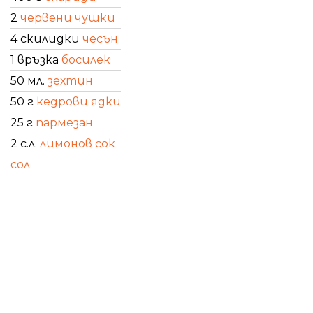
2
червени чушки
4 скилидки
чесън
1 връзка
босилек
50 мл.
зехтин
50 г
кедрови ядки
25 г
пармезан
2 с.л.
лимонов сок
сол