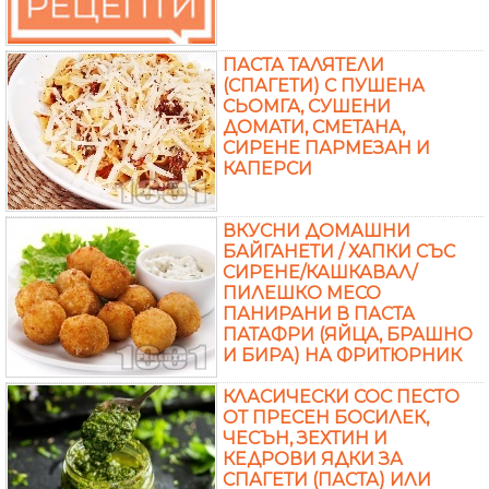
ПАСТА ТАЛЯТЕЛИ
(СПАГЕТИ) С ПУШЕНА
СЬОМГА, СУШЕНИ
ДОМАТИ, СМЕТАНА,
СИРЕНЕ ПАРМЕЗАН И
КАПЕРСИ
ВКУСНИ ДОМАШНИ
БАЙГАНЕТИ / ХАПКИ СЪС
СИРЕНЕ/КАШКАВАЛ/
ПИЛЕШКО МЕСО
ПАНИРАНИ В ПАСТА
ПАТАФРИ (ЯЙЦА, БРАШНО
И БИРА) НА ФРИТЮРНИК
КЛАСИЧЕСКИ СОС ПЕСТО
ОТ ПРЕСЕН БОСИЛЕК,
ЧЕСЪН, ЗЕХТИН И
КЕДРОВИ ЯДКИ ЗА
СПАГЕТИ (ПАСТА) ИЛИ