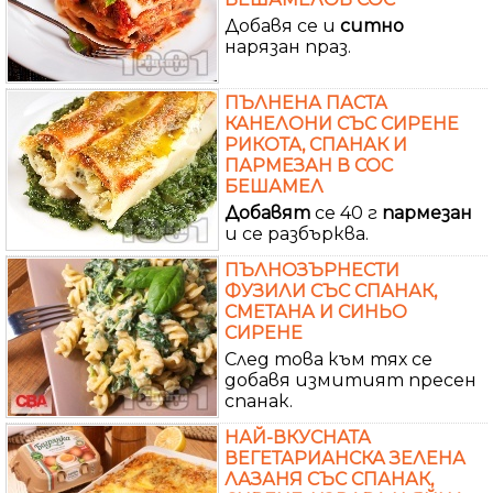
Добавя се и
ситно
нарязан праз.
ПЪЛНЕНА ПАСТА
КАНЕЛОНИ СЪС СИРЕНЕ
РИКОТА, СПАНАК И
ПАРМЕЗАН В СОС
БЕШАМЕЛ
Добавят
се 40 г
пармезан
и се разбърква.
ПЪЛНОЗЪРНЕСТИ
ФУЗИЛИ СЪС СПАНАК,
СМЕТАНА И СИНЬО
СИРЕНЕ
След това към тях се
добавя измитият пресен
спанак.
НАЙ-ВКУСНАТА
ВЕГЕТАРИАНСКА ЗЕЛЕНА
ЛАЗАНЯ СЪС СПАНАК,