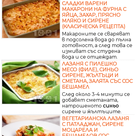
СЛАДКИ ВАРЕНИ
МАКАРОНИ НА ФУРНА С
ЯЙЦА, ЗАХАР, ПРЯСНО
МЛЯКО И СИРЕНЕ
(КЛАСИЧЕСКА РЕЦЕПТА)
Макароните се сваряват
в подсолена вода до пълна
готовност, а след това се
измиват със студена
вода и се отцеждат.
ЛАЗАНЯ С ПИЛЕШКО
МЕСО (ФИЛЕ), СИНЬО
СИРЕНЕ, ЖЪЛТЪЦИ И
СМЕТАНА, ЗАЛЯТА СЪС СОС
БЕШАМЕЛ
След около 3-4 минути се
добавят сметаната,
натрошеното
синьо
сирене и жълтъците.
ВЕГЕТАРИАНСКА ЛАЗАНЯ
С ПАТЛАДЖАН, СИРЕНЕ
МОЦАРЕЛА И
БЕШАМЕЛОВ СОС