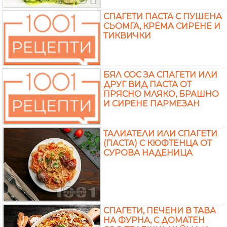
СПАГЕТИ ПАСТА С ПУШЕНА
СЬОМГА, КРЕМА СИРЕНЕ И
ТИКВИЧКИ
БЯЛ СОС ЗА СПАГЕТИ ИЛИ
ДРУГ ВИД ПАСТА ОТ
ПРЯСНО МЛЯКО, БРАШНО
И СИРЕНЕ ПАРМЕЗАН
ТАЛИАТЕЛИ ИЛИ СПАГЕТИ
(ПАСТА) С КЮФТЕНЦА ОТ
СУРОВА НАДЕНИЦА
СПАГЕТИ, ПЕЧЕНИ В ТАВА
НА ФУРНА, С ДОМАТЕН