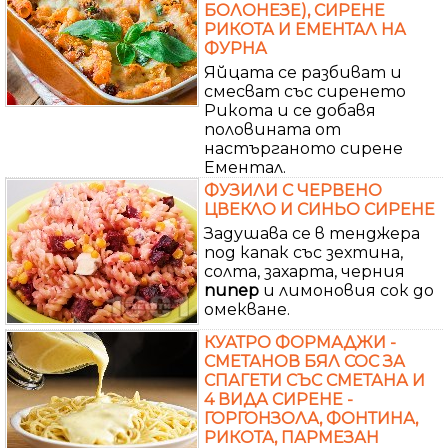
БОЛОНЕЗЕ), СИРЕНЕ
РИКОТА И ЕМЕНТАЛ НА
ФУРНА
Яйцата се разбиват и
смесват със сиренето
Рикота и се добавя
половината от
настърганото сирене
Ементал.
ФУЗИЛИ С ЧЕРВЕНО
ЦВЕКЛО И СИНЬО СИРЕНЕ
Задушава се в тенджера
под капак със зехтина,
солта, захарта, черния
пипер
и лимоновия сок до
омекване.
КУАТРО ФОРМАДЖИ -
СМЕТАНОВ БЯЛ СОС ЗА
СПАГЕТИ СЪС СМЕТАНА И
4 ВИДА СИРЕНЕ -
ГОРГОНЗОЛА, ФОНТИНА,
РИКОТА, ПАРМЕЗАН