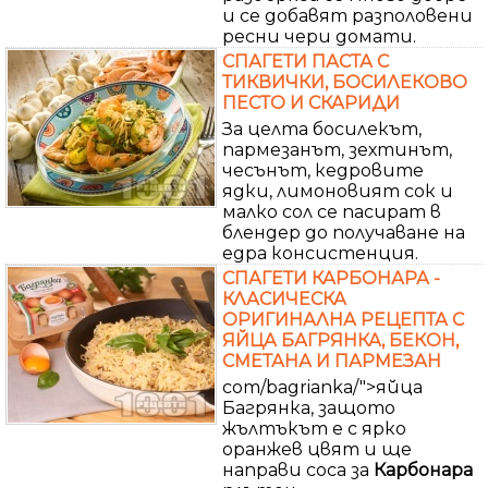
и се добавят разполовени
ресни чери домати.
СПАГЕТИ ПАСТА С
ТИКВИЧКИ, БОСИЛЕКОВО
ПЕСТО И СКАРИДИ
За целта босилекът,
пармезанът, зехтинът,
чесънът, кедровите
ядки, лимоновият сок и
малко сол се пасират в
блендер до получаване на
едра консистенция.
СПАГЕТИ КАРБОНАРА -
КЛАСИЧЕСКА
ОРИГИНАЛНА РЕЦЕПТА С
ЯЙЦА БАГРЯНКА, БЕКОН,
СМЕТАНА И ПАРМЕЗАН
com/bagrianka/">яйца
Багрянка, защото
жълтъкът е с ярко
оранжев цвят и ще
направи соса за
Карбонара