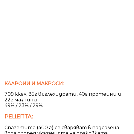
КАЛРОИИ И МАКРОСИ:
709 ккал. 85г въглехидрати, 40г протеини и
22г мазнини
49% / 23% / 29%
РЕЦЕПТА:
Спагетите (400 г) се сваряват в подсолена
вода според указанията на опаковката,