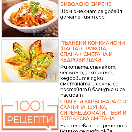
БИВОЛСКО СИРЕНЕ
Щом омекнат се добавя
доматеният сос.
ПЪЛНЕНИ КОНКИЛИОНИ
(ПАСТА) С РИКОТА,
СПАНАК, СМЕТАНА И
КЕДРОВИ ЯДКИ
Рикотата
,
спанакът
,
чесънът, зехтинът,
кедровите ядки
сметаната
и солта се
поставят в блендър и се
пасират.
СПАГЕТИ КАРБОНАРА СЪС
СЛАНИНА, ШУНКА,
СИРЕНЕ, ДОМАТИ, ГЪБИ И
ГОТВАРСКА СМЕТАНА
Настъргва се сиренето и
всичко се разбърква