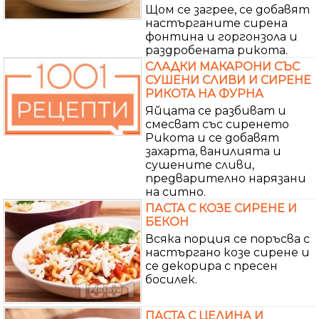
Щом се загрее, се добавят
настърганите сирена
фонтина и горгонзола и
раздробената рикота.
СЛАДКИ МАКАРОНИ СЪС
СУШЕНИ СЛИВИ И СИРЕНЕ
РИКОТА НА ФУРНА
Яйцата се разбиват и
смесват със сиренето
Рикота и се добавят
захарта, ванилията и
сушените сливи,
предварително нарязани
на ситно.
ПАСТА С КОЗЕ СИРЕНЕ И
БЕКОН
Всяка порция се поръсва с
настъргано козе сирене и
се декорира с пресен
босилек.
ПАСТА С ЦЕЛИНА И