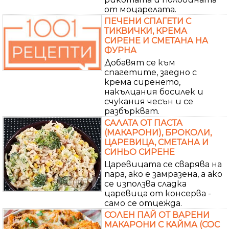
от моцарелата.
ПЕЧЕНИ СПАГЕТИ С
ТИКВИЧКИ, КРЕМА
СИРЕНЕ И СМЕТАНА НА
ФУРНА
Добавят се към
спагетите, заедно с
крема сиренето,
накълцания босилек и
счукания чесън и се
разбъркват.
САЛАТА ОТ ПАСТА
(МАКАРОНИ), БРОКОЛИ,
ЦАРЕВИЦА, СМЕТАНА И
СИНЬО СИРЕНЕ
Царевицата се сварява на
пара, ако е замразена, а ако
се използва сладка
царевица от консерва -
само се отцежда.
СОЛЕН ПАЙ ОТ ВАРЕНИ
МАКАРОНИ С КАЙМА (СОС