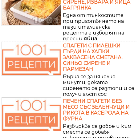
СИРЕНЕ, ИЗВАРА И ЯЙЦА
БАГРЯНКА
Една от тънкостите
при приготвянето на
тази италианска
рецепта е изборът на
пресни
яйца
.
СПАГЕТИ С ПИЛЕШКИ
ГЪРДИ НА ХАПКИ,
ЗАКВАСЕНА СМЕТАНА,
СИНЬО СИРЕНЕ И
ПАРМЕЗАН
Бърка се за няколко
минути, докато
сиренето се разтопи и се
получи гъст сос.
ПЕЧЕНИ СПАГЕТИ БЕЗ
МЕСО СЪС ЗЕЛЕНЧУЦИ И
РИКОТА В КАСЕРОЛА НА
ФУРНА
Разбърква се добре и към
сместа се добавя
рикотата и половината