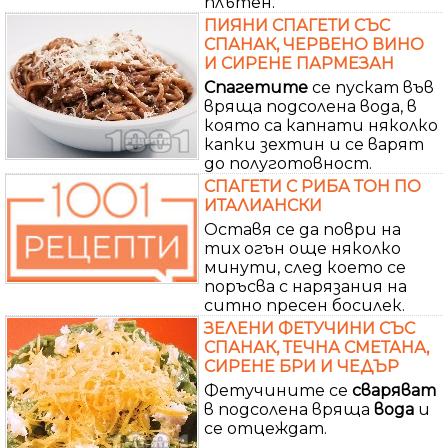
плътен.
ПИЯНИ СПАГЕТИ СЪС
СПАНАК, ЧЕРВЕНО ВИНО
И СИРЕНЕ ПАРМЕЗАН
Спагетите
се пускат във
вряща подсолена вода, в
която са капнати няколко
капки зехтин и се варят
до полуготовност.
СПАГЕТИ С РИБА ТОН ПО
ИТАЛИАНСКИ
Оставя се да поври на
тих огън още няколко
минути, след което се
поръсва с нарязания на
ситно пресен босилек.
ЗЕЛЕНИ ФЕТУЧИНИ СЪС
СПАНАК, ТЕЧНА СМЕТАНА,
СИРЕНЕ БРИ И ЧЕДЪР
Фетучините се
сваряват
в подсолена вряща
вода
и
се отцеждат.