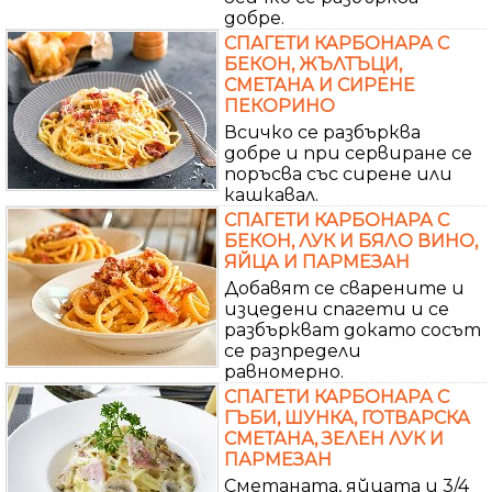
добре.
СПАГЕТИ КАРБОНАРА С
БЕКОН, ЖЪЛТЪЦИ,
СМЕТАНА И СИРЕНЕ
ПЕКОРИНО
Всичко се разбърква
добре и при сервиране се
поръсва със сирене или
кашкавал.
СПАГЕТИ КАРБОНАРА С
БЕКОН, ЛУК И БЯЛО ВИНО,
ЯЙЦА И ПАРМЕЗАН
Добавят се сварените и
изцедени спагети и се
разбъркват докато сосът
се разпредели
равномерно.
СПАГЕТИ КАРБОНАРА С
ГЪБИ, ШУНКА, ГОТВАРСКА
СМЕТАНА, ЗЕЛЕН ЛУК И
ПАРМЕЗАН
Сметаната, яйцата и 3/4