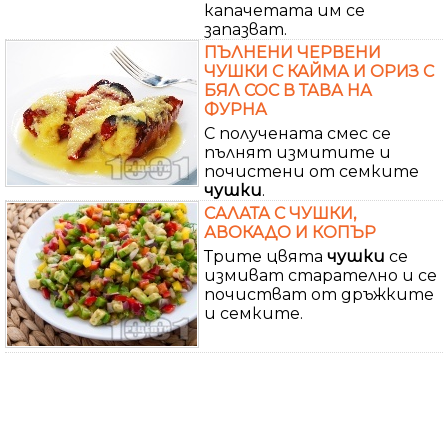
капачетата им се
запазват.
ПЪЛНЕНИ ЧЕРВЕНИ
ЧУШКИ С КАЙМА И ОРИЗ С
БЯЛ СОС В ТАВА НА
ФУРНА
С получената смес се
пълнят измитите и
почистени от семките
чушки
.
САЛАТА С ЧУШКИ,
АВОКАДО И КОПЪР
Трите цвята
чушки
се
измиват старателно и се
почистват от дръжките
и семките.