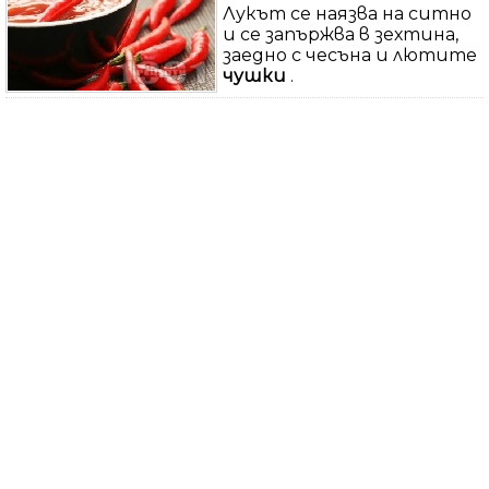
Лукът се наязва на ситно
и се запържва в зехтина,
заедно с чесъна и лютите
чушки
.