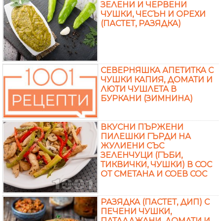
ЗЕЛЕНИ И ЧЕРВЕНИ
ЧУШКИ, ЧЕСЪН И ОРЕХИ
(ПАСТЕТ, РАЗЯДКА)
СЕВЕРНЯШКА АПЕТИТКА С
ЧУШКИ КАПИЯ, ДОМАТИ И
ЛЮТИ ЧУШЛЕТА В
БУРКАНИ (ЗИМНИНА)
ВКУСНИ ПЪРЖЕНИ
ПИЛЕШКИ ГЪРДИ НА
ЖУЛИЕНИ СЪС
ЗЕЛЕНЧУЦИ (ГЪБИ,
ТИКВИЧКИ, ЧУШКИ) В СОС
ОТ СМЕТАНА И СОЕВ СОС
РАЗЯДКА (ПАСТЕТ, ДИП) С
ПЕЧЕНИ ЧУШКИ,
ПАТЛАДЖАНИ, ДОМАТИ И