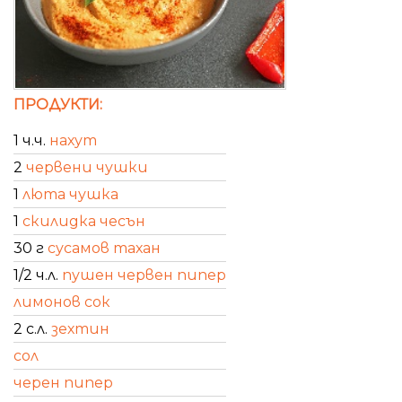
ПРОДУКТИ:
1 ч.ч.
нахут
2
червени чушки
1
люта чушка
1
скилидка чесън
30 г
сусамов тахан
1/2 ч.л.
пушен червен пипер
лимонов сок
2 с.л.
зехтин
сол
черен пипер