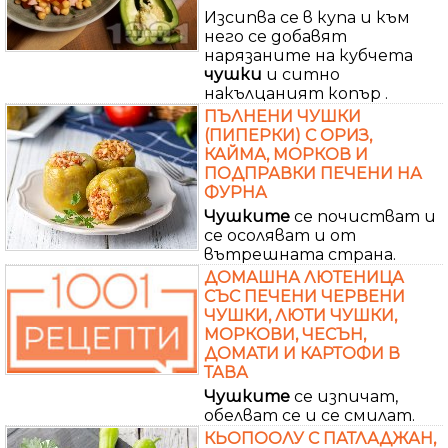
Изсипва се в купа и към
него се добавят
нарязаните на кубчета
чушки
и ситно
накълцаният копър .
ПЪЛНЕНИ ЧУШКИ
(ПИПЕРКИ) С ОРИЗ,
КАЙМА, МОРКОВ И
ПОДПРАВКИ ПЕЧЕНИ НА
ФУРНА
Чушките
се почистват и
се осоляват и от
вътрешната страна.
ДОМАШНА ЛЮТЕНИЦА
СЪС ПЕЧЕНИ ЧЕРВЕНИ
ЧУШКИ, ЛЮТИ ЧУШКИ,
МОРКОВИ, ЧЕСЪН,
ДОМАТИ И КАРТОФИ В
ТАВА
Чушките
се изпичат,
обелват се и се смилат.
КЬОПООЛУ С ПАТЛАДЖАН,