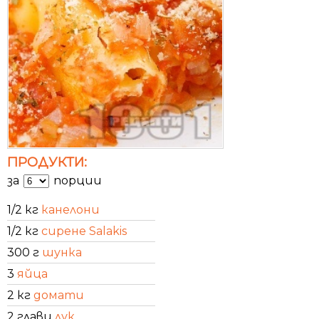
ПРОДУКТИ:
за
порции
1/2 кг
канелони
1/2 кг
сирене Salakis
300 г
шунка
3
яйца
2 кг
домати
2 глави
лук