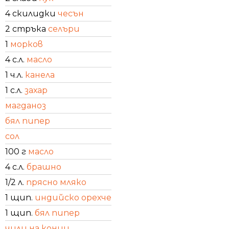
4 скилидки
чесън
2 стръка
селъри
1
морков
4 с.л.
масло
1 ч.л.
канела
1 с.л.
захар
магданоз
бял пипер
сол
100 г
масло
4 с.л.
брашно
1/2 л.
прясно мляко
1 щип.
индийско орехче
1 щип.
бял пипер
чили на конци