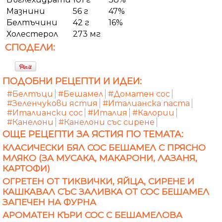
Мазнини
56 г
47%
Белтъчини
42 г
16%
Холестерол
273 мг
СПОДЕЛИ:
ПОДОБНИ РЕЦЕПТИ И ИДЕИ:
#Белтъци
#Бешамел
#Доматен сос
#Зеленчукови ястия
#Италианска паста
#Италиански сос
#Италия
#Калории
#Канелони
#Канелони със сирене
ОЩЕ РЕЦЕПТИ ЗА ЯСТИЯ ПО ТЕМАТА:
КЛАСИЧЕСКИ БЯЛ СОС БЕШАМЕЛ С ПРЯСНО
МЛЯКО (ЗА МУСАКА, МАКАРОНИ, ЛАЗАНЯ,
КАРТОФИ)
ОГРЕТЕН ОТ ТИКВИЧКИ, ЯЙЦА, СИРЕНЕ И
КАШКАВАЛ СЪС ЗАЛИВКА ОТ СОС БЕШАМЕЛ
ЗАПЕЧЕН НА ФУРНА
АРОМАТЕН КЪРИ СОС С БЕШАМЕЛОВА