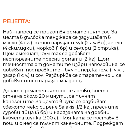
РЕЦЕПТА:
Най-напред се приготвя доматеният сос. За
целта в дълбока тенджера се задушават в
масло (4 с.л.) ситно нарязани лук (2 глави), чесън
(4 скилидки), морков (1 бр) и селъри (2 стръка).
Щом омекнат, към тях се добавят
настърганите пресни домати (2 кг). Щом
течността от доматите изври наполовина, се
добавят подправките – бял пипер, канела (1 ч.л.),
захар (1 с.л.) и сол. Разбърква се старателно и се
добавя ситно нарязан магданоз.
Докато доматеният сос се готви, което
отнема около 20 минути, се пълнят
канелоните. За целта в купа се разбиват
свежото меко сирене Salakis (1/2 кг), пресните
сурови яйца (3 бр) и нарязаната на дребни
кубчета шунка (300 г). Плънката се поставя в
пош и с нея се пълнят канелоните. Подреждат