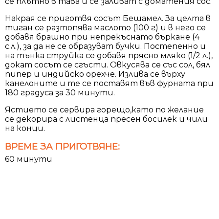
се плътно в тава и се заливат с доматения сос.
Накрая се приготвя сосът Бешамел. За целта в
тиган се разтопява маслото (100 г) и в него се
добавя брашно при непрекъснато бъркане (4
с.л.), за да не се образуват бучки. Постепенно и
на тънка струйка се добавя прясно мляко (1/2 л.),
докат сосът се сгъсти. Овкусява се със сол, бял
пипер и индийско орехче. Излива се върху
канелоните и те се поставят във фурната при
180 градуса за 30 минути.
Ястието се сервира горещо,като по желание
се декорира с листенца пресен босилек и чили
на конци.
ВРЕМЕ ЗА ПРИГОТВЯНЕ:
60 минути